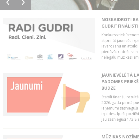
NOSKAIDROTI BA
GUDRI” FINĀLISTI
Konkurss tiek īstenots
stiprināt jauniešu izp
ievērošanu un atbildīgu
piedāvāt radošus un i
nelegālu mūzikas izm
JAUNIEVĒLĒTĀ LA
PADOMES PRIEKŠ
BUDZE
Stabili finanšu rezul
2026. gada pirmā pus
ieņēmumi sasnieguši 
izpildes. Īpaši pozitī
jau sasnieguši 173,8 
MŪZIKAS NOZĪME