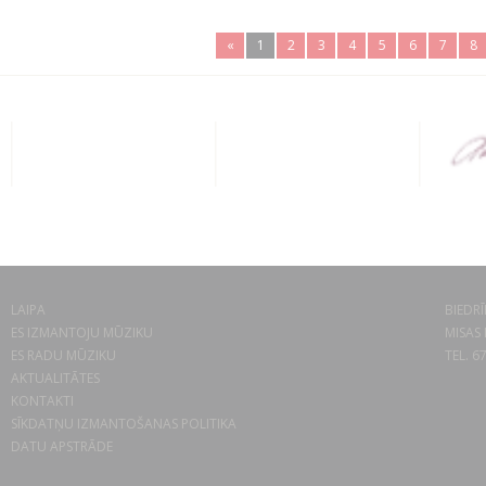
«
1
2
3
4
5
6
7
8
LAIPA
BIEDRĪ
ES IZMANTOJU MŪZIKU
MISAS 
ES RADU MŪZIKU
TEL. 6
AKTUALITĀTES
KONTAKTI
SĪKDATŅU IZMANTOŠANAS POLITIKA
DATU APSTRĀDE