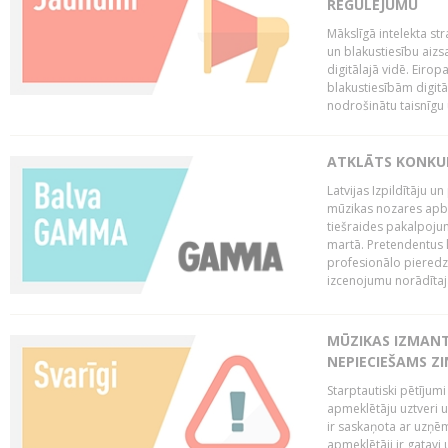
REGULĒJUMU
Mākslīgā intelekta str
un blakustiesību aizs
digitālajā vidē. Eirop
blakustiesībām digitāl
nodrošinātu taisnīgu
ATKLĀTS KONKU
Latvijas Izpildītāju 
mūzikas nozares apb
tiešraides pakalpoj
martā. Pretendentus l
profesionālo pieredzi
izcenojumu norādītaj
MŪZIKAS IZMAN
NEPIECIEŠAMS Z
Starptautiski pētījum
apmeklētāju uztveri 
ir saskaņota ar uzņēm
apmeklētāji ir gatavi 