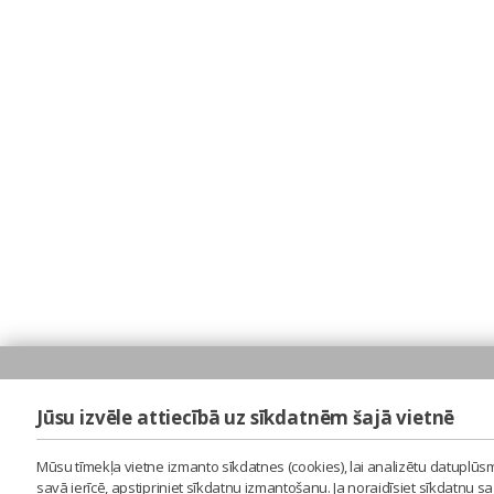
Jūsu izvēle attiecībā uz sīkdatnēm šajā vietnē
Mūsu tīmekļa vietne izmanto sīkdatnes (cookies), lai analizētu datuplūsm
savā ierīcē, apstipriniet sīkdatņu izmantošanu. Ja noraidīsiet sīkdatņu 