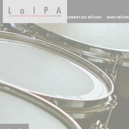
IZMANTOJU MŪZIKU
RADU MŪZIK