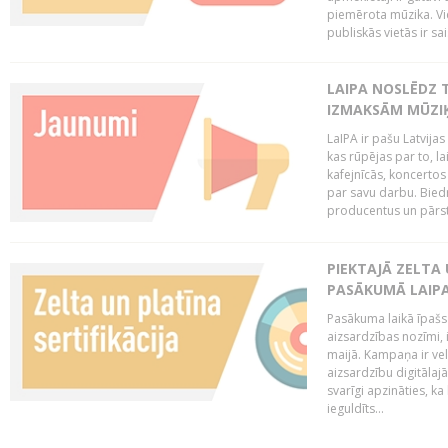
piemērota mūzika. Vi
publiskās vietās ir sais
LAIPA NOSLĒDZ 
IZMAKSĀM MŪZIĶ
LaIPA ir pašu Latvija
kas rūpējas par to, lai
kafejnīcās, koncertos
par savu darbu. Biedr
producentus un pārstā
PIEKTAJĀ ZELTA
PASĀKUMĀ LAIPA
Pasākuma laikā īpašs u
aizsardzības nozīmi,
maijā. Kampaņa ir vel
aizsardzību digitālajā
svarīgi apzināties, ka
ieguldīts...