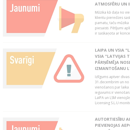
ATMOSFĒRU UN I
Mūzika kā daļa no vie
klientu pieredzes sas
pamatu, taču mūzika i
piesaisti. Pētījumi a
ir saskaņota ar koncept
LAIPA UN VSIA "L
VSIA "LATVIJAS T
PĀRŅĒMĒJA NOSL
IZMANTOŠANU 
Izlīgums aptver divas
31.decembrim un no 2
vienošanos par laika
ieguvums ir vienošan
LaIPA un LSM vienojā
Licensing S.L.U monito
AUTORTIESĪBU AI
PIEVIENOJAS AEP