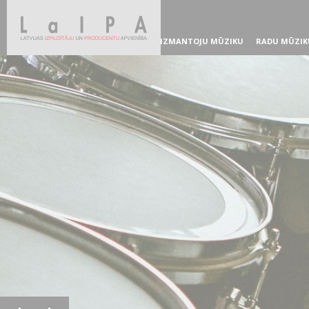
IZMANTOJU MŪZIKU
RADU MŪZIK