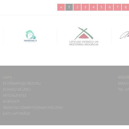
«
1
2
3
4
5
6
7
8
LAIPA
BIEDRĪ
ES IZMANTOJU MŪZIKU
MISAS 
ES RADU MŪZIKU
TEL. 6
AKTUALITĀTES
KONTAKTI
SĪKDATŅU IZMANTOŠANAS POLITIKA
DATU APSTRĀDE