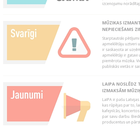
izcenojumu norādītaj
MŪZIKAS IZMAN
NEPIECIEŠAMS Z
Starptautiski pētījum
apmeklētāju uztveri 
ir saskaņota ar uzņēm
apmeklētāji ir gatavi 
piemērota mūzika. Vi
publiskās vietās ir sais
LAIPA NOSLĒDZ 
IZMAKSĀM MŪZIĶ
LaIPA ir pašu Latvija
kas rūpējas par to, lai
kafejnīcās, koncertos
par savu darbu. Biedr
producentus un pārstā