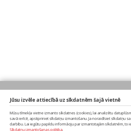
Jūsu izvēle attiecībā uz sīkdatnēm šajā vietnē
Mūsu tīmekļa vietne izmanto sīkdatnes (cookies), lai analizētu datuplūsm
savā ierīcē, apstipriniet sīkdatņu izmantošanu. Ja noraidīsiet sīkdatņu 
darbību. Lai iegūtu papildu informāciju par izmantotajām sīkdatnēm, to 
Sīkdatņu izmantošanas politika
.