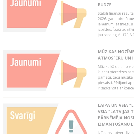
BUDZE
Stabili finanšu rezul
2026. gada pirmā pus
ieņēmumi sasnieguši 
izpildes. Īpaši pozitī
jau sasnieguši 173,8 
MŪZIKAS NOZĪME
ATMOSFĒRU UN I
Mūzika kā daļa no vie
klientu pieredzes sas
pamatu, taču mūzika i
piesaisti. Pētījumi a
ir saskaņota ar koncept
LAIPA UN VSIA "L
VSIA "LATVIJAS T
PĀRŅĒMĒJA NOSL
IZMANTOŠANU 
Izlīgums aptver divas