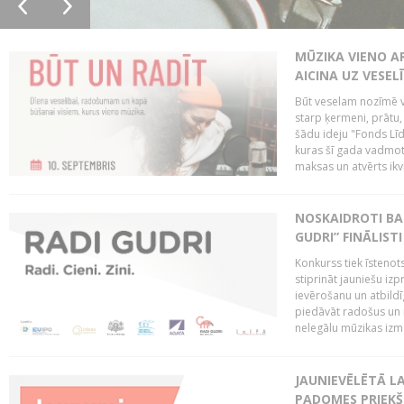
MŪZIKA VIENO A
AICINA UZ VESEL
Būt veselam nozīmē va
starp ķermeni, prātu
šādu ideju "Fonds Līd
kuras šī gada vadmotī
maksas un atvērts ikv
NOSKAIDROTI BA
GUDRI” FINĀLISTI
Konkurss tiek īstenots
stiprināt jauniešu izp
ievērošanu un atbildīgu
piedāvāt radošus un i
nelegālu mūzikas izm
JAUNIEVĒLĒTĀ LA
PADOMES PRIEKŠ