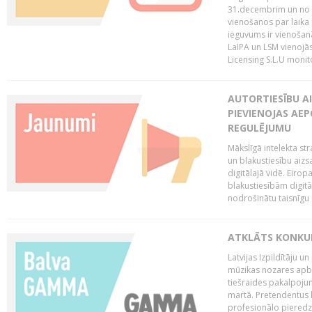
31.decembrim un no 2
vienošanos par laika
ieguvums ir vienošan
LaIPA un LSM vienojā
Licensing S.L.U monito
AUTORTIESĪBU AI
PIEVIENOJAS AEP
REGULĒJUMU
Mākslīgā intelekta str
un blakustiesību aizs
digitālajā vidē. Eirop
blakustiesībām digitāl
nodrošinātu taisnīgu
ATKLĀTS KONKU
Latvijas Izpildītāju 
mūzikas nozares apb
tiešraides pakalpoj
martā. Pretendentus l
profesionālo pieredzi