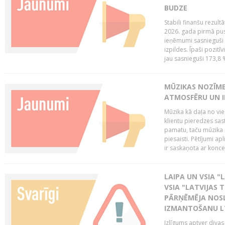
BUDZE
Stabili finanšu rezul
2026. gada pirmā pus
ieņēmumi sasnieguši 
izpildes. Īpaši pozitī
jau sasnieguši 173,8 
MŪZIKAS NOZĪME
ATMOSFĒRU UN I
Mūzika kā daļa no vie
klientu pieredzes sas
pamatu, taču mūzika i
piesaisti. Pētījumi a
ir saskaņota ar koncept
LAIPA UN VSIA "L
VSIA "LATVIJAS T
PĀRŅĒMĒJA NOSL
IZMANTOŠANU 
Izlīgums aptver divas