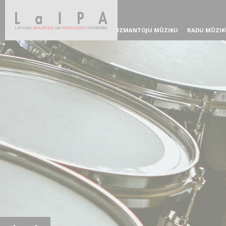
IZMANTOJU MŪZIKU
RADU MŪZIK