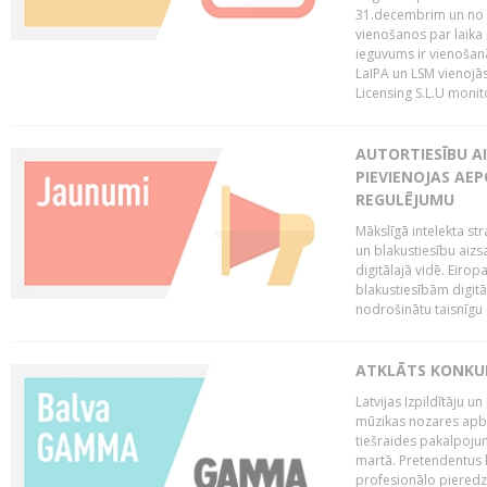
31.decembrim un no 2
vienošanos par laika
ieguvums ir vienošan
LaIPA un LSM vienojā
Licensing S.L.U monito
AUTORTIESĪBU AI
PIEVIENOJAS AEP
REGULĒJUMU
Mākslīgā intelekta str
un blakustiesību aizs
digitālajā vidē. Eirop
blakustiesībām digitāl
nodrošinātu taisnīgu
ATKLĀTS KONKU
Latvijas Izpildītāju 
mūzikas nozares apb
tiešraides pakalpoj
martā. Pretendentus l
profesionālo pieredzi