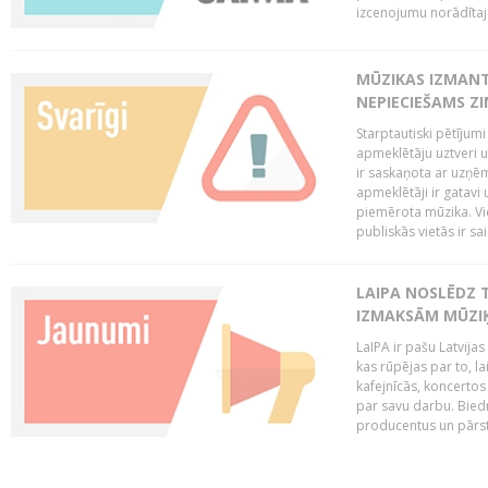
izcenojumu norādītaj
MŪZIKAS IZMAN
NEPIECIEŠAMS Z
Starptautiski pētījum
apmeklētāju uztveri 
ir saskaņota ar uzņēm
apmeklētāji ir gatavi 
piemērota mūzika. Vi
publiskās vietās ir sais
LAIPA NOSLĒDZ 
IZMAKSĀM MŪZIĶ
LaIPA ir pašu Latvija
kas rūpējas par to, lai
kafejnīcās, koncertos
par savu darbu. Biedr
producentus un pārstā