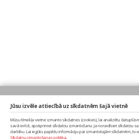
Jūsu izvēle attiecībā uz sīkdatnēm šajā vietnē
Mūsu tīmekļa vietne izmanto sīkdatnes (cookies), lai analizētu datuplūsm
savā ierīcē, apstipriniet sīkdatņu izmantošanu. Ja noraidīsiet sīkdatņu 
darbību. Lai iegūtu papildu informāciju par izmantotajām sīkdatnēm, to 
Sīkdatņu izmantošanas politika
.