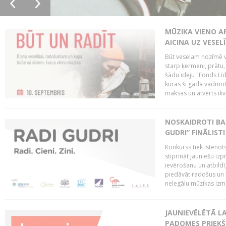
MŪZIKA VIENO A
AICINA UZ VESEL
Būt veselam nozīmē va
starp ķermeni, prātu
šādu ideju "Fonds Līd
kuras šī gada vadmotī
maksas un atvērts ikv
NOSKAIDROTI BA
GUDRI” FINĀLISTI
Konkurss tiek īstenots
stiprināt jauniešu izp
ievērošanu un atbildīgu
piedāvāt radošus un i
nelegālu mūzikas izm
JAUNIEVĒLĒTĀ LA
PADOMES PRIEKŠ