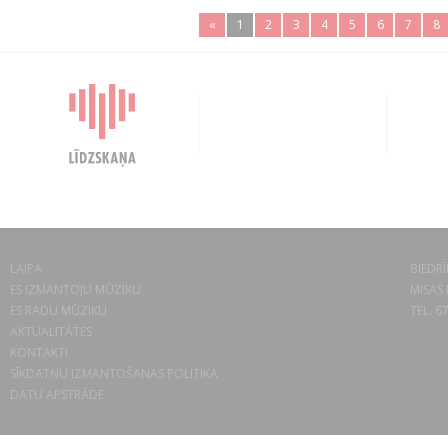
«
1
2
3
4
5
6
7
8
LAIPA
BIEDRĪ
ES IZMANTOJU MŪZIKU
MISAS 
ES RADU MŪZIKU
TEL. 6
AKTUALITĀTES
KONTAKTI
SĪKDATŅU IZMANTOŠANAS POLITIKA
DATU APSTRĀDE