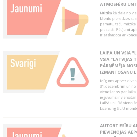
ATMOSFĒRU UN I
Mūzika kā daļa no vie
klientu pieredzes sas
pamatu, taču mūzika i
piesaisti. Pētījumi a
ir saskaņota ar koncept
LAIPA UN VSIA "L
VSIA "LATVIJAS T
PĀRŅĒMĒJA NOSL
IZMANTOŠANU 
Izlīgums aptver divas
31.decembrim un no 2
vienošanos par laika
ieguvums ir vienošan
LaIPA un LSM vienojā
Licensing S.L.U monito
AUTORTIESĪBU AI
PIEVIENOJAS AEP