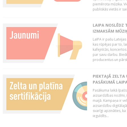
piemērota mūzika. Vi
publiskās vietās ir sais
LAIPA NOSLĒDZ 
IZMAKSĀM MŪZIĶ
LaIPA ir pašu Latvija
kas rūpējas par to, lai
kafejnīcās, koncertos
par savu darbu. Biedr
producentus un pārstā
PIEKTAJĀ ZELTA
PASĀKUMĀ LAIPA
Pasākuma laikā īpašs u
aizsardzības nozīmi,
maijā. Kampaņa ir vel
aizsardzību digitālajā
svarīgi apzināties, ka
ieguldīts...