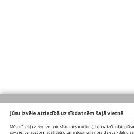
Jūsu izvēle attiecībā uz sīkdatnēm šajā vietnē
Mūsu tīmekļa vietne izmanto sīkdatnes (cookies), lai analizētu datuplūsm
savā ierīcē, apstipriniet sīkdatņu izmantošanu. Ja noraidīsiet sīkdatņu 