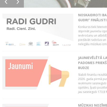
NOSKAIDROTI BA
GUDRI” FINĀLISTI
Konkurss tiek īstenots
stiprināt jauniešu izp
ievērošanu un atbildīgu
piedāvāt radošus un i
nelegālu mūzikas izm
JAUNIEVĒLĒTĀ LA
PADOMES PRIEKŠ
BUDZE
Stabili finanšu rezul
2026. gada pirmā pus
ieņēmumi sasnieguši 
izpildes. Īpaši pozitī
jau sasnieguši 173,8 
MŪZIKAS NOZĪME