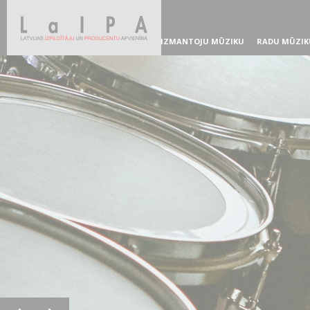
IZMANTOJU MŪZIKU
RADU MŪZIK