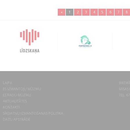
«
1
2
3
4
5
6
7
8
LAIPA
BIEDRĪ
ES IZMANTOJU MŪZIKU
MISAS 
ES RADU MŪZIKU
TEL. 6
AKTUALITĀTES
KONTAKTI
SĪKDATŅU IZMANTOŠANAS POLITIKA
DATU APSTRĀDE