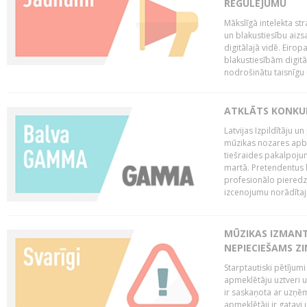
REGULĒJUMU
Mākslīgā intelekta str
un blakustiesību aizs
digitālajā vidē. Eirop
blakustiesībām digitāl
nodrošinātu taisnīgu
ATKLĀTS KONKU
Latvijas Izpildītāju 
mūzikas nozares apb
tiešraides pakalpoj
martā. Pretendentus l
profesionālo pieredzi
izcenojumu norādītaj
MŪZIKAS IZMAN
NEPIECIEŠAMS Z
Starptautiski pētījum
apmeklētāju uztveri 
ir saskaņota ar uzņēm
apmeklētāji ir gatavi 