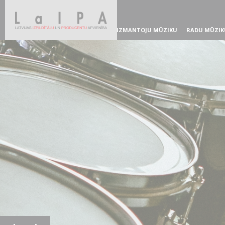
IZMANTOJU MŪZIKU
RADU MŪZIK