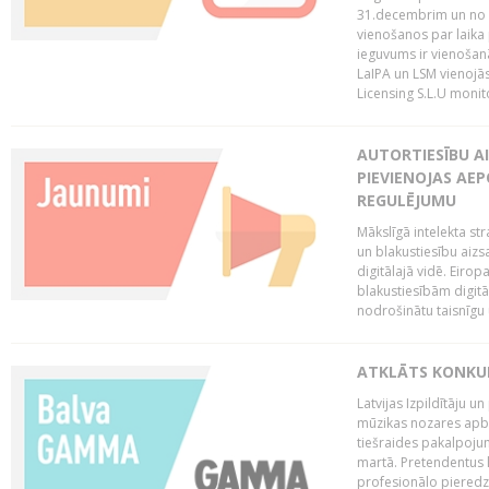
31.decembrim un no 2
vienošanos par laika
ieguvums ir vienošan
LaIPA un LSM vienojā
Licensing S.L.U monito
AUTORTIESĪBU AI
PIEVIENOJAS AEP
REGULĒJUMU
Mākslīgā intelekta str
un blakustiesību aizs
digitālajā vidē. Eirop
blakustiesībām digitāl
nodrošinātu taisnīgu
ATKLĀTS KONKU
Latvijas Izpildītāju 
mūzikas nozares apb
tiešraides pakalpoj
martā. Pretendentus l
profesionālo pieredzi