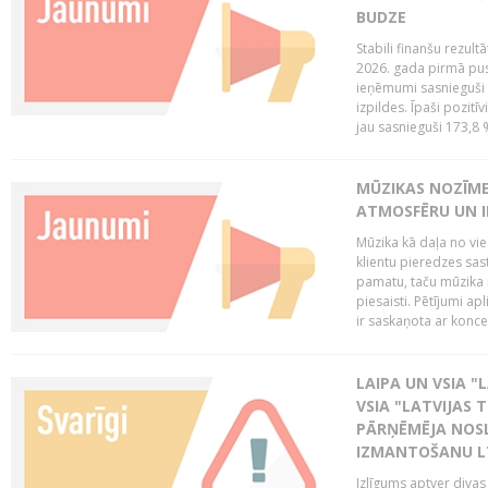
BUDZE
Stabili finanšu rezul
2026. gada pirmā pus
ieņēmumi sasnieguši 
izpildes. Īpaši pozitī
jau sasnieguši 173,8 
MŪZIKAS NOZĪME
ATMOSFĒRU UN I
Mūzika kā daļa no vie
klientu pieredzes sas
pamatu, taču mūzika i
piesaisti. Pētījumi a
ir saskaņota ar koncept
LAIPA UN VSIA "L
VSIA "LATVIJAS T
PĀRŅĒMĒJA NOSL
IZMANTOŠANU 
Izlīgums aptver divas