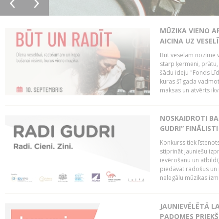
MŪZIKA VIENO A
AICINA UZ VESEL
Būt veselam nozīmē va
starp ķermeni, prātu
šādu ideju "Fonds Līd
kuras šī gada vadmotī
maksas un atvērts ikv
NOSKAIDROTI BA
GUDRI” FINĀLISTI
Konkurss tiek īstenots
stiprināt jauniešu izp
ievērošanu un atbildīgu
piedāvāt radošus un i
nelegālu mūzikas izm
JAUNIEVĒLĒTĀ LA
PADOMES PRIEKŠ