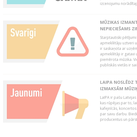
izcenojumu norādītaj
MŪZIKAS IZMAN
NEPIECIEŠAMS Z
Starptautiski pētījum
apmeklētāju uztveri 
ir saskaņota ar uzņēm
apmeklētāji ir gatavi 
piemērota mūzika. Vi
publiskās vietās ir sais
LAIPA NOSLĒDZ 
IZMAKSĀM MŪZIĶ
LaIPA ir pašu Latvija
kas rūpējas par to, lai
kafejnīcās, koncertos
par savu darbu. Biedr
producentus un pārstā