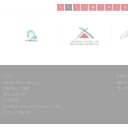
«
1
2
3
4
5
6
7
8
LAIPA
BIEDRĪ
ES IZMANTOJU MŪZIKU
MISAS 
ES RADU MŪZIKU
TEL. 6
AKTUALITĀTES
KONTAKTI
SĪKDATŅU IZMANTOŠANAS POLITIKA
DATU APSTRĀDE