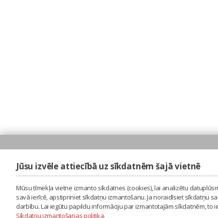
Jūsu izvēle attiecībā uz sīkdatnēm šajā vietnē
Mūsu tīmekļa vietne izmanto sīkdatnes (cookies), lai analizētu datuplūsm
savā ierīcē, apstipriniet sīkdatņu izmantošanu. Ja noraidīsiet sīkdatņu 
darbību. Lai iegūtu papildu informāciju par izmantotajām sīkdatnēm, to 
Sīkdatņu izmantošanas politika
.