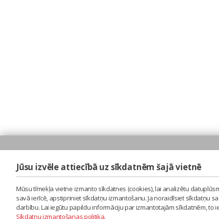
Jūsu izvēle attiecībā uz sīkdatnēm šajā vietnē
Mūsu tīmekļa vietne izmanto sīkdatnes (cookies), lai analizētu datuplūsm
savā ierīcē, apstipriniet sīkdatņu izmantošanu. Ja noraidīsiet sīkdatņu 
darbību. Lai iegūtu papildu informāciju par izmantotajām sīkdatnēm, to 
Sīkdatņu izmantošanas politika
.