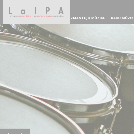
IZMANTOJU MŪZIKU
RADU MŪZIK