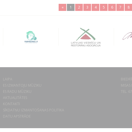
«
1
2
3
4
5
6
7
8
LAIPA
BIEDRĪ
ES IZMANTOJU MŪZIKU
MISAS 
ES RADU MŪZIKU
TEL. 6
AKTUALITĀTES
KONTAKTI
SĪKDATŅU IZMANTOŠANAS POLITIKA
DATU APSTRĀDE