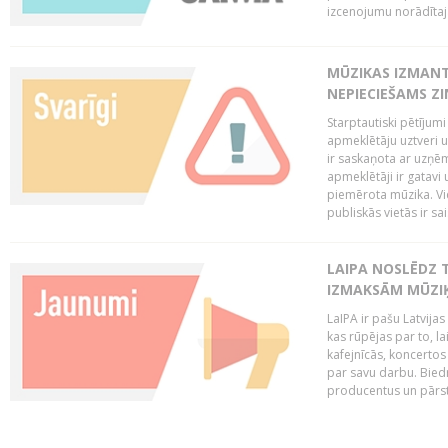
izcenojumu norādītaj
MŪZIKAS IZMAN
NEPIECIEŠAMS Z
Starptautiski pētījum
apmeklētāju uztveri 
ir saskaņota ar uzņēm
apmeklētāji ir gatavi 
piemērota mūzika. Vi
publiskās vietās ir sais
LAIPA NOSLĒDZ 
IZMAKSĀM MŪZIĶ
LaIPA ir pašu Latvija
kas rūpējas par to, lai
kafejnīcās, koncertos
par savu darbu. Biedr
producentus un pārstā