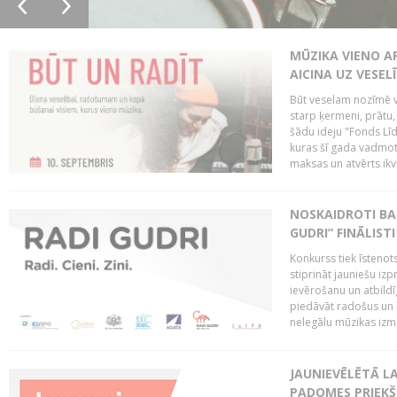
MŪZIKA VIENO A
AICINA UZ VESEL
Būt veselam nozīmē va
starp ķermeni, prātu
šādu ideju "Fonds Līd
kuras šī gada vadmotī
maksas un atvērts ikv
NOSKAIDROTI BA
GUDRI” FINĀLISTI
Konkurss tiek īstenots
stiprināt jauniešu izp
ievērošanu un atbildīgu
piedāvāt radošus un i
nelegālu mūzikas izm
JAUNIEVĒLĒTĀ LA
PADOMES PRIEKŠ