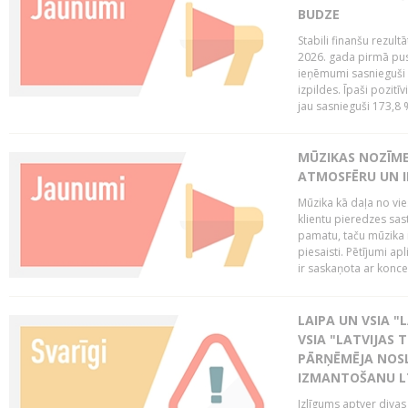
BUDZE
Stabili finanšu rezul
2026. gada pirmā pus
ieņēmumi sasnieguši 
izpildes. Īpaši pozitī
jau sasnieguši 173,8 
MŪZIKAS NOZĪME
ATMOSFĒRU UN I
Mūzika kā daļa no vie
klientu pieredzes sas
pamatu, taču mūzika i
piesaisti. Pētījumi a
ir saskaņota ar koncept
LAIPA UN VSIA "L
VSIA "LATVIJAS T
PĀRŅĒMĒJA NOSL
IZMANTOŠANU 
Izlīgums aptver divas