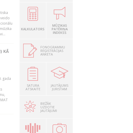
tiska
 veido
ocionālu
MŪZIKAS
 mūzika
KALKULATORS
PATĒRIŅA
INDEKSS
i...
FONOGRAMMU
REĢISTRĀCIJAS
) KĀ
ANKETA
0. gada
SATURA
JAUTĀJUMS
ks
ATSKAITE
JURISTAM
mu,
 BMAT
BIEŽĀK
UZDOTIE
JAUTĀJUMI