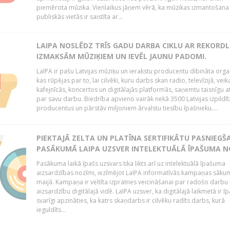
piemērota mūzika. Vienlaikus jāņem vērā, ka mūzikas izmantošana
publiskās vietās ir saistīta ar...
LAIPA NOSLĒDZ TRĪS GADU DARBA CIKLU AR REKORD
IZMAKSĀM MŪZIĶIEM UN IEVĒL JAUNU PADOMI.
LaIPA ir pašu Latvijas mūziķu un ierakstu producentu dibināta organ
kas rūpējas par to, lai cilvēki, kuru darbs skan radio, televīzijā, veik
kafejnīcās, koncertos un digitālajās platformās, saņemtu taisnīgu a
par savu darbu. Biedrība apvieno vairāk nekā 3500 Latvijas izpildīt
producentus un pārstāv miljoniem ārvalstu tiesību īpašnieku....
PIEKTAJĀ ZELTA UN PLATĪNA SERTIFIKĀTU PASNIEGŠ
PASĀKUMĀ LAIPA UZSVER INTELEKTUĀLĀ ĪPAŠUMA N
Pasākuma laikā īpašs uzsvars tika likts arī uz intelektuālā īpašuma
aizsardzības nozīmi, iezīmējot LaIPA informatīvās kampaņas sāku
maijā. Kampaņa ir veltīta izpratnes veicināšanai par radošo darbu
aizsardzību digitālajā vidē. LaIPA uzsver, ka digitālajā laikmetā ir īp
svarīgi apzināties, ka katrs skaņdarbs ir cilvēku radīts darbs, kurā
ieguldīts...