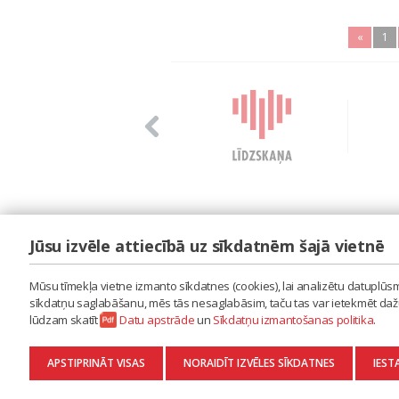
«
1
Jūsu izvēle attiecībā uz sīkdatnēm šajā vietnē
LAIPA
ES IZMANTOJU MŪZIKU
Mūsu tīmekļa vietne izmanto sīkdatnes (cookies), lai analizētu datuplūsmu
ES RADU MŪZIKU
sīkdatņu saglabāšanu, mēs tās nesaglabāsim, taču tas var ietekmēt dažu 
AKTUALITĀTES
lūdzam skatīt
Datu apstrāde
un
Sīkdatņu izmantošanas politika
.
KONTAKTI
SĪKDATŅU IZMANTOŠANAS POLITIKA
APSTIPRINĀT VISAS
NORAIDĪT IZVĒLES SĪKDATNES
IEST
DATU APSTRĀDE