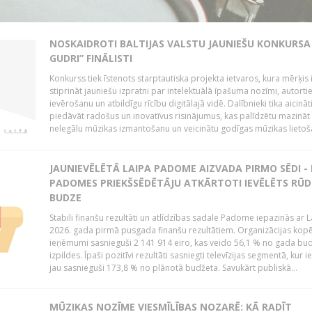
NOSKAIDROTI BALTIJAS VALSTU JAUNIEŠU KONKURSA 
GUDRI” FINĀLISTI
Konkurss tiek īstenots starptautiska projekta ietvaros, kura mērķis 
stiprināt jauniešu izpratni par intelektuālā īpašuma nozīmi, autorti
ievērošanu un atbildīgu rīcību digitālajā vidē. Dalībnieki tika aicināt
piedāvāt radošus un inovatīvus risinājumus, kas palīdzētu mazināt
nelegālu mūzikas izmantošanu un veicinātu godīgas mūzikas lietoša
JAUNIEVĒLĒTĀ LAIPA PADOME AIZVADA PIRMO SĒDI -
PADOMES PRIEKŠSĒDĒTĀJU ATKĀRTOTI IEVĒLĒTS RŪD
BUDZE
Stabili finanšu rezultāti un atlīdzības sadale Padome iepazinās ar 
2026. gada pirmā pusgada finanšu rezultātiem. Organizācijas kopē
ieņēmumi sasnieguši 2 141 914 eiro, kas veido 56,1 % no gada bu
izpildes. Īpaši pozitīvi rezultāti sasniegti televīzijas segmentā, kur
jau sasnieguši 173,8 % no plānotā budžeta. Savukārt publiskā...
MŪZIKAS NOZĪME VIESMĪLĪBAS NOZARĒ: KĀ RADĪT