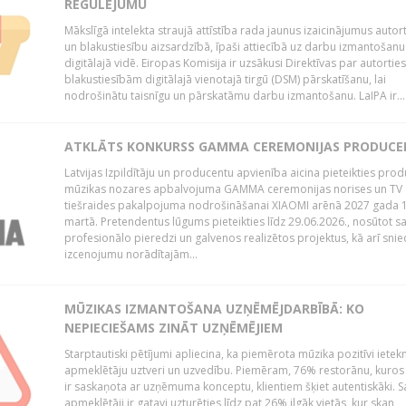
REGULĒJUMU
Mākslīgā intelekta straujā attīstība rada jaunus izaicinājumus autor
un blakustiesību aizsardzībā, īpaši attiecībā uz darbu izmantošanu
digitālajā vidē. Eiropas Komisija ir uzsākusi Direktīvas par autorti
blakustiesībām digitālajā vienotajā tirgū (DSM) pārskatīšanu, lai
nodrošinātu taisnīgu un pārskatāmu darbu izmantošanu. LaIPA ir...
ATKLĀTS KONKURSS GAMMA CEREMONIJAS PRODUC
Latvijas Izpildītāju un producentu apvienība aicina pieteikties pro
mūzikas nozares apbalvojuma GAMMA ceremonijas norises un TV
tiešraides pakalpojuma nodrošināšanai XIAOMI arēnā 2027 gada 1
martā. Pretendentus lūgums pieteikties līdz 29.06.2026., nosūtot s
profesionālo pieredzi un galvenos realizētos projektus, kā arī sni
izcenojumu norādītajām...
MŪZIKAS IZMANTOŠANA UZŅĒMĒJDARBĪBĀ: KO
NEPIECIEŠAMS ZINĀT UZŅĒMĒJIEM
Starptautiski pētījumi apliecina, ka piemērota mūzika pozitīvi iete
apmeklētāju uztveri un uzvedību. Piemēram, 76% restorānu, kuros
ir saskaņota ar uzņēmuma konceptu, klientiem šķiet autentiskāki. S
apmeklētāji ir gatavi uzturēties līdz pat 26% ilgāk vietās, kur skan