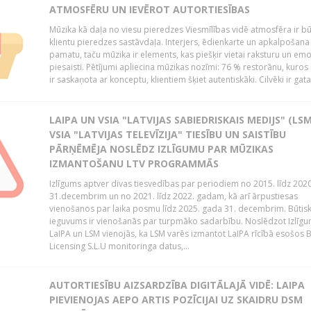
ATMOSFĒRU UN IEVĒROT AUTORTIESĪBAS
Mūzika kā daļa no viesu pieredzes Viesmīlības vidē atmosfēra ir bū
klientu pieredzes sastāvdaļa. Interjers, ēdienkarte un apkalpošana
pamatu, taču mūzika ir elements, kas piešķir vietai raksturu un em
piesaisti. Pētījumi apliecina mūzikas nozīmi: 76 % restorānu, kuros
ir saskaņota ar konceptu, klientiem šķiet autentiskāki. Cilvēki ir gatav
LAIPA UN VSIA "LATVIJAS SABIEDRISKAIS MEDIJS" (LSM
VSIA "LATVIJAS TELEVĪZIJA" TIESĪBU UN SAISTĪBU
PĀRŅĒMĒJA NOSLĒDZ IZLĪGUMU PAR MŪZIKAS
IZMANTOŠANU LTV PROGRAMMĀS
Izlīgums aptver divas tiesvedības par periodiem no 2015. līdz 202
31.decembrim un no 2021. līdz 2022. gadam, kā arī ārpustiesas
vienošanos par laika posmu līdz 2025. gada 31. decembrim. Būtis
ieguvums ir vienošanās par turpmāko sadarbību. Noslēdzot Izlīgu
LaIPA un LSM vienojās, ka LSM varēs izmantot LaIPA rīcībā esošos
Licensing S.L.U monitoringa datus,...
AUTORTIESĪBU AIZSARDZĪBA DIGITĀLAJĀ VIDĒ: LAIPA
PIEVIENOJAS AEPO ARTIS POZĪCIJAI UZ SKAIDRU DSM