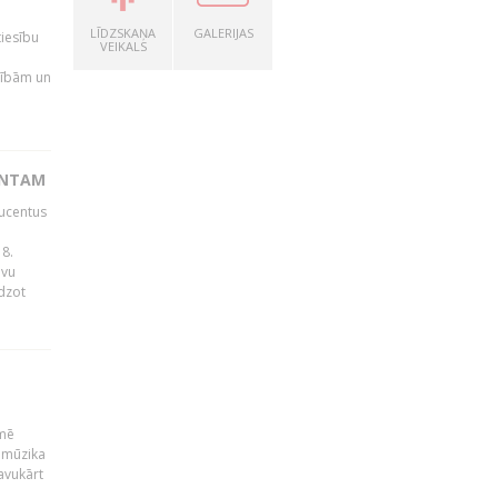
LĪDZSKAŅA
GALERIJAS
tiesību
VEIKALS
esībām un
ENTAM
ducentus
8.
avu
edzot
kmē
 mūzika
avukārt