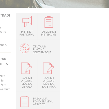
“RADI
ir
esību
PIETEIKT
DJ LICENCE
PASĀKUMU
PIETEIKUMS
i
nas...
ZELTA UN
PLATĪNA
SERTIFIKĀCIJA
 PAR
OLFS
LaIPA
SAŅEMT
SAŅEMT
jie
ATĻAUJU
ATĻAUJU
MŪZIKAI
MŪZIKAI
džeta
VEIKALĀ
KAFEJNĪCĀ
 ieņēmumi
PASĀKUMA
FONOGRAMMU
ATSKAITE