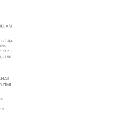
LIELĀM
izācija,
alos,
tlīdzību
ājus un
ANAS
OZĪMI
mu
aši