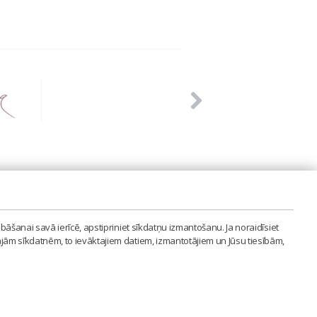
PVIENĪBA'
bāšanai savā ierīcē, apstipriniet sīkdatņu izmantošanu. Ja noraidīsiet
LAIPA.ORG
ajām sīkdatnēm, to ievāktajiem datiem, izmantotājiem un Jūsu tiesībām,