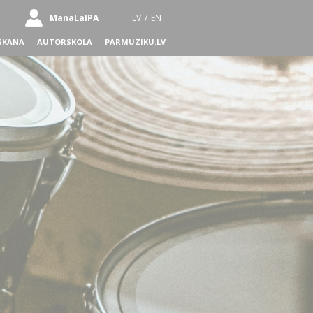
ManaLaIPA
LV
/
EN
SKANA
AUTORSKOLA
PARMUZIKU.LV