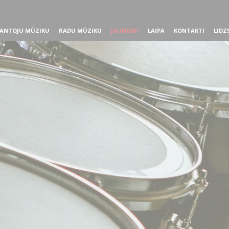
ANTOJU MŪZIKU
RADU MŪZIKU
JAUNUMI
LAIPA
KONTAKTI
LIDZ