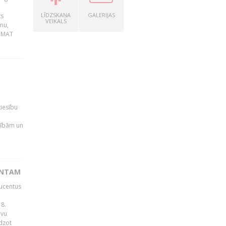
LĪDZSKAŅA
GALERIJAS
ks
VEIKALS
mu,
 BMAT
tiesību
esībām un
ENTAM
ducentus
8.
avu
edzot