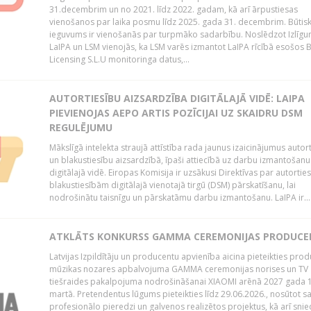
31.decembrim un no 2021. līdz 2022. gadam, kā arī ārpustiesas
vienošanos par laika posmu līdz 2025. gada 31. decembrim. Būtis
ieguvums ir vienošanās par turpmāko sadarbību. Noslēdzot Izlīgu
LaIPA un LSM vienojās, ka LSM varēs izmantot LaIPA rīcībā esošos
Licensing S.L.U monitoringa datus,...
AUTORTIESĪBU AIZSARDZĪBA DIGITĀLAJĀ VIDĒ: LAIPA
PIEVIENOJAS AEPO ARTIS POZĪCIJAI UZ SKAIDRU DSM
REGULĒJUMU
Mākslīgā intelekta straujā attīstība rada jaunus izaicinājumus autor
un blakustiesību aizsardzībā, īpaši attiecībā uz darbu izmantošanu
digitālajā vidē. Eiropas Komisija ir uzsākusi Direktīvas par autorti
blakustiesībām digitālajā vienotajā tirgū (DSM) pārskatīšanu, lai
nodrošinātu taisnīgu un pārskatāmu darbu izmantošanu. LaIPA ir...
ATKLĀTS KONKURSS GAMMA CEREMONIJAS PRODUC
Latvijas Izpildītāju un producentu apvienība aicina pieteikties pro
mūzikas nozares apbalvojuma GAMMA ceremonijas norises un TV
tiešraides pakalpojuma nodrošināšanai XIAOMI arēnā 2027 gada 1
martā. Pretendentus lūgums pieteikties līdz 29.06.2026., nosūtot s
profesionālo pieredzi un galvenos realizētos projektus, kā arī sni