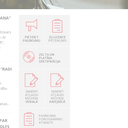
KAŅA"
dzsvars
. Ar
PIETEIKT
DJ LICENCE
PASĀKUMU
PIETEIKUMS
t",
z
ZELTA UN
PLATĪNA
SERTIFIKĀCIJA
“RADI
ir
esību
SAŅEMT
SAŅEMT
i
ATĻAUJU
ATĻAUJU
MŪZIKAI
MŪZIKAI
VEIKALĀ
KAFEJNĪCĀ
nas...
PASĀKUMA
FONOGRAMMU
 PAR
ATSKAITE
OLFS