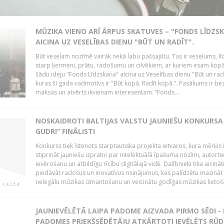
MŪZIKA VIENO ARĪ ĀRPUS SKATUVES – "FONDS LĪDZS
AICINA UZ VESELĪBAS DIENU "BŪT UN RADĪT".
Būt veselam nozīmē vairāk nekā labu pašsajūtu. Tas ir veselums, lī
starp ķermeni, prātu, radošumu un cilvēkiem, ar kuriem esam kopā
šādu ideju "Fonds Līdzskaņa" aicina uz Veselības dienu "Būt un radī
kuras šī gada vadmotīvs ir "Būt kopā. Radīt kopā.”. Pasākums ir be
maksas un atvērts ikvienam interesentam. “Fonds...
NOSKAIDROTI BALTIJAS VALSTU JAUNIEŠU KONKURSA 
GUDRI” FINĀLISTI
Konkurss tiek īstenots starptautiska projekta ietvaros, kura mērķis 
stiprināt jauniešu izpratni par intelektuālā īpašuma nozīmi, autorti
ievērošanu un atbildīgu rīcību digitālajā vidē. Dalībnieki tika aicināt
piedāvāt radošus un inovatīvus risinājumus, kas palīdzētu mazināt
nelegālu mūzikas izmantošanu un veicinātu godīgas mūzikas lietoša
JAUNIEVĒLĒTĀ LAIPA PADOME AIZVADA PIRMO SĒDI -
PADOMES PRIEKŠSĒDĒTĀJU ATKĀRTOTI IEVĒLĒTS RŪD