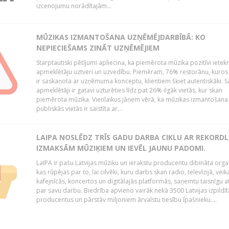
izcenojumu norādītajām...
MŪZIKAS IZMANTOŠANA UZŅĒMĒJDARBĪBĀ: KO
NEPIECIEŠAMS ZINĀT UZŅĒMĒJIEM
Starptautiski pētījumi apliecina, ka piemērota mūzika pozitīvi iete
apmeklētāju uztveri un uzvedību. Piemēram, 76% restorānu, kuros
ir saskaņota ar uzņēmuma konceptu, klientiem šķiet autentiskāki. S
apmeklētāji ir gatavi uzturēties līdz pat 26% ilgāk vietās, kur skan
piemērota mūzika. Vienlaikus jāņem vērā, ka mūzikas izmantošana
publiskās vietās ir saistīta ar...
LAIPA NOSLĒDZ TRĪS GADU DARBA CIKLU AR REKORD
IZMAKSĀM MŪZIĶIEM UN IEVĒL JAUNU PADOMI.
LaIPA ir pašu Latvijas mūziķu un ierakstu producentu dibināta organ
kas rūpējas par to, lai cilvēki, kuru darbs skan radio, televīzijā, veik
kafejnīcās, koncertos un digitālajās platformās, saņemtu taisnīgu a
par savu darbu. Biedrība apvieno vairāk nekā 3500 Latvijas izpildīt
producentus un pārstāv miljoniem ārvalstu tiesību īpašnieku....