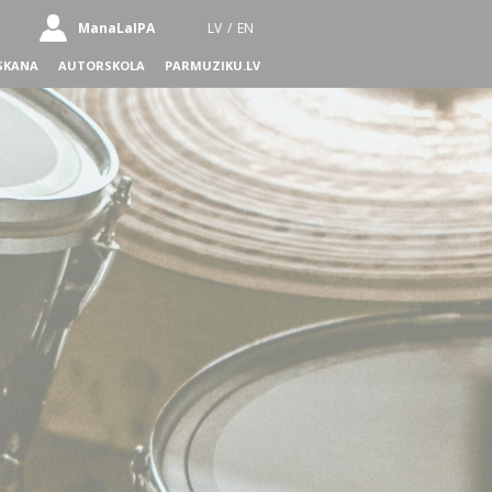
ManaLaIPA
LV
/
EN
SKANA
AUTORSKOLA
PARMUZIKU.LV