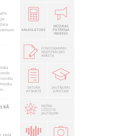
LaIPA
jie
džeta
MŪZIKAS
 ieņēmumi
KALKULATORS
PATĒRIŅA
INDEKSS
FONOGRAMMU
REĢISTRĀCIJAS
ANKETA
tiska
 veido
ocionālu
 mūzika
SATURA
JAUTĀJUMS
i...
ATSKAITE
JURISTAM
BIEŽĀK
) KĀ
UZDOTIE
JAUTĀJUMI
0. gada