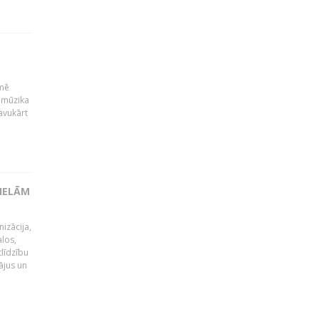
kmē
 mūzika
avukārt
LIELĀM
izācija,
alos,
tlīdzību
ājus un