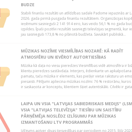
BUDZE
Stabili finanšu rezultāti un atlīdzības sadale Padome iepazinās ar 
2026. gada pirmā pusgada finanšu rezultātiem. Organizācijas kopē
ieņēmumi sasnieguši 2 141 914 eiro, kas veido 56,1 % no gada bu
izpildes. Īpaši pozitīvi rezultāti sasniegti televīzijas segmentā, kur
jau sasnieguši 173,8 % no plānotā budžeta. Savukārt publiskā...
MŪZIKAS NOZĪME VIESMĪLĪBAS NOZARĒ: KĀ RADĪT
ATMOSFĒRU UN IEVĒROT AUTORTIESĪBAS
Mūzika kā daļa no viesu pieredzes Viesmīlības vidē atmosfēra ir bū
klientu pieredzes sastāvdaļa. Interjers, ēdienkarte un apkalpošana
pamatu, taču mūzika ir elements, kas piešķir vietai raksturu un em
piesaisti. Pētījumi apliecina mūzikas nozīmi: 76 % restorānu, kuros
ir saskaņota ar konceptu, klientiem šķiet autentiskāki. Cilvēki ir gatav
LAIPA UN VSIA "LATVIJAS SABIEDRISKAIS MEDIJS" (LSM
VSIA "LATVIJAS TELEVĪZIJA" TIESĪBU UN SAISTĪBU
PĀRŅĒMĒJA NOSLĒDZ IZLĪGUMU PAR MŪZIKAS
IZMANTOŠANU LTV PROGRAMMĀS
Izlīgums aptver divas tiesvedības par periodiem no 2015. līdz 202