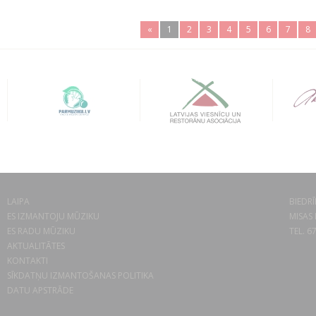
«
1
2
3
4
5
6
7
8
LAIPA
BIEDRĪ
ES IZMANTOJU MŪZIKU
MISAS 
ES RADU MŪZIKU
TEL. 6
AKTUALITĀTES
KONTAKTI
SĪKDATŅU IZMANTOŠANAS POLITIKA
DATU APSTRĀDE