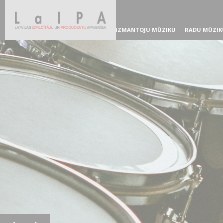
IZMANTOJU MŪZIKU
RADU MŪZIK