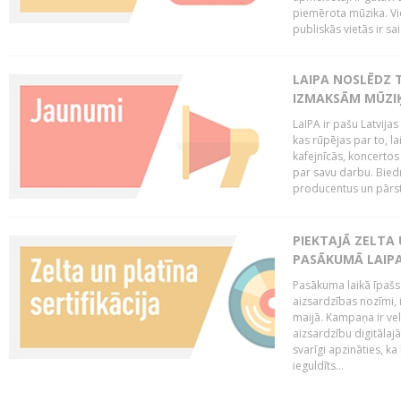
piemērota mūzika. Vi
publiskās vietās ir sais
LAIPA NOSLĒDZ 
IZMAKSĀM MŪZIĶ
LaIPA ir pašu Latvija
kas rūpējas par to, lai
kafejnīcās, koncertos
par savu darbu. Biedr
producentus un pārstā
PIEKTAJĀ ZELTA
PASĀKUMĀ LAIPA
Pasākuma laikā īpašs u
aizsardzības nozīmi,
maijā. Kampaņa ir vel
aizsardzību digitālajā
svarīgi apzināties, ka
ieguldīts...