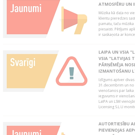
ATMOSFĒRU UN I
Mūzika kā daļa no vie
klientu pieredzes sas
pamatu, taču mūzika i
piesaisti. Pētījumi a
ir saskaņota ar koncept
LAIPA UN VSIA "L
VSIA "LATVIJAS T
PĀRŅĒMĒJA NOSL
IZMANTOŠANU 
Izlīgums aptver divas
31.decembrim un no 2
vienošanos par laika
ieguvums ir vienošan
LaIPA un LSM vienojā
Licensing S.L.U monito
AUTORTIESĪBU AI
PIEVIENOJAS AEP