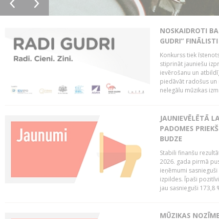
NOSKAIDROTI BA
GUDRI” FINĀLISTI
Konkurss tiek īstenots
stiprināt jauniešu izp
ievērošanu un atbildīgu
piedāvāt radošus un i
nelegālu mūzikas izm
JAUNIEVĒLĒTĀ LA
PADOMES PRIEKŠ
BUDZE
Stabili finanšu rezul
2026. gada pirmā pus
ieņēmumi sasnieguši 
izpildes. Īpaši pozitī
jau sasnieguši 173,8 
MŪZIKAS NOZĪME