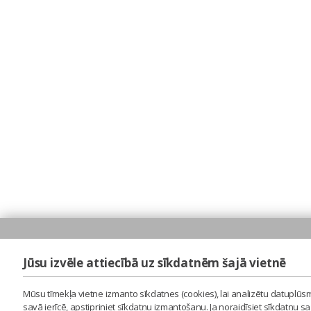
Jūsu izvēle attiecībā uz sīkdatnēm šajā vietnē
Mūsu tīmekļa vietne izmanto sīkdatnes (cookies), lai analizētu datuplūsm
savā ierīcē, apstipriniet sīkdatņu izmantošanu. Ja noraidīsiet sīkdatņu 