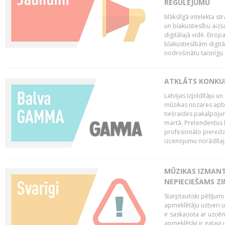
REGULĒJUMU
Mākslīgā intelekta str
un blakustiesību aizs
digitālajā vidē. Eirop
blakustiesībām digitāl
nodrošinātu taisnīgu
ATKLĀTS KONKU
Latvijas Izpildītāju 
mūzikas nozares apb
tiešraides pakalpoj
martā. Pretendentus l
profesionālo pieredzi
izcenojumu norādītaj
MŪZIKAS IZMAN
NEPIECIEŠAMS Z
Starptautiski pētījum
apmeklētāju uztveri 
ir saskaņota ar uzņēm
apmeklētāji ir gatavi 