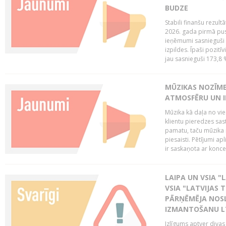
BUDZE
Stabili finanšu rezul
2026. gada pirmā pus
ieņēmumi sasnieguši 
izpildes. Īpaši pozitī
jau sasnieguši 173,8 
MŪZIKAS NOZĪME
ATMOSFĒRU UN I
Mūzika kā daļa no vie
klientu pieredzes sas
pamatu, taču mūzika i
piesaisti. Pētījumi a
ir saskaņota ar koncept
LAIPA UN VSIA "L
VSIA "LATVIJAS T
PĀRŅĒMĒJA NOSL
IZMANTOŠANU 
Izlīgums aptver divas