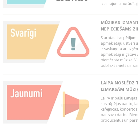
izcenojumu norādītaj
MŪZIKAS IZMAN
NEPIECIEŠAMS Z
Starptautiski pētījum
apmeklētāju uztveri 
ir saskaņota ar uzņēm
apmeklētāji ir gatavi 
piemērota mūzika. Vi
publiskās vietās ir sais
LAIPA NOSLĒDZ 
IZMAKSĀM MŪZIĶ
LaIPA ir pašu Latvija
kas rūpējas par to, lai
kafejnīcās, koncertos
par savu darbu. Biedr
producentus un pārstā