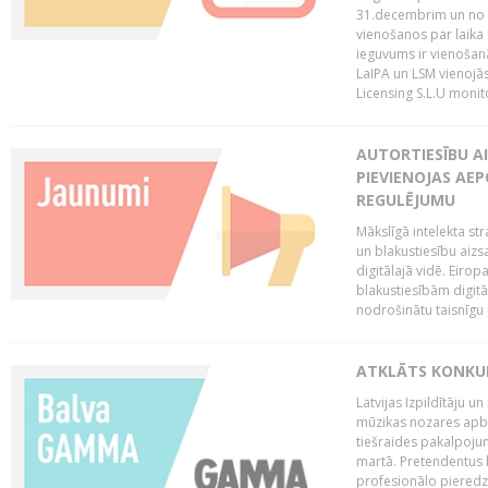
31.decembrim un no 2
vienošanos par laika
ieguvums ir vienošan
LaIPA un LSM vienojā
Licensing S.L.U monito
AUTORTIESĪBU AI
PIEVIENOJAS AEP
REGULĒJUMU
Mākslīgā intelekta str
un blakustiesību aizs
digitālajā vidē. Eirop
blakustiesībām digitāl
nodrošinātu taisnīgu
ATKLĀTS KONKU
Latvijas Izpildītāju 
mūzikas nozares apb
tiešraides pakalpoj
martā. Pretendentus l
profesionālo pieredzi