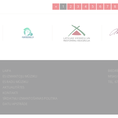
«
1
2
3
4
5
6
7
8
LAIPA
BIEDRĪ
ES IZMANTOJU MŪZIKU
MISAS 
ES RADU MŪZIKU
TEL. 6
AKTUALITĀTES
KONTAKTI
SĪKDATŅU IZMANTOŠANAS POLITIKA
DATU APSTRĀDE