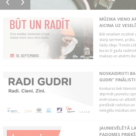
MŪZIKA VIENO A
AICINA UZ VESEL
Būt veselam nozīmē va
starp ķermeni, prātu
šādu ideju "Fonds Līd
kuras šī gada vadmotī
maksas un atvērts ikv
NOSKAIDROTI BA
GUDRI” FINĀLISTI
Konkurss tiek īstenots
stiprināt jauniešu izp
ievērošanu un atbildīgu
piedāvāt radošus un i
nelegālu mūzikas izm
JAUNIEVĒLĒTĀ LA
PADOMES PRIEKŠ