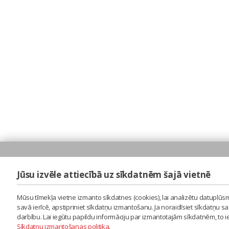
Jūsu izvēle attiecībā uz sīkdatnēm šajā vietnē
Mūsu tīmekļa vietne izmanto sīkdatnes (cookies), lai analizētu datuplūsm
savā ierīcē, apstipriniet sīkdatņu izmantošanu. Ja noraidīsiet sīkdatņu 
darbību. Lai iegūtu papildu informāciju par izmantotajām sīkdatnēm, to 
Sīkdatņu izmantošanas politika
.