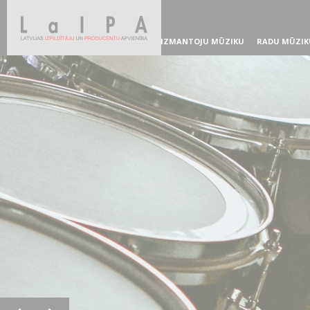
IZMANTOJU MŪZIKU
RADU MŪZIK