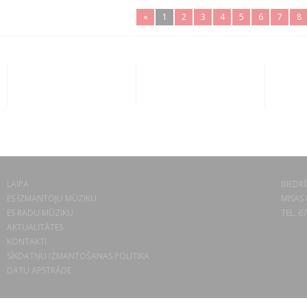
«
1
2
3
4
5
6
7
8
LAIPA
BIEDRĪ
ES IZMANTOJU MŪZIKU
MISAS 
ES RADU MŪZIKU
TEL. 6
AKTUALITĀTES
KONTAKTI
SĪKDATŅU IZMANTOŠANAS POLITIKA
DATU APSTRĀDE