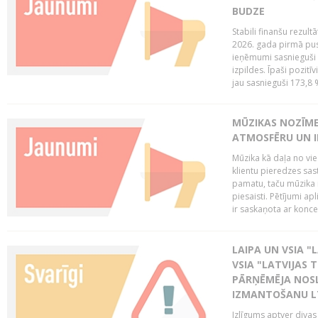
BUDZE
Stabili finanšu rezul
2026. gada pirmā pus
ieņēmumi sasnieguši 
izpildes. Īpaši pozitī
jau sasnieguši 173,8 
MŪZIKAS NOZĪME
ATMOSFĒRU UN I
Mūzika kā daļa no vie
klientu pieredzes sas
pamatu, taču mūzika i
piesaisti. Pētījumi a
ir saskaņota ar koncept
LAIPA UN VSIA "L
VSIA "LATVIJAS T
PĀRŅĒMĒJA NOSL
IZMANTOŠANU 
Izlīgums aptver divas