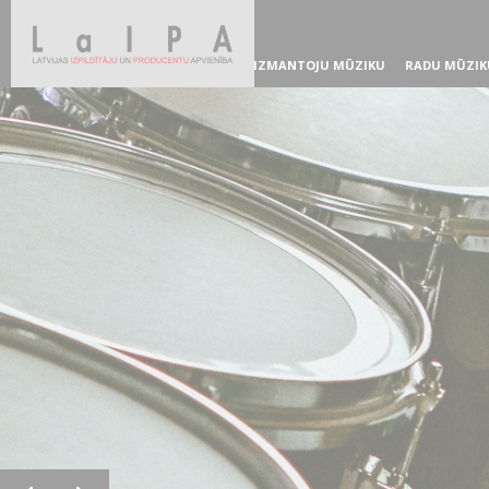
IZMANTOJU MŪZIKU
RADU MŪZIK