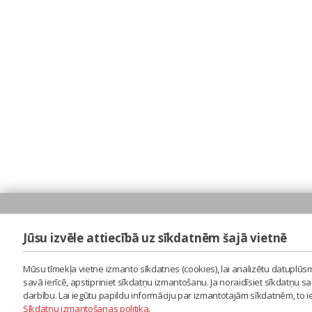
Jūsu izvēle attiecībā uz sīkdatnēm šajā vietnē
Mūsu tīmekļa vietne izmanto sīkdatnes (cookies), lai analizētu datuplūsm
savā ierīcē, apstipriniet sīkdatņu izmantošanu. Ja noraidīsiet sīkdatņu 
darbību. Lai iegūtu papildu informāciju par izmantotajām sīkdatnēm, to 
Sīkdatņu izmantošanas politika
.