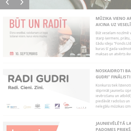
MŪZIKA VIENO A
AICINA UZ VESEL
Būt veselam nozīmē va
starp ķermeni, prātu
šādu ideju "Fonds Līd
kuras šī gada vadmotī
maksas un atvērts ikv
NOSKAIDROTI BA
GUDRI” FINĀLISTI
Konkurss tiek īstenots
stiprināt jauniešu izp
ievērošanu un atbildīgu
piedāvāt radošus un i
nelegālu mūzikas izm
JAUNIEVĒLĒTĀ LA
PADOMES PRIEKŠ