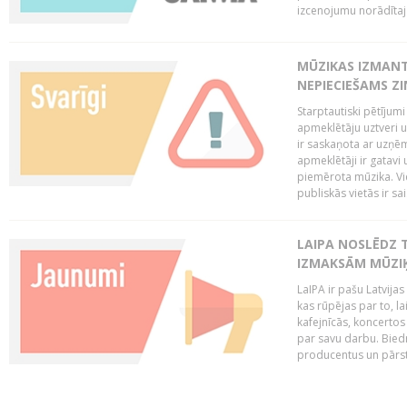
izcenojumu norādītaj
MŪZIKAS IZMAN
NEPIECIEŠAMS Z
Starptautiski pētījum
apmeklētāju uztveri 
ir saskaņota ar uzņēm
apmeklētāji ir gatavi 
piemērota mūzika. Vi
publiskās vietās ir sais
LAIPA NOSLĒDZ 
IZMAKSĀM MŪZIĶ
LaIPA ir pašu Latvija
kas rūpējas par to, lai
kafejnīcās, koncertos
par savu darbu. Biedr
producentus un pārstā