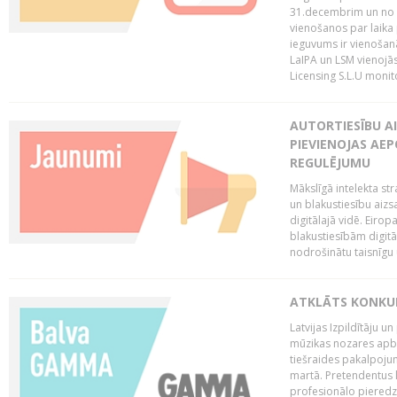
31.decembrim un no 2
vienošanos par laika
ieguvums ir vienošan
LaIPA un LSM vienojā
Licensing S.L.U monito
AUTORTIESĪBU AI
PIEVIENOJAS AEP
REGULĒJUMU
Mākslīgā intelekta str
un blakustiesību aizs
digitālajā vidē. Eirop
blakustiesībām digitāl
nodrošinātu taisnīgu
ATKLĀTS KONKU
Latvijas Izpildītāju 
mūzikas nozares apb
tiešraides pakalpoj
martā. Pretendentus l
profesionālo pieredzi