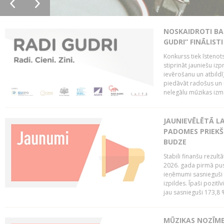
NOSKAIDROTI BA
GUDRI” FINĀLISTI
Konkurss tiek īstenots
stiprināt jauniešu izp
ievērošanu un atbildīgu
piedāvāt radošus un i
nelegālu mūzikas izm
JAUNIEVĒLĒTĀ LA
PADOMES PRIEKŠ
BUDZE
Stabili finanšu rezul
2026. gada pirmā pus
ieņēmumi sasnieguši 
izpildes. Īpaši pozitī
jau sasnieguši 173,8 
MŪZIKAS NOZĪME