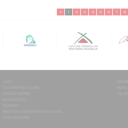
«
1
2
3
4
5
6
7
8
LAIPA
BIEDRĪ
ES IZMANTOJU MŪZIKU
MISAS 
ES RADU MŪZIKU
TEL. 6
AKTUALITĀTES
KONTAKTI
SĪKDATŅU IZMANTOŠANAS POLITIKA
DATU APSTRĀDE