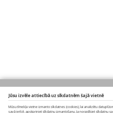
Jūsu izvēle attiecībā uz sīkdatnēm šajā vietnē
Mūsu tīmekļa vietne izmanto sīkdatnes (cookies), lai analizētu datuplūsm
savā ierīcē, apstipriniet sīkdatņu izmantošanu. Ja noraidīsiet sīkdatņu 