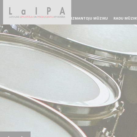
IZMANTOJU MŪZIKU
RADU MŪZIK