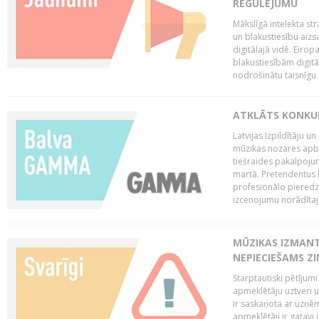
REGULĒJUMU
Mākslīgā intelekta str
un blakustiesību aizs
digitālajā vidē. Eirop
blakustiesībām digitāl
nodrošinātu taisnīgu
ATKLĀTS KONKU
Latvijas Izpildītāju 
mūzikas nozares apb
tiešraides pakalpoj
martā. Pretendentus l
profesionālo pieredzi
izcenojumu norādītaj
MŪZIKAS IZMAN
NEPIECIEŠAMS Z
Starptautiski pētījum
apmeklētāju uztveri 
ir saskaņota ar uzņēm
apmeklētāji ir gatavi 