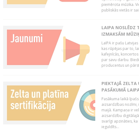
piemērota mūzika. Vi
publiskās vietās ir sais
LAIPA NOSLĒDZ 
IZMAKSĀM MŪZIĶ
LaIPA ir pašu Latvija
kas rūpējas par to, lai
kafejnīcās, koncertos
par savu darbu. Biedr
producentus un pārstā
PIEKTAJĀ ZELTA
PASĀKUMĀ LAIPA
Pasākuma laikā īpašs u
aizsardzības nozīmi,
maijā. Kampaņa ir vel
aizsardzību digitālajā
svarīgi apzināties, ka
ieguldīts...