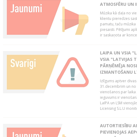
ATMOSFĒRU UN I
Mūzika kā daļa no vie
klientu pieredzes sas
pamatu, taču mūzika i
piesaisti. Pētījumi a
ir saskaņota ar koncept
LAIPA UN VSIA "L
VSIA "LATVIJAS T
PĀRŅĒMĒJA NOSL
IZMANTOŠANU 
Izlīgums aptver divas
31.decembrim un no 2
vienošanos par laika
ieguvums ir vienošan
LaIPA un LSM vienojā
Licensing S.L.U monito
AUTORTIESĪBU AI
PIEVIENOJAS AEP