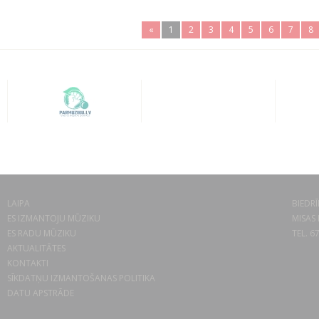
«
1
2
3
4
5
6
7
8
LAIPA
BIEDRĪ
ES IZMANTOJU MŪZIKU
MISAS 
ES RADU MŪZIKU
TEL. 6
AKTUALITĀTES
KONTAKTI
SĪKDATŅU IZMANTOŠANAS POLITIKA
DATU APSTRĀDE