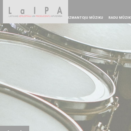
IZMANTOJU MŪZIKU
RADU MŪZIK