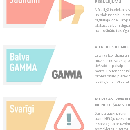
REGULĒJUMU
Mākslīgā intelekta str
un blakustiesību aizs
digitālajā vidē. Eirop
blakustiesībām digitāl
nodrošinātu taisnīgu
ATKLĀTS KONKU
Latvijas Izpildītāju 
mūzikas nozares apb
tiešraides pakalpoj
martā. Pretendentus l
profesionālo pieredzi
izcenojumu norādītaj
MŪZIKAS IZMAN
NEPIECIEŠAMS Z
Starptautiski pētījum
apmeklētāju uztveri 
ir saskaņota ar uzņēm
apmeklētāji ir gatavi 