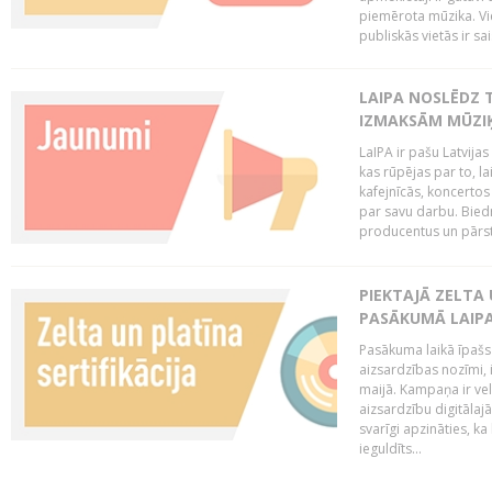
piemērota mūzika. Vi
publiskās vietās ir sais
LAIPA NOSLĒDZ 
IZMAKSĀM MŪZIĶ
LaIPA ir pašu Latvija
kas rūpējas par to, lai
kafejnīcās, koncertos
par savu darbu. Biedr
producentus un pārstā
PIEKTAJĀ ZELTA
PASĀKUMĀ LAIPA
Pasākuma laikā īpašs u
aizsardzības nozīmi,
maijā. Kampaņa ir vel
aizsardzību digitālajā
svarīgi apzināties, ka
ieguldīts...