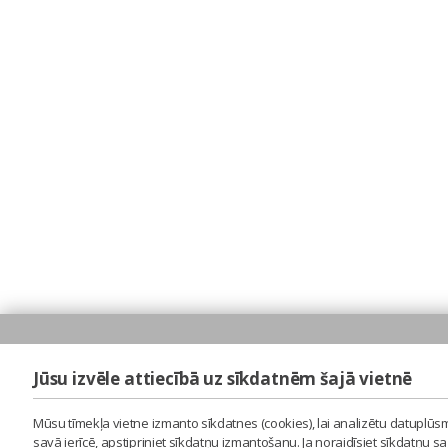
Jūsu izvēle attiecībā uz sīkdatnēm šajā vietnē
Mūsu tīmekļa vietne izmanto sīkdatnes (cookies), lai analizētu datuplūsm
savā ierīcē, apstipriniet sīkdatņu izmantošanu. Ja noraidīsiet sīkdatņu 