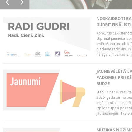
NOSKAIDROTI BA
GUDRI” FINĀLISTI
Konkurss tiek īstenots
stiprināt jauniešu izp
ievērošanu un atbildīgu
piedāvāt radošus un i
nelegālu mūzikas izm
JAUNIEVĒLĒTĀ LA
PADOMES PRIEKŠ
BUDZE
Stabili finanšu rezul
2026. gada pirmā pus
ieņēmumi sasnieguši 
izpildes. Īpaši pozitī
jau sasnieguši 173,8 
MŪZIKAS NOZĪME