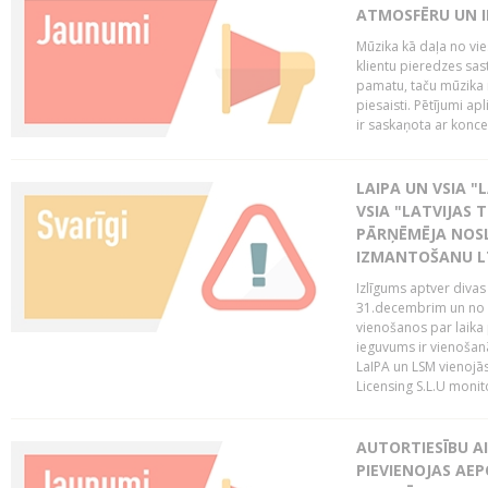
ATMOSFĒRU UN I
Mūzika kā daļa no vie
klientu pieredzes sas
pamatu, taču mūzika i
piesaisti. Pētījumi a
ir saskaņota ar koncept
LAIPA UN VSIA "L
VSIA "LATVIJAS T
PĀRŅĒMĒJA NOSL
IZMANTOŠANU 
Izlīgums aptver divas
31.decembrim un no 2
vienošanos par laika
ieguvums ir vienošan
LaIPA un LSM vienojā
Licensing S.L.U monito
AUTORTIESĪBU AI
PIEVIENOJAS AEP