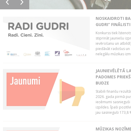
NOSKAIDROTI BA
GUDRI” FINĀLISTI
Konkurss tiek īstenots
stiprināt jauniešu izp
ievērošanu un atbildīgu
piedāvāt radošus un i
nelegālu mūzikas izm
JAUNIEVĒLĒTĀ LA
PADOMES PRIEKŠ
BUDZE
Stabili finanšu rezul
2026. gada pirmā pus
ieņēmumi sasnieguši 
izpildes. Īpaši pozitī
jau sasnieguši 173,8 
MŪZIKAS NOZĪME