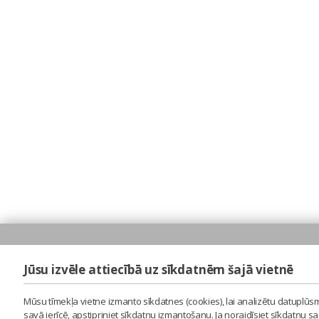
Jūsu izvēle attiecībā uz sīkdatnēm šajā vietnē
Mūsu tīmekļa vietne izmanto sīkdatnes (cookies), lai analizētu datuplūsm
savā ierīcē, apstipriniet sīkdatņu izmantošanu. Ja noraidīsiet sīkdatņu 