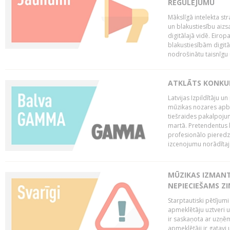
REGULĒJUMU
Mākslīgā intelekta str
un blakustiesību aizs
digitālajā vidē. Eirop
blakustiesībām digitāl
nodrošinātu taisnīgu
ATKLĀTS KONKU
Latvijas Izpildītāju 
mūzikas nozares apb
tiešraides pakalpoj
martā. Pretendentus l
profesionālo pieredzi
izcenojumu norādītaj
MŪZIKAS IZMAN
NEPIECIEŠAMS Z
Starptautiski pētījum
apmeklētāju uztveri 
ir saskaņota ar uzņēm
apmeklētāji ir gatavi 