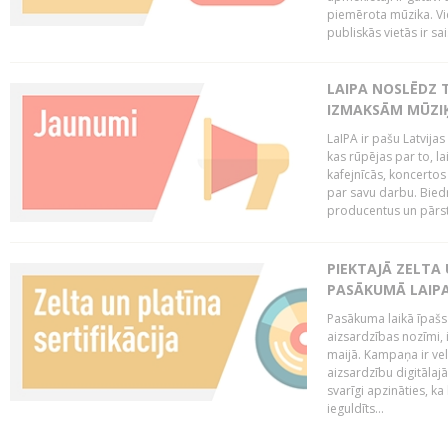
piemērota mūzika. Vi
publiskās vietās ir sais
LAIPA NOSLĒDZ 
IZMAKSĀM MŪZIĶ
LaIPA ir pašu Latvija
kas rūpējas par to, lai
kafejnīcās, koncertos
par savu darbu. Biedr
producentus un pārstā
PIEKTAJĀ ZELTA
PASĀKUMĀ LAIPA
Pasākuma laikā īpašs u
aizsardzības nozīmi,
maijā. Kampaņa ir vel
aizsardzību digitālajā
svarīgi apzināties, ka
ieguldīts...