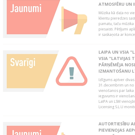
ATMOSFĒRU UN I
Mūzika kā daļa no vie
klientu pieredzes sas
pamatu, taču mūzika i
piesaisti. Pētījumi a
ir saskaņota ar koncept
LAIPA UN VSIA "L
VSIA "LATVIJAS T
PĀRŅĒMĒJA NOSL
IZMANTOŠANU 
Izlīgums aptver divas
31.decembrim un no 2
vienošanos par laika
ieguvums ir vienošan
LaIPA un LSM vienojā
Licensing S.L.U monito
AUTORTIESĪBU AI
PIEVIENOJAS AEP