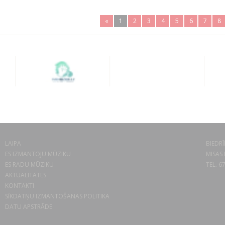
«
1
2
3
4
5
6
7
8
LAIPA
BIEDRĪ
ES IZMANTOJU MŪZIKU
MISAS 
ES RADU MŪZIKU
TEL. 6
AKTUALITĀTES
KONTAKTI
SĪKDATŅU IZMANTOŠANAS POLITIKA
DATU APSTRĀDE