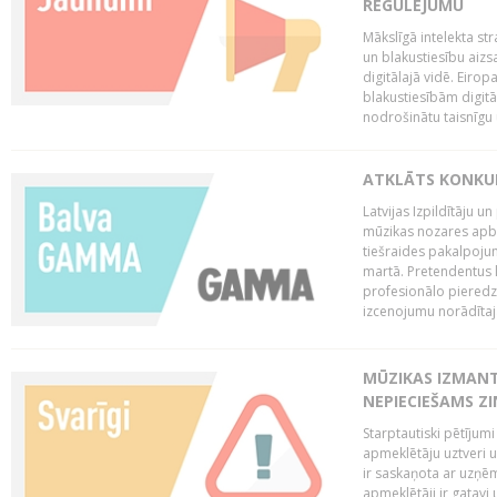
REGULĒJUMU
Mākslīgā intelekta str
un blakustiesību aizs
digitālajā vidē. Eirop
blakustiesībām digitāl
nodrošinātu taisnīgu
ATKLĀTS KONKU
Latvijas Izpildītāju 
mūzikas nozares apb
tiešraides pakalpoj
martā. Pretendentus l
profesionālo pieredzi
izcenojumu norādītaj
MŪZIKAS IZMAN
NEPIECIEŠAMS Z
Starptautiski pētījum
apmeklētāju uztveri 
ir saskaņota ar uzņēm
apmeklētāji ir gatavi 