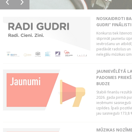
NOSKAIDROTI BA
GUDRI” FINĀLISTI
Konkurss tiek īstenots
stiprināt jauniešu izp
ievērošanu un atbildīgu
piedāvāt radošus un i
nelegālu mūzikas izm
JAUNIEVĒLĒTĀ LA
PADOMES PRIEKŠ
BUDZE
Stabili finanšu rezul
2026. gada pirmā pus
ieņēmumi sasnieguši 
izpildes. Īpaši pozitī
jau sasnieguši 173,8 
MŪZIKAS NOZĪME