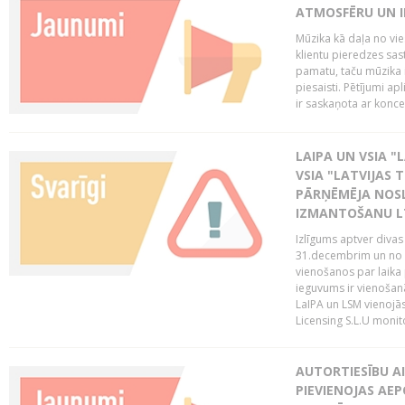
ATMOSFĒRU UN I
Mūzika kā daļa no vie
klientu pieredzes sas
pamatu, taču mūzika i
piesaisti. Pētījumi a
ir saskaņota ar koncept
LAIPA UN VSIA "L
VSIA "LATVIJAS T
PĀRŅĒMĒJA NOSL
IZMANTOŠANU 
Izlīgums aptver divas
31.decembrim un no 2
vienošanos par laika
ieguvums ir vienošan
LaIPA un LSM vienojā
Licensing S.L.U monito
AUTORTIESĪBU AI
PIEVIENOJAS AEP