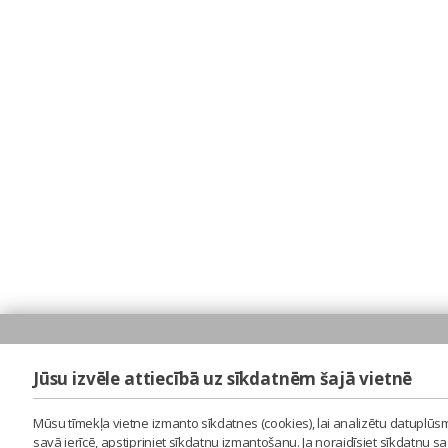
Jūsu izvēle attiecībā uz sīkdatnēm šajā vietnē
Mūsu tīmekļa vietne izmanto sīkdatnes (cookies), lai analizētu datuplūsm
savā ierīcē, apstipriniet sīkdatņu izmantošanu. Ja noraidīsiet sīkdatņu 