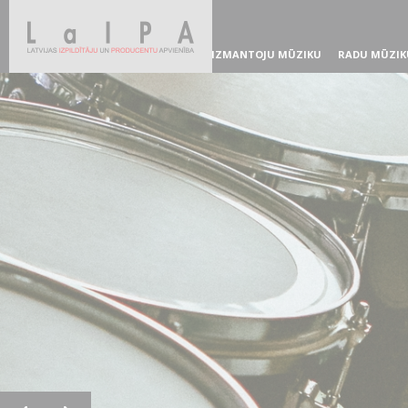
IZMANTOJU MŪZIKU
RADU MŪZIK