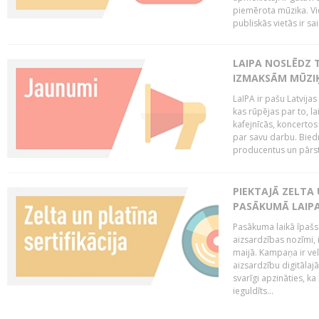
piemērota mūzika. Vi
publiskās vietās ir sais
LAIPA NOSLĒDZ 
IZMAKSĀM MŪZIĶ
LaIPA ir pašu Latvija
kas rūpējas par to, lai
kafejnīcās, koncertos
par savu darbu. Biedr
producentus un pārstā
PIEKTAJĀ ZELTA
PASĀKUMĀ LAIPA
Pasākuma laikā īpašs u
aizsardzības nozīmi,
maijā. Kampaņa ir vel
aizsardzību digitālajā
svarīgi apzināties, ka
ieguldīts...