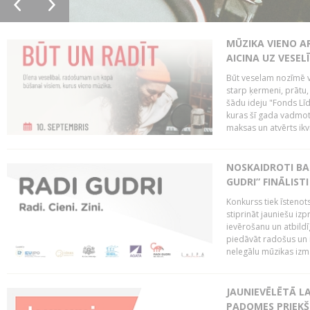
MŪZIKA VIENO A
AICINA UZ VESEL
Būt veselam nozīmē va
starp ķermeni, prātu
šādu ideju "Fonds Līd
kuras šī gada vadmotī
maksas un atvērts ikv
NOSKAIDROTI BA
GUDRI” FINĀLISTI
Konkurss tiek īstenots
stiprināt jauniešu izp
ievērošanu un atbildīgu
piedāvāt radošus un i
nelegālu mūzikas izm
JAUNIEVĒLĒTĀ LA
PADOMES PRIEKŠ