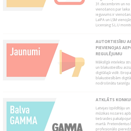
31.decembrim un no 2
vienošanos par laika
ieguvums ir vienošan
LaIPA un LSM vienojā
Licensing S.L.U monito
AUTORTIESĪBU AI
PIEVIENOJAS AEP
REGULĒJUMU
Mākslīgā intelekta str
un blakustiesību aizs
digitālajā vidē. Eirop
blakustiesībām digitāl
nodrošinātu taisnīgu
ATKLĀTS KONKU
Latvijas Izpildītāju 
mūzikas nozares apb
tiešraides pakalpoj
martā. Pretendentus l
profesionālo pieredzi