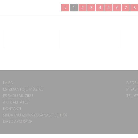
«
1
2
3
4
5
6
7
8
LAIPA
BIEDRĪ
ES IZMANTOJU MŪZIKU
MISAS 
ES RADU MŪZIKU
TEL. 6
AKTUALITĀTES
KONTAKTI
SĪKDATŅU IZMANTOŠANAS POLITIKA
DATU APSTRĀDE