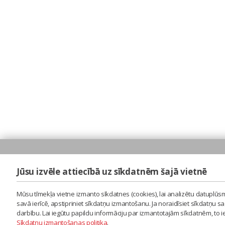
Jūsu izvēle attiecībā uz sīkdatnēm šajā vietnē
Mūsu tīmekļa vietne izmanto sīkdatnes (cookies), lai analizētu datuplūsm
savā ierīcē, apstipriniet sīkdatņu izmantošanu. Ja noraidīsiet sīkdatņu 
darbību. Lai iegūtu papildu informāciju par izmantotajām sīkdatnēm, to 
Sīkdatņu izmantošanas politika
.