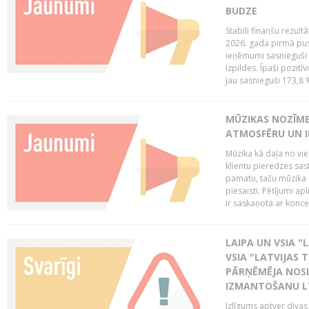
BUDZE
Stabili finanšu rezul
2026. gada pirmā pus
ieņēmumi sasnieguši 
izpildes. Īpaši pozitī
jau sasnieguši 173,8 
MŪZIKAS NOZĪME
ATMOSFĒRU UN I
Mūzika kā daļa no vie
klientu pieredzes sas
pamatu, taču mūzika i
piesaisti. Pētījumi a
ir saskaņota ar koncept
LAIPA UN VSIA "L
VSIA "LATVIJAS T
PĀRŅĒMĒJA NOSL
IZMANTOŠANU 
Izlīgums aptver divas