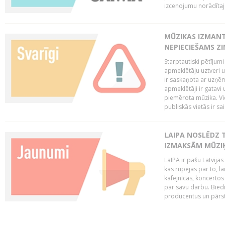
izcenojumu norādītaj
MŪZIKAS IZMAN
NEPIECIEŠAMS Z
Starptautiski pētījum
apmeklētāju uztveri 
ir saskaņota ar uzņēm
apmeklētāji ir gatavi 
piemērota mūzika. Vi
publiskās vietās ir sais
LAIPA NOSLĒDZ 
IZMAKSĀM MŪZIĶ
LaIPA ir pašu Latvija
kas rūpējas par to, lai
kafejnīcās, koncertos
par savu darbu. Biedr
producentus un pārstā