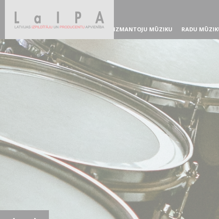
IZMANTOJU MŪZIKU
RADU MŪZIK