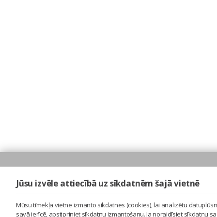
Jūsu izvēle attiecībā uz sīkdatnēm šajā vietnē
Mūsu tīmekļa vietne izmanto sīkdatnes (cookies), lai analizētu datuplūsm
savā ierīcē, apstipriniet sīkdatņu izmantošanu. Ja noraidīsiet sīkdatņu 