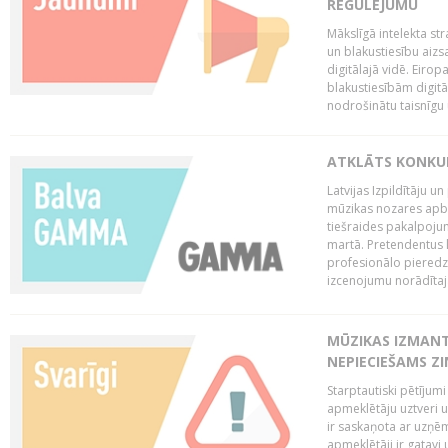
REGULĒJUMU
Mākslīgā intelekta str
un blakustiesību aizs
digitālajā vidē. Eirop
blakustiesībām digitāl
nodrošinātu taisnīgu
ATKLĀTS KONKU
Latvijas Izpildītāju 
mūzikas nozares apb
tiešraides pakalpoj
martā. Pretendentus l
profesionālo pieredzi
izcenojumu norādītaj
MŪZIKAS IZMAN
NEPIECIEŠAMS Z
Starptautiski pētījum
apmeklētāju uztveri 
ir saskaņota ar uzņēm
apmeklētāji ir gatavi 