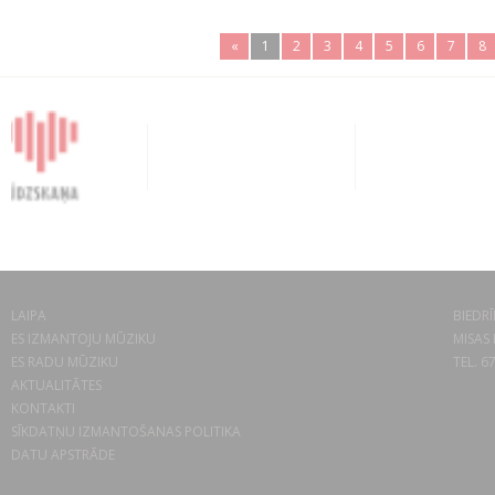
«
1
2
3
4
5
6
7
8
LAIPA
BIEDRĪ
ES IZMANTOJU MŪZIKU
MISAS 
ES RADU MŪZIKU
TEL. 6
AKTUALITĀTES
KONTAKTI
SĪKDATŅU IZMANTOŠANAS POLITIKA
DATU APSTRĀDE