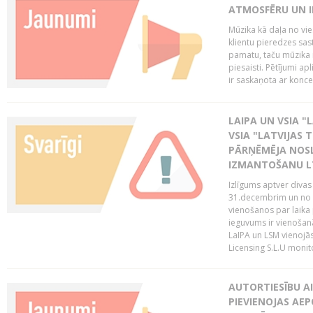
ATMOSFĒRU UN I
Mūzika kā daļa no vie
klientu pieredzes sas
pamatu, taču mūzika i
piesaisti. Pētījumi a
ir saskaņota ar koncept
LAIPA UN VSIA "L
VSIA "LATVIJAS T
PĀRŅĒMĒJA NOSL
IZMANTOŠANU 
Izlīgums aptver divas
31.decembrim un no 2
vienošanos par laika
ieguvums ir vienošan
LaIPA un LSM vienojā
Licensing S.L.U monito
AUTORTIESĪBU AI
PIEVIENOJAS AEP