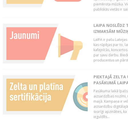
piemērota mūzika. Vi
publiskās vietās ir sais
LAIPA NOSLĒDZ 
IZMAKSĀM MŪZIĶ
LaIPA ir pašu Latvija
kas rūpējas par to, lai
kafejnīcās, koncertos
par savu darbu. Biedr
producentus un pārstā
PIEKTAJĀ ZELTA
PASĀKUMĀ LAIPA
Pasākuma laikā īpašs u
aizsardzības nozīmi,
maijā. Kampaņa ir vel
aizsardzību digitālajā
svarīgi apzināties, ka
ieguldīts...