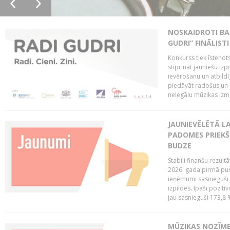
NOSKAIDROTI BA
GUDRI” FINĀLISTI
Konkurss tiek īstenots
stiprināt jauniešu izp
ievērošanu un atbildīgu
piedāvāt radošus un i
nelegālu mūzikas izm
JAUNIEVĒLĒTĀ LA
PADOMES PRIEKŠ
BUDZE
Stabili finanšu rezul
2026. gada pirmā pus
ieņēmumi sasnieguši 
izpildes. Īpaši pozitī
jau sasnieguši 173,8 
MŪZIKAS NOZĪME