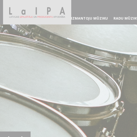
IZMANTOJU MŪZIKU
RADU MŪZIK