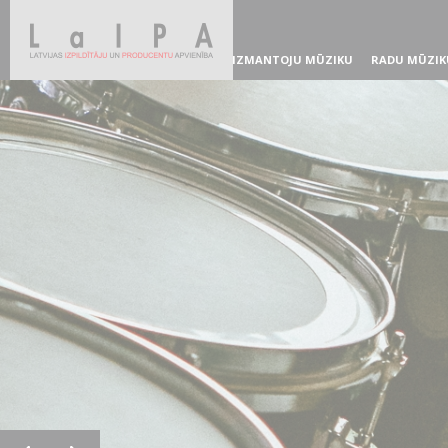
IZMANTOJU MŪZIKU
RADU MŪZIK