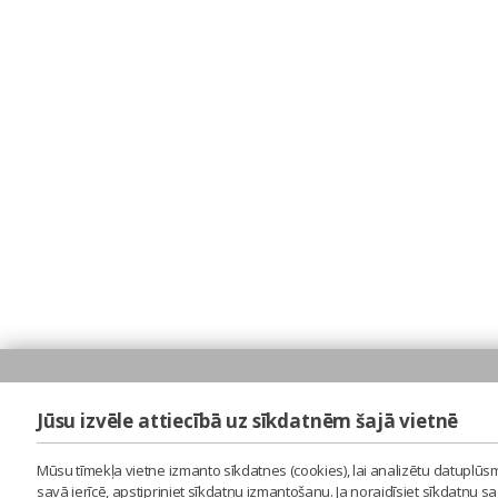
Jūsu izvēle attiecībā uz sīkdatnēm šajā vietnē
Mūsu tīmekļa vietne izmanto sīkdatnes (cookies), lai analizētu datuplūsm
savā ierīcē, apstipriniet sīkdatņu izmantošanu. Ja noraidīsiet sīkdatņu 