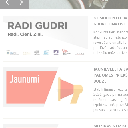
NOSKAIDROTI BA
GUDRI” FINĀLISTI
Konkurss tiek īstenots
stiprināt jauniešu izp
ievērošanu un atbildīgu
piedāvāt radošus un i
nelegālu mūzikas izm
JAUNIEVĒLĒTĀ LA
PADOMES PRIEKŠ
BUDZE
Stabili finanšu rezul
2026. gada pirmā pus
ieņēmumi sasnieguši 
izpildes. Īpaši pozitī
jau sasnieguši 173,8 
MŪZIKAS NOZĪME