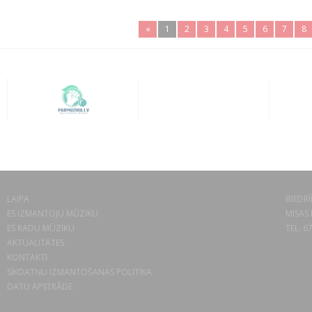
«
1
2
3
4
5
6
7
8
LAIPA
BIEDRĪ
ES IZMANTOJU MŪZIKU
MISAS 
ES RADU MŪZIKU
TEL. 6
AKTUALITĀTES
KONTAKTI
SĪKDATŅU IZMANTOŠANAS POLITIKA
DATU APSTRĀDE