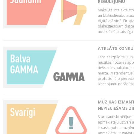
REGULĒJUMU
Mākslīgā intelekta str
un blakustiesību aizs
digitālajā vidē. Eirop
blakustiesībām digitāl
nodrošinātu taisnīgu
ATKLĀTS KONKU
Latvijas Izpildītāju 
mūzikas nozares apb
tiešraides pakalpoj
martā. Pretendentus l
profesionālo pieredzi
izcenojumu norādītaj
MŪZIKAS IZMAN
NEPIECIEŠAMS Z
Starptautiski pētījum
apmeklētāju uztveri 
ir saskaņota ar uzņēm
apmeklētāji ir gatavi 