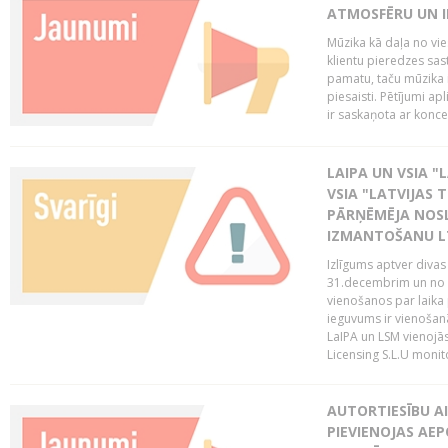
ATMOSFĒRU UN I
Mūzika kā daļa no vie
klientu pieredzes sas
pamatu, taču mūzika i
piesaisti. Pētījumi a
ir saskaņota ar koncept
LAIPA UN VSIA "L
VSIA "LATVIJAS T
PĀRŅĒMĒJA NOSL
IZMANTOŠANU 
Izlīgums aptver divas
31.decembrim un no 2
vienošanos par laika
ieguvums ir vienošan
LaIPA un LSM vienojā
Licensing S.L.U monito
AUTORTIESĪBU AI
PIEVIENOJAS AEP