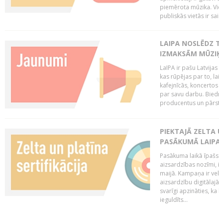
piemērota mūzika. Vi
publiskās vietās ir sais
LAIPA NOSLĒDZ 
IZMAKSĀM MŪZIĶ
LaIPA ir pašu Latvija
kas rūpējas par to, lai
kafejnīcās, koncertos
par savu darbu. Biedr
producentus un pārstā
PIEKTAJĀ ZELTA
PASĀKUMĀ LAIPA
Pasākuma laikā īpašs u
aizsardzības nozīmi,
maijā. Kampaņa ir vel
aizsardzību digitālajā
svarīgi apzināties, ka
ieguldīts...