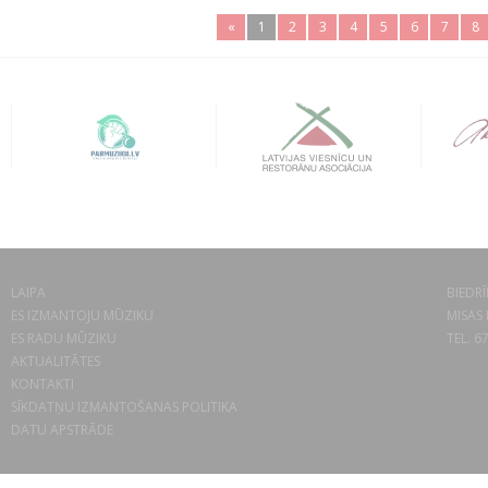
«
1
2
3
4
5
6
7
8
LAIPA
BIEDRĪ
ES IZMANTOJU MŪZIKU
MISAS 
ES RADU MŪZIKU
TEL. 6
AKTUALITĀTES
KONTAKTI
SĪKDATŅU IZMANTOŠANAS POLITIKA
DATU APSTRĀDE