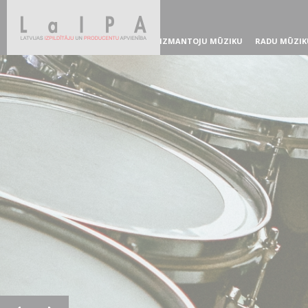
IZMANTOJU MŪZIKU
RADU MŪZIK