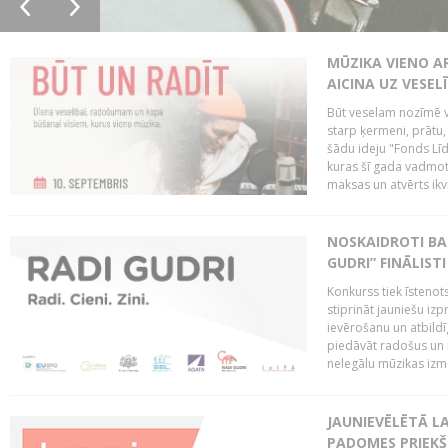
MŪZIKA VIENO A
AICINA UZ VESEL
Būt veselam nozīmē va
starp ķermeni, prātu
šādu ideju "Fonds Līd
kuras šī gada vadmotī
maksas un atvērts ikv
NOSKAIDROTI BA
GUDRI” FINĀLISTI
Konkurss tiek īstenots
stiprināt jauniešu izp
ievērošanu un atbildīgu
piedāvāt radošus un i
nelegālu mūzikas izm
JAUNIEVĒLĒTĀ LA
PADOMES PRIEKŠ