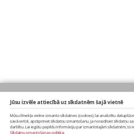
Jūsu izvēle attiecībā uz sīkdatnēm šajā vietnē
Mūsu tīmekļa vietne izmanto sīkdatnes (cookies), lai analizētu datuplūsm
savā ierīcē, apstipriniet sīkdatņu izmantošanu. Ja noraidīsiet sīkdatņu 
darbību. Lai iegūtu papildu informāciju par izmantotajām sīkdatnēm, to 
Sīkdatņu izmantošanas politika
.