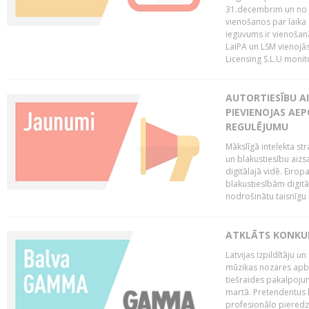
31.decembrim un no 2
vienošanos par laika
ieguvums ir vienošan
LaIPA un LSM vienojā
Licensing S.L.U monito
AUTORTIESĪBU AI
PIEVIENOJAS AEP
REGULĒJUMU
Mākslīgā intelekta str
un blakustiesību aizs
digitālajā vidē. Eirop
blakustiesībām digitāl
nodrošinātu taisnīgu
ATKLĀTS KONKU
Latvijas Izpildītāju 
mūzikas nozares apb
tiešraides pakalpoj
martā. Pretendentus l
profesionālo pieredzi