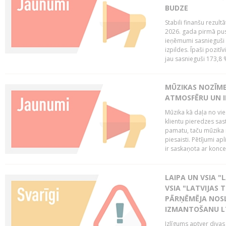
BUDZE
Stabili finanšu rezul
2026. gada pirmā pus
ieņēmumi sasnieguši 
izpildes. Īpaši pozitī
jau sasnieguši 173,8 
MŪZIKAS NOZĪME
ATMOSFĒRU UN I
Mūzika kā daļa no vie
klientu pieredzes sas
pamatu, taču mūzika i
piesaisti. Pētījumi a
ir saskaņota ar koncept
LAIPA UN VSIA "L
VSIA "LATVIJAS T
PĀRŅĒMĒJA NOSL
IZMANTOŠANU 
Izlīgums aptver divas