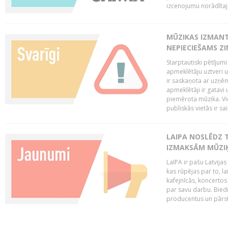
izcenojumu norādītaj
MŪZIKAS IZMAN
NEPIECIEŠAMS Z
Starptautiski pētījum
apmeklētāju uztveri 
ir saskaņota ar uzņēm
apmeklētāji ir gatavi 
piemērota mūzika. Vi
publiskās vietās ir sais
LAIPA NOSLĒDZ 
IZMAKSĀM MŪZIĶ
LaIPA ir pašu Latvija
kas rūpējas par to, lai
kafejnīcās, koncertos
par savu darbu. Biedr
producentus un pārstā