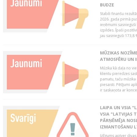
BUDZE
Stabili finanšu rezul
2026. gada pirmā pus
ieņēmumi sasnieguši 
izpildes. Īpaši pozitī
jau sasnieguši 173,8 
MŪZIKAS NOZĪME
ATMOSFĒRU UN I
Mūzika kā daļa no vie
klientu pieredzes sas
pamatu, taču mūzika i
piesaisti. Pētījumi a
ir saskaņota ar koncept
LAIPA UN VSIA "L
VSIA "LATVIJAS T
PĀRŅĒMĒJA NOSL
IZMANTOŠANU 
Izlīgums aptver divas