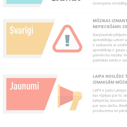
izcenojumu norādītaj
MŪZIKAS IZMAN
NEPIECIEŠAMS Z
Starptautiski pētījum
apmeklētāju uztveri 
ir saskaņota ar uzņēm
apmeklētāji ir gatavi 
piemērota mūzika. Vi
publiskās vietās ir sais
LAIPA NOSLĒDZ 
IZMAKSĀM MŪZIĶ
LaIPA ir pašu Latvija
kas rūpējas par to, lai
kafejnīcās, koncertos
par savu darbu. Biedr
producentus un pārstā