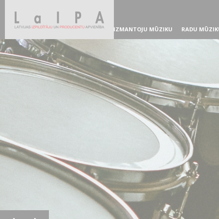
IZMANTOJU MŪZIKU
RADU MŪZIK