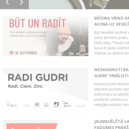
MŪZIKA VIENO A
AICINA UZ VESEL
Būt veselam nozīmē va
starp ķermeni, prātu
šādu ideju "Fonds Līd
kuras šī gada vadmotī
maksas un atvērts ikv
NOSKAIDROTI BA
GUDRI” FINĀLISTI
Konkurss tiek īstenots
stiprināt jauniešu izp
ievērošanu un atbildīgu
piedāvāt radošus un i
nelegālu mūzikas izm
JAUNIEVĒLĒTĀ LA
PADOMES PRIEKŠ