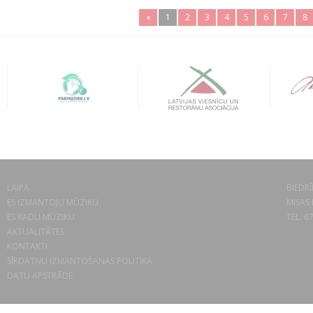
«
1
2
3
4
5
6
7
8
LAIPA
BIEDRĪ
ES IZMANTOJU MŪZIKU
MISAS 
ES RADU MŪZIKU
TEL. 6
AKTUALITĀTES
KONTAKTI
SĪKDATŅU IZMANTOŠANAS POLITIKA
DATU APSTRĀDE