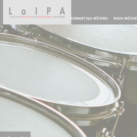
IZMANTOJU MŪZIKU
RADU MŪZIK