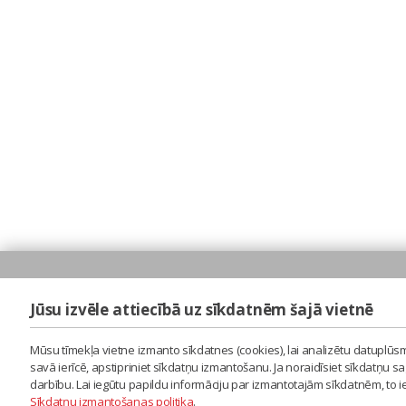
Jūsu izvēle attiecībā uz sīkdatnēm šajā vietnē
Mūsu tīmekļa vietne izmanto sīkdatnes (cookies), lai analizētu datuplūsm
savā ierīcē, apstipriniet sīkdatņu izmantošanu. Ja noraidīsiet sīkdatņu 
darbību. Lai iegūtu papildu informāciju par izmantotajām sīkdatnēm, to 
Sīkdatņu izmantošanas politika
.