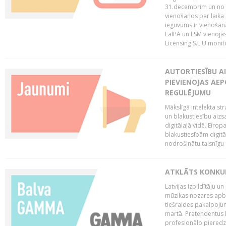
31.decembrim un no 2
vienošanos par laika
ieguvums ir vienošan
LaIPA un LSM vienojā
Licensing S.L.U monito
AUTORTIESĪBU AI
PIEVIENOJAS AEP
REGULĒJUMU
Mākslīgā intelekta str
un blakustiesību aizs
digitālajā vidē. Eirop
blakustiesībām digitāl
nodrošinātu taisnīgu
ATKLĀTS KONKU
Latvijas Izpildītāju 
mūzikas nozares apb
tiešraides pakalpoj
martā. Pretendentus l
profesionālo pieredzi