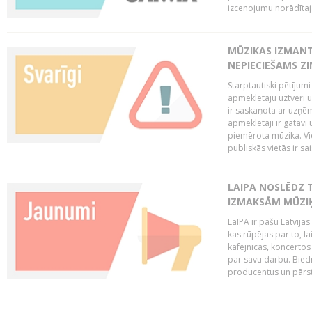
izcenojumu norādītaj
MŪZIKAS IZMAN
NEPIECIEŠAMS Z
Starptautiski pētījum
apmeklētāju uztveri 
ir saskaņota ar uzņēm
apmeklētāji ir gatavi 
piemērota mūzika. Vi
publiskās vietās ir sais
LAIPA NOSLĒDZ 
IZMAKSĀM MŪZIĶ
LaIPA ir pašu Latvija
kas rūpējas par to, lai
kafejnīcās, koncertos
par savu darbu. Biedr
producentus un pārstā