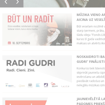
MŪZIKA VIENO A
AICINA UZ VESEL
Būt veselam nozīmē va
starp ķermeni, prātu
šādu ideju "Fonds Līd
kuras šī gada vadmotī
maksas un atvērts ikv
NOSKAIDROTI BA
GUDRI” FINĀLISTI
Konkurss tiek īstenots
stiprināt jauniešu izp
ievērošanu un atbildīgu
piedāvāt radošus un i
nelegālu mūzikas izm
JAUNIEVĒLĒTĀ LA
PADOMES PRIEKŠ