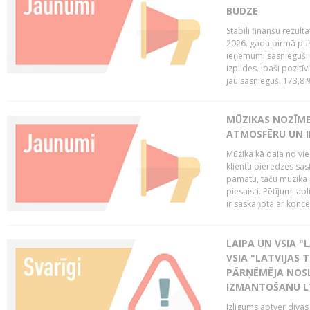
BUDZE
Stabili finanšu rezul
2026. gada pirmā pus
ieņēmumi sasnieguši 
izpildes. Īpaši pozitī
jau sasnieguši 173,8 
MŪZIKAS NOZĪME
ATMOSFĒRU UN I
Mūzika kā daļa no vie
klientu pieredzes sas
pamatu, taču mūzika i
piesaisti. Pētījumi a
ir saskaņota ar koncept
LAIPA UN VSIA "L
VSIA "LATVIJAS T
PĀRŅĒMĒJA NOSL
IZMANTOŠANU 
Izlīgums aptver divas