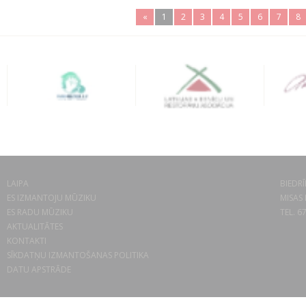
«
1
2
3
4
5
6
7
8
LAIPA
BIEDRĪ
ES IZMANTOJU MŪZIKU
MISAS 
ES RADU MŪZIKU
TEL. 6
AKTUALITĀTES
KONTAKTI
SĪKDATŅU IZMANTOŠANAS POLITIKA
DATU APSTRĀDE