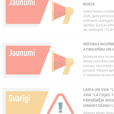
BUDZE
Stabili finanšu rezul
2026. gada pirmā pus
ieņēmumi sasnieguši 
izpildes. Īpaši pozitī
jau sasnieguši 173,8 
MŪZIKAS NOZĪME
ATMOSFĒRU UN I
Mūzika kā daļa no vie
klientu pieredzes sas
pamatu, taču mūzika i
piesaisti. Pētījumi a
ir saskaņota ar koncept
LAIPA UN VSIA "L
VSIA "LATVIJAS T
PĀRŅĒMĒJA NOSL
IZMANTOŠANU 
Izlīgums aptver divas