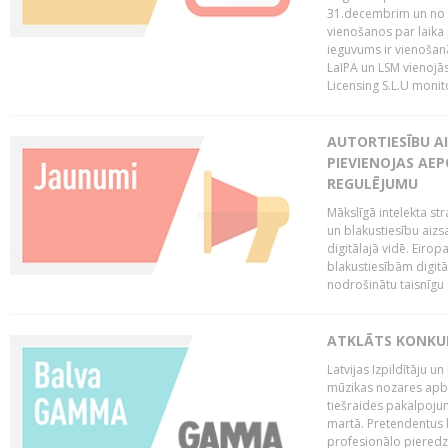
31.decembrim un no 2
vienošanos par laika
ieguvums ir vienošan
LaIPA un LSM vienojā
Licensing S.L.U monito
AUTORTIESĪBU AI
PIEVIENOJAS AEP
REGULĒJUMU
Mākslīgā intelekta str
un blakustiesību aizs
digitālajā vidē. Eirop
blakustiesībām digitāl
nodrošinātu taisnīgu
ATKLĀTS KONKU
Latvijas Izpildītāju 
mūzikas nozares apb
tiešraides pakalpoj
martā. Pretendentus l
profesionālo pieredzi