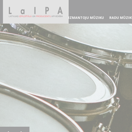
IZMANTOJU MŪZIKU
RADU MŪZIK