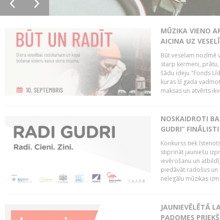
MŪZIKA VIENO A
AICINA UZ VESEL
Būt veselam nozīmē va
starp ķermeni, prātu
šādu ideju "Fonds Līd
kuras šī gada vadmotī
maksas un atvērts ikv
NOSKAIDROTI BA
GUDRI” FINĀLISTI
Konkurss tiek īstenots
stiprināt jauniešu izp
ievērošanu un atbildīgu
piedāvāt radošus un i
nelegālu mūzikas izm
JAUNIEVĒLĒTĀ LA
PADOMES PRIEKŠ