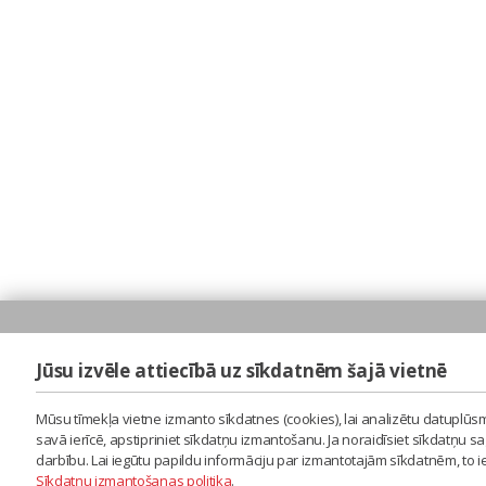
Jūsu izvēle attiecībā uz sīkdatnēm šajā vietnē
Mūsu tīmekļa vietne izmanto sīkdatnes (cookies), lai analizētu datuplūsm
savā ierīcē, apstipriniet sīkdatņu izmantošanu. Ja noraidīsiet sīkdatņu 
darbību. Lai iegūtu papildu informāciju par izmantotajām sīkdatnēm, to 
Sīkdatņu izmantošanas politika
.