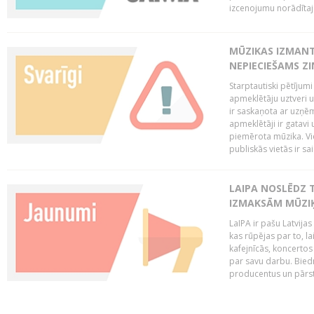
izcenojumu norādītaj
MŪZIKAS IZMAN
NEPIECIEŠAMS Z
Starptautiski pētījum
apmeklētāju uztveri 
ir saskaņota ar uzņēm
apmeklētāji ir gatavi 
piemērota mūzika. Vi
publiskās vietās ir sais
LAIPA NOSLĒDZ 
IZMAKSĀM MŪZIĶ
LaIPA ir pašu Latvija
kas rūpējas par to, lai
kafejnīcās, koncertos
par savu darbu. Biedr
producentus un pārstā