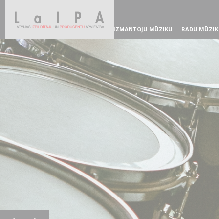
IZMANTOJU MŪZIKU
RADU MŪZIK