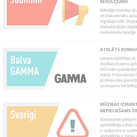
REGULĒJUMU
Mākslīgā intelekta str
un blakustiesību aizs
digitālajā vidē. Eirop
blakustiesībām digitāl
nodrošinātu taisnīgu
ATKLĀTS KONKU
Latvijas Izpildītāju 
mūzikas nozares apb
tiešraides pakalpoj
martā. Pretendentus l
profesionālo pieredzi
izcenojumu norādītaj
MŪZIKAS IZMAN
NEPIECIEŠAMS Z
Starptautiski pētījum
apmeklētāju uztveri 
ir saskaņota ar uzņēm
apmeklētāji ir gatavi 