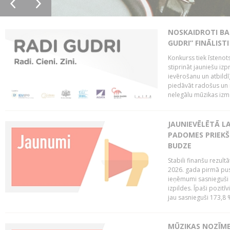
NOSKAIDROTI BA
GUDRI” FINĀLISTI
Konkurss tiek īstenots
stiprināt jauniešu izp
ievērošanu un atbildīgu
piedāvāt radošus un i
nelegālu mūzikas izm
JAUNIEVĒLĒTĀ LA
PADOMES PRIEKŠ
BUDZE
Stabili finanšu rezul
2026. gada pirmā pus
ieņēmumi sasnieguši 
izpildes. Īpaši pozitī
jau sasnieguši 173,8 
MŪZIKAS NOZĪME