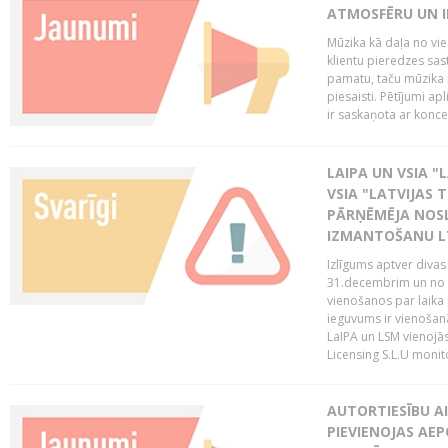
ATMOSFĒRU UN I
Mūzika kā daļa no vie
klientu pieredzes sas
pamatu, taču mūzika i
piesaisti. Pētījumi a
ir saskaņota ar koncept
LAIPA UN VSIA "L
VSIA "LATVIJAS T
PĀRŅĒMĒJA NOSL
IZMANTOŠANU 
Izlīgums aptver divas
31.decembrim un no 2
vienošanos par laika
ieguvums ir vienošan
LaIPA un LSM vienojā
Licensing S.L.U monito
AUTORTIESĪBU AI
PIEVIENOJAS AEP