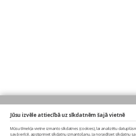
Jūsu izvēle attiecībā uz sīkdatnēm šajā vietnē
Mūsu tīmekļa vietne izmanto sīkdatnes (cookies), lai analizētu datuplūsm
savā ierīcē, apstipriniet sīkdatņu izmantošanu. Ja noraidīsiet sīkdatņu 