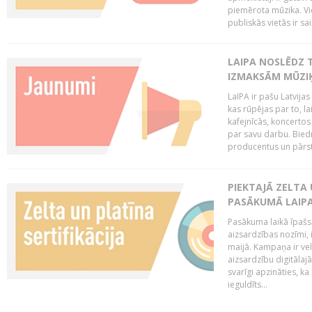
piemērota mūzika. Vi
publiskās vietās ir sais
LAIPA NOSLĒDZ 
IZMAKSĀM MŪZIĶ
LaIPA ir pašu Latvija
kas rūpējas par to, lai
kafejnīcās, koncertos
par savu darbu. Biedr
producentus un pārstā
PIEKTAJĀ ZELTA
PASĀKUMĀ LAIPA
Pasākuma laikā īpašs u
aizsardzības nozīmi,
maijā. Kampaņa ir vel
aizsardzību digitālajā
svarīgi apzināties, ka
ieguldīts...