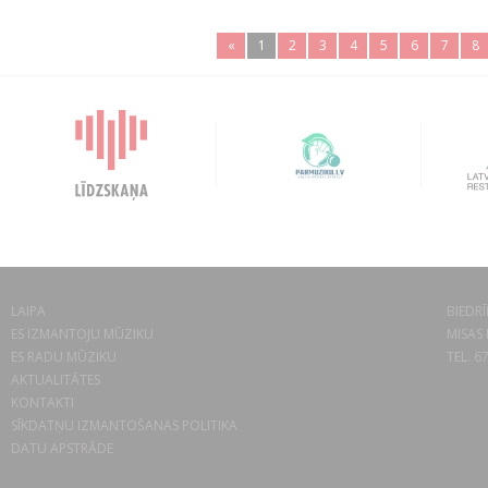
«
1
2
3
4
5
6
7
8
LAIPA
BIEDRĪ
ES IZMANTOJU MŪZIKU
MISAS 
ES RADU MŪZIKU
TEL. 6
AKTUALITĀTES
KONTAKTI
SĪKDATŅU IZMANTOŠANAS POLITIKA
DATU APSTRĀDE