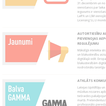
31.decembrim un no 2
vienošanos par laika
ieguvums ir vienošan
LaIPA un LSM vienojā
Licensing S.L.U monito
AUTORTIESĪBU AI
PIEVIENOJAS AEP
REGULĒJUMU
Mākslīgā intelekta str
un blakustiesību aizs
digitālajā vidē. Eirop
blakustiesībām digitāl
nodrošinātu taisnīgu
ATKLĀTS KONKU
Latvijas Izpildītāju 
mūzikas nozares apb
tiešraides pakalpoj
martā. Pretendentus l
profesionālo pieredzi