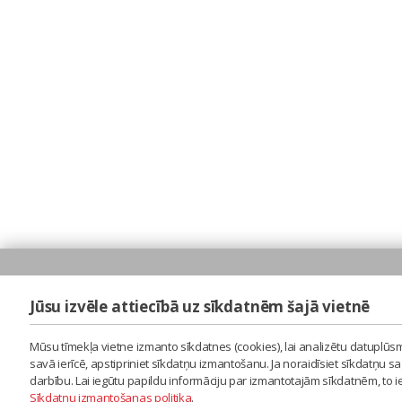
Jūsu izvēle attiecībā uz sīkdatnēm šajā vietnē
Mūsu tīmekļa vietne izmanto sīkdatnes (cookies), lai analizētu datuplūsm
savā ierīcē, apstipriniet sīkdatņu izmantošanu. Ja noraidīsiet sīkdatņu 
darbību. Lai iegūtu papildu informāciju par izmantotajām sīkdatnēm, to 
Sīkdatņu izmantošanas politika
.