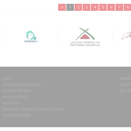
«
1
2
3
4
5
6
7
8
LAIPA
BIEDRĪ
ES IZMANTOJU MŪZIKU
MISAS 
ES RADU MŪZIKU
TEL. 6
AKTUALITĀTES
KONTAKTI
SĪKDATŅU IZMANTOŠANAS POLITIKA
DATU APSTRĀDE