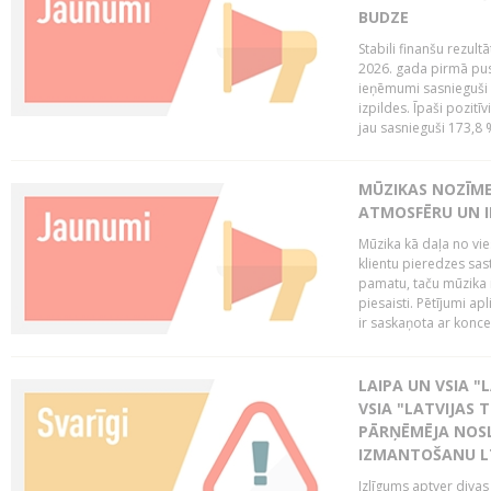
BUDZE
Stabili finanšu rezul
2026. gada pirmā pus
ieņēmumi sasnieguši 
izpildes. Īpaši pozitī
jau sasnieguši 173,8 
MŪZIKAS NOZĪME
ATMOSFĒRU UN I
Mūzika kā daļa no vie
klientu pieredzes sas
pamatu, taču mūzika i
piesaisti. Pētījumi a
ir saskaņota ar koncept
LAIPA UN VSIA "L
VSIA "LATVIJAS T
PĀRŅĒMĒJA NOSL
IZMANTOŠANU 
Izlīgums aptver divas