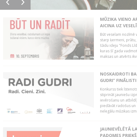
MŪZIKA VIENO A
AICINA UZ VESEL
Būt veselam nozīmē va
starp ķermeni, prātu
šādu ideju "Fonds Līd
kuras šī gada vadmotī
maksas un atvērts ikv
NOSKAIDROTI BA
GUDRI” FINĀLISTI
Konkurss tiek īstenots
stiprināt jauniešu izp
ievērošanu un atbildīgu
piedāvāt radošus un i
nelegālu mūzikas izm
JAUNIEVĒLĒTĀ LA
PADOMES PRIEKŠ