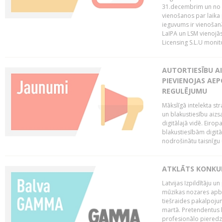
31.decembrim un no 2
vienošanos par laika
ieguvums ir vienošan
LaIPA un LSM vienojā
Licensing S.L.U monito
AUTORTIESĪBU AI
PIEVIENOJAS AEP
REGULĒJUMU
Mākslīgā intelekta str
un blakustiesību aizs
digitālajā vidē. Eirop
blakustiesībām digitāl
nodrošinātu taisnīgu
ATKLĀTS KONKU
Latvijas Izpildītāju 
mūzikas nozares apb
tiešraides pakalpoj
martā. Pretendentus l
profesionālo pieredzi