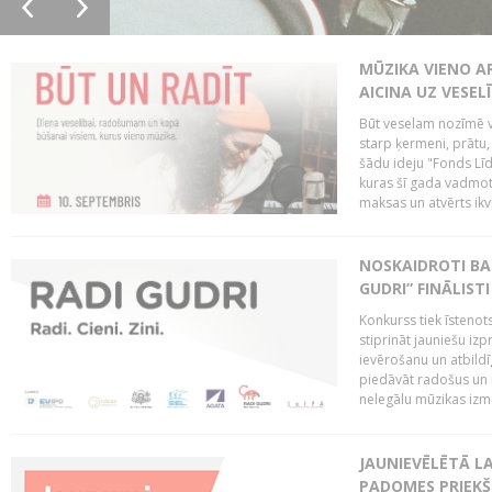
MŪZIKA VIENO A
AICINA UZ VESEL
Būt veselam nozīmē va
starp ķermeni, prātu
šādu ideju "Fonds Līd
kuras šī gada vadmotī
maksas un atvērts ikv
NOSKAIDROTI BA
GUDRI” FINĀLISTI
Konkurss tiek īstenots
stiprināt jauniešu izp
ievērošanu un atbildīgu
piedāvāt radošus un i
nelegālu mūzikas izm
JAUNIEVĒLĒTĀ LA
PADOMES PRIEKŠ