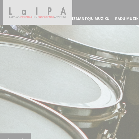
IZMANTOJU MŪZIKU
RADU MŪZIK