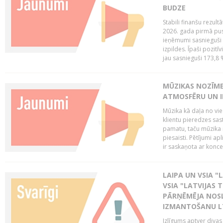
BUDZE
Stabili finanšu rezul
2026. gada pirmā pus
ieņēmumi sasnieguši 
izpildes. Īpaši pozitī
jau sasnieguši 173,8 
MŪZIKAS NOZĪME
ATMOSFĒRU UN I
Mūzika kā daļa no vie
klientu pieredzes sas
pamatu, taču mūzika i
piesaisti. Pētījumi a
ir saskaņota ar koncept
LAIPA UN VSIA "L
VSIA "LATVIJAS T
PĀRŅĒMĒJA NOSL
IZMANTOŠANU 
Izlīgums aptver divas