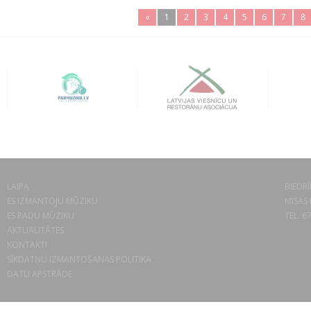
«
1
2
3
4
5
6
7
8
LAIPA
BIEDRĪ
ES IZMANTOJU MŪZIKU
MISAS 
ES RADU MŪZIKU
TEL. 6
AKTUALITĀTES
KONTAKTI
SĪKDATŅU IZMANTOŠANAS POLITIKA
DATU APSTRĀDE