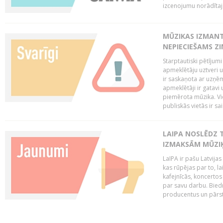
izcenojumu norādītaj
MŪZIKAS IZMAN
NEPIECIEŠAMS Z
Starptautiski pētījum
apmeklētāju uztveri 
ir saskaņota ar uzņēm
apmeklētāji ir gatavi 
piemērota mūzika. Vi
publiskās vietās ir sais
LAIPA NOSLĒDZ 
IZMAKSĀM MŪZIĶ
LaIPA ir pašu Latvija
kas rūpējas par to, lai
kafejnīcās, koncertos
par savu darbu. Biedr
producentus un pārstā