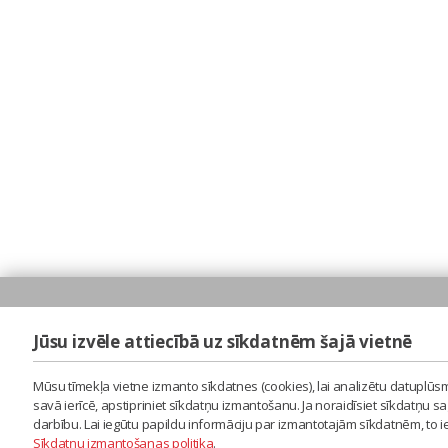
Jūsu izvēle attiecībā uz sīkdatnēm šajā vietnē
Mūsu tīmekļa vietne izmanto sīkdatnes (cookies), lai analizētu datuplūsm
savā ierīcē, apstipriniet sīkdatņu izmantošanu. Ja noraidīsiet sīkdatņu 
darbību. Lai iegūtu papildu informāciju par izmantotajām sīkdatnēm, to 
Sīkdatņu izmantošanas politika
.