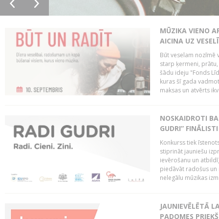
MŪZIKA VIENO A
AICINA UZ VESEL
Būt veselam nozīmē va
starp ķermeni, prātu
šādu ideju "Fonds Līd
kuras šī gada vadmotī
maksas un atvērts ikv
NOSKAIDROTI BA
GUDRI” FINĀLISTI
Konkurss tiek īstenots
stiprināt jauniešu izp
ievērošanu un atbildīgu
piedāvāt radošus un i
nelegālu mūzikas izm
JAUNIEVĒLĒTĀ LA
PADOMES PRIEKŠ