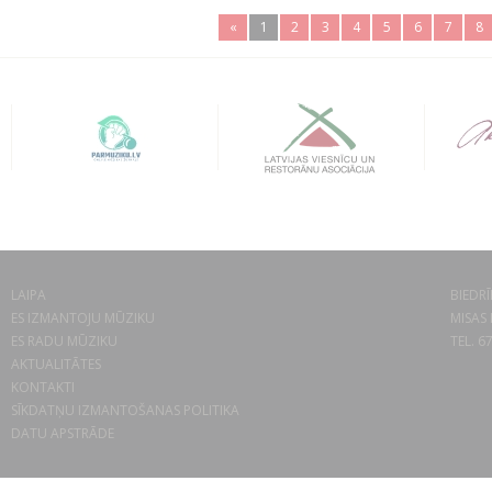
«
1
2
3
4
5
6
7
8
LAIPA
BIEDRĪ
ES IZMANTOJU MŪZIKU
MISAS 
ES RADU MŪZIKU
TEL. 6
AKTUALITĀTES
KONTAKTI
SĪKDATŅU IZMANTOŠANAS POLITIKA
DATU APSTRĀDE