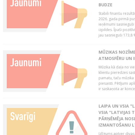
BUDZE
Stabili finanšu rezul
2026. gada pirmā pus
ieņēmumi sasnieguši 
izpildes. Īpaši pozitī
jau sasnieguši 173,8 
MŪZIKAS NOZĪME
ATMOSFĒRU UN I
Mūzika kā daļa no vie
klientu pieredzes sas
pamatu, taču mūzika i
piesaisti. Pētījumi a
ir saskaņota ar koncept
LAIPA UN VSIA "L
VSIA "LATVIJAS T
PĀRŅĒMĒJA NOSL
IZMANTOŠANU 
Izlīgums aptver divas