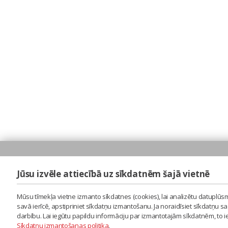
Jūsu izvēle attiecībā uz sīkdatnēm šajā vietnē
Mūsu tīmekļa vietne izmanto sīkdatnes (cookies), lai analizētu datuplūsm
savā ierīcē, apstipriniet sīkdatņu izmantošanu. Ja noraidīsiet sīkdatņu 
darbību. Lai iegūtu papildu informāciju par izmantotajām sīkdatnēm, to 
Sīkdatņu izmantošanas politika
.