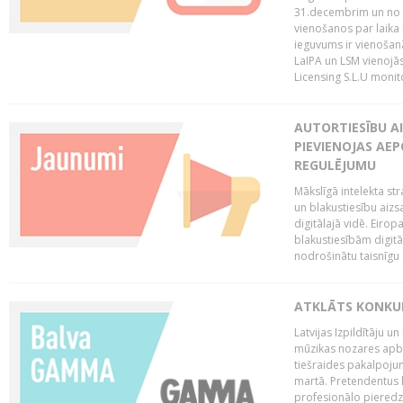
31.decembrim un no 2
vienošanos par laika
ieguvums ir vienošan
LaIPA un LSM vienojā
Licensing S.L.U monito
AUTORTIESĪBU AI
PIEVIENOJAS AEP
REGULĒJUMU
Mākslīgā intelekta str
un blakustiesību aizs
digitālajā vidē. Eirop
blakustiesībām digitāl
nodrošinātu taisnīgu
ATKLĀTS KONKU
Latvijas Izpildītāju 
mūzikas nozares apb
tiešraides pakalpoj
martā. Pretendentus l
profesionālo pieredzi