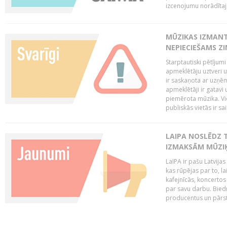
izcenojumu norādītaj
MŪZIKAS IZMAN
NEPIECIEŠAMS Z
Starptautiski pētījum
apmeklētāju uztveri 
ir saskaņota ar uzņēm
apmeklētāji ir gatavi 
piemērota mūzika. Vi
publiskās vietās ir sais
LAIPA NOSLĒDZ 
IZMAKSĀM MŪZIĶ
LaIPA ir pašu Latvija
kas rūpējas par to, lai
kafejnīcās, koncertos
par savu darbu. Biedr
producentus un pārstā