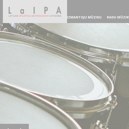
IZMANTOJU MŪZIKU
RADU MŪZIK