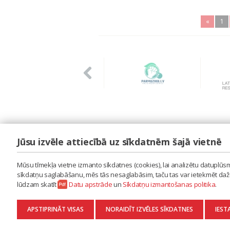
«
1
Jūsu izvēle attiecībā uz sīkdatnēm šajā vietnē
LAIPA
ES IZMANTOJU MŪZIKU
Mūsu tīmekļa vietne izmanto sīkdatnes (cookies), lai analizētu datuplūsmu
ES RADU MŪZIKU
sīkdatņu saglabāšanu, mēs tās nesaglabāsim, taču tas var ietekmēt dažu 
AKTUALITĀTES
lūdzam skatīt
Datu apstrāde
un
Sīkdatņu izmantošanas politika
.
KONTAKTI
SĪKDATŅU IZMANTOŠANAS POLITIKA
APSTIPRINĀT VISAS
NORAIDĪT IZVĒLES SĪKDATNES
IEST
DATU APSTRĀDE