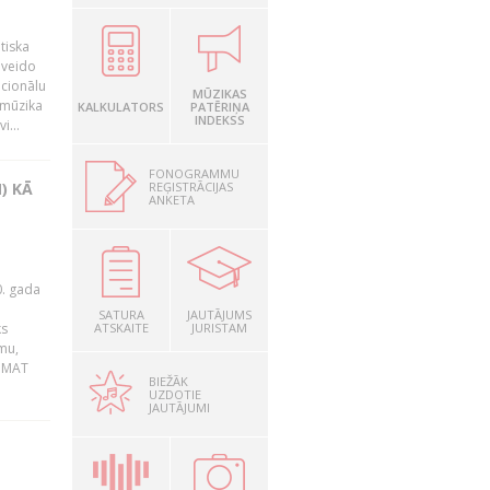
tiska
 veido
ocionālu
MŪZIKAS
 mūzika
KALKULATORS
PATĒRIŅA
INDEKSS
i...
FONOGRAMMU
REĢISTRĀCIJAS
) KĀ
ANKETA
0. gada
SATURA
JAUTĀJUMS
ks
ATSKAITE
JURISTAM
mu,
 BMAT
BIEŽĀK
UZDOTIE
JAUTĀJUMI