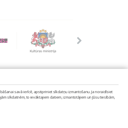
PVIENĪBA'
bāšanai savā ierīcē, apstipriniet sīkdatņu izmantošanu. Ja noraidīsiet
LAIPA.ORG
ajām sīkdatnēm, to ievāktajiem datiem, izmantotājiem un Jūsu tiesībām,