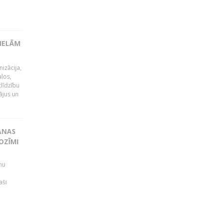
LIELĀM
izācija,
alos,
tlīdzību
ājus un
ANAS
OZĪMI
mu
aši