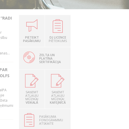
“RADI
ir
esību
PIETEIKT
DJ LICENCE
PASĀKUMU
PIETEIKUMS
i
nas...
ZELTA UN
PLATĪNA
SERTIFIKĀCIJA
 PAR
OLFS
LaIPA
SAŅEMT
SAŅEMT
jie
ATĻAUJU
ATĻAUJU
MŪZIKAI
MŪZIKAI
džeta
VEIKALĀ
KAFEJNĪCĀ
 ieņēmumi
PASĀKUMA
FONOGRAMMU
ATSKAITE