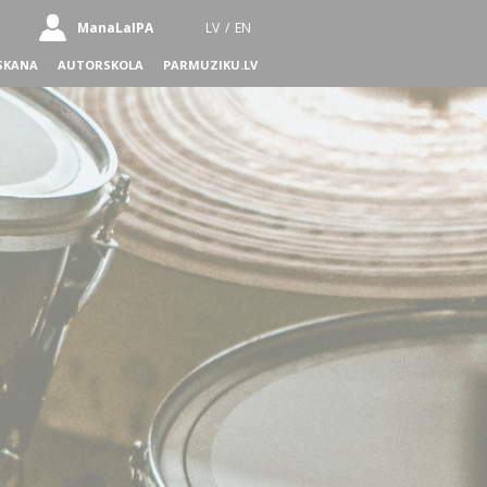
ManaLaIPA
LV
/
EN
SKANA
AUTORSKOLA
PARMUZIKU.LV