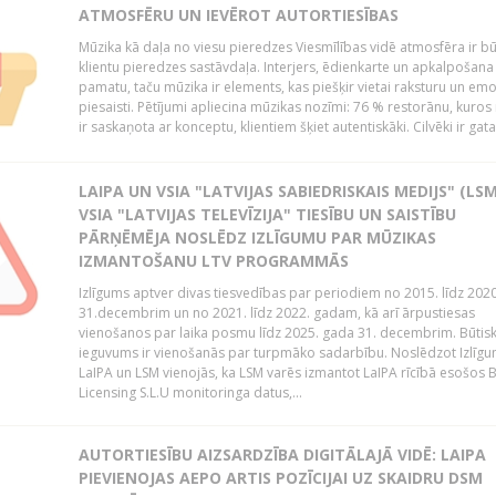
ATMOSFĒRU UN IEVĒROT AUTORTIESĪBAS
Mūzika kā daļa no viesu pieredzes Viesmīlības vidē atmosfēra ir bū
klientu pieredzes sastāvdaļa. Interjers, ēdienkarte un apkalpošana
pamatu, taču mūzika ir elements, kas piešķir vietai raksturu un em
piesaisti. Pētījumi apliecina mūzikas nozīmi: 76 % restorānu, kuros
ir saskaņota ar konceptu, klientiem šķiet autentiskāki. Cilvēki ir gatav
LAIPA UN VSIA "LATVIJAS SABIEDRISKAIS MEDIJS" (LSM
VSIA "LATVIJAS TELEVĪZIJA" TIESĪBU UN SAISTĪBU
PĀRŅĒMĒJA NOSLĒDZ IZLĪGUMU PAR MŪZIKAS
IZMANTOŠANU LTV PROGRAMMĀS
Izlīgums aptver divas tiesvedības par periodiem no 2015. līdz 202
31.decembrim un no 2021. līdz 2022. gadam, kā arī ārpustiesas
vienošanos par laika posmu līdz 2025. gada 31. decembrim. Būtis
ieguvums ir vienošanās par turpmāko sadarbību. Noslēdzot Izlīgu
LaIPA un LSM vienojās, ka LSM varēs izmantot LaIPA rīcībā esošos
Licensing S.L.U monitoringa datus,...
AUTORTIESĪBU AIZSARDZĪBA DIGITĀLAJĀ VIDĒ: LAIPA
PIEVIENOJAS AEPO ARTIS POZĪCIJAI UZ SKAIDRU DSM