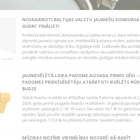
NOSKAIDROTI BALTIJAS VALSTU JAUNIEŠU KONKURSA 
GUDRI” FINĀLISTI
Konkurss tiek īstenots starptautiska projekta ietvaros, kura mērķis 
stiprināt jauniešu izpratni par intelektuālā īpašuma nozīmi, autorti
ievērošanu un atbildīgu rīcību digitālajā vidē. Dalībnieki tika aicināt
piedāvāt radošus un inovatīvus risinājumus, kas palīdzētu mazināt
nelegālu mūzikas izmantošanu un veicinātu godīgas mūzikas lietoša
JAUNIEVĒLĒTĀ LAIPA PADOME AIZVADA PIRMO SĒDI -
PADOMES PRIEKŠSĒDĒTĀJU ATKĀRTOTI IEVĒLĒTS RŪD
BUDZE
Stabili finanšu rezultāti un atlīdzības sadale Padome iepazinās ar 
2026. gada pirmā pusgada finanšu rezultātiem. Organizācijas kopē
ieņēmumi sasnieguši 2 141 914 eiro, kas veido 56,1 % no gada bu
izpildes. Īpaši pozitīvi rezultāti sasniegti televīzijas segmentā, kur
jau sasnieguši 173,8 % no plānotā budžeta. Savukārt publiskā...
MŪZIKAS NOZĪME VIESMĪLĪBAS NOZARĒ: KĀ RADĪT