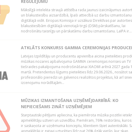
REGULĒJUMU
Mākslīgā intelekta straujā attīstība rada jaunus izaicinājumus autor
un blakustiesību aizsardzībā, īpaši attiecībā uz darbu izmantošanu
digitālajā vidē. Eiropas Komisija ir uzsākusi Direktīvas par autorti
blakustiesībām digitālajā vienotajā tirgū (DSM) pārskatīšanu, lai
nodrošinātu taisnīgu un pārskatāmu darbu izmantošanu. LaIPA ir...
ATKLĀTS KONKURSS GAMMA CEREMONIJAS PRODUC
Latvijas Izpildītāju un producentu apvienība aicina pieteikties pro
mūzikas nozares apbalvojuma GAMMA ceremonijas norises un TV
tiešraides pakalpojuma nodrošināšanai XIAOMI arēnā 2027 gada 1
martā. Pretendentus lūgums pieteikties līdz 29.06.2026., nosūtot s
profesionālo pieredzi un galvenos realizētos projektus, kā arī sni
izcenojumu norādītajām...
MŪZIKAS IZMANTOŠANA UZŅĒMĒJDARBĪBĀ: KO
NEPIECIEŠAMS ZINĀT UZŅĒMĒJIEM
Starptautiski pētījumi apliecina, ka piemērota mūzika pozitīvi iete
apmeklētāju uztveri un uzvedību. Piemēram, 76% restorānu, kuros
ir saskaņota ar uzņēmuma konceptu, klientiem šķiet autentiskāki. S
apmeklētāji ir gatavi uzturēties līdz pat 26% ilgāk vietās, kur skan