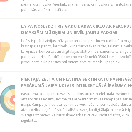
piemērota mūzika. Vienlaikus jāņem vērā, ka mūzikas izmantošana
publiskās vietās ir saistīta ar...
LAIPA NOSLĒDZ TRĪS GADU DARBA CIKLU AR REKORD
IZMAKSĀM MŪZIĶIEM UN IEVĒL JAUNU PADOMI.
LaIPA ir pašu Latvijas mūziķu un ierakstu producentu dibināta organ
kas rūpējas par to, lai cilvēki, kuru darbs skan radio, televīzijā, veik
kafejnīcās, koncertos un digitālajās platformās, saņemtu taisnīgu a
par savu darbu. Biedrība apvieno vairāk nekā 3500 Latvijas izpildīt
producentus un pārstāv miljoniem ārvalstu tiesību īpašnieku....
PIEKTAJĀ ZELTA UN PLATĪNA SERTIFIKĀTU PASNIEGŠ
PASĀKUMĀ LAIPA UZSVER INTELEKTUĀLĀ ĪPAŠUMA N
Pasākuma laikā īpašs uzsvars tika likts arī uz intelektuālā īpašuma
aizsardzības nozīmi, iezīmējot LaIPA informatīvās kampaņas sāku
maijā. Kampaņa ir veltīta izpratnes veicināšanai par radošo darbu
aizsardzību digitālajā vidē. LaIPA uzsver, ka digitālajā laikmetā ir īp
svarīgi apzināties, ka katrs skaņdarbs ir cilvēku radīts darbs, kurā
ieguldīts...