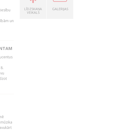
LĪDZSKAŅA
GALERIJAS
tiesību
VEIKALS
esībām un
ENTAM
ducentus
8.
avu
edzot
kmē
 mūzika
avukārt