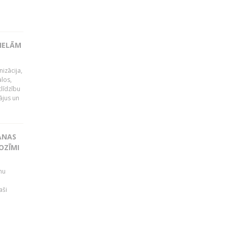
LIELĀM
izācija,
alos,
tlīdzību
ājus un
ANAS
OZĪMI
mu
aši