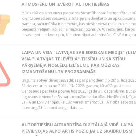
ATMOSFĒRU UN IEVĒROT AUTORTIESĪBAS
Mūzika kā daļa no viesu pieredzes Viesmīlības vidē atmosfēra ir bū
klientu pieredzes sastāvdaļa. Interjers, ēdienkarte un apkalpošana
pamatu, taču mūzika ir elements, kas piešķir vietai raksturu un em
piesaisti. Pētījumi apliecina mūzikas nozīmi: 76 % restorānu, kuros
ir saskaņota ar konceptu, klientiem šķiet autentiskāki. Cilvēki ir gatav
LAIPA UN VSIA "LATVIJAS SABIEDRISKAIS MEDIJS" (LSM
VSIA "LATVIJAS TELEVĪZIJA" TIESĪBU UN SAISTĪBU
PĀRŅĒMĒJA NOSLĒDZ IZLĪGUMU PAR MŪZIKAS
IZMANTOŠANU LTV PROGRAMMĀS
Izlīgums aptver divas tiesvedības par periodiem no 2015. līdz 202
31.decembrim un no 2021. līdz 2022. gadam, kā arī ārpustiesas
vienošanos par laika posmu līdz 2025. gada 31. decembrim. Būtis
ieguvums ir vienošanās par turpmāko sadarbību. Noslēdzot Izlīgu
LaIPA un LSM vienojās, ka LSM varēs izmantot LaIPA rīcībā esošos
Licensing S.L.U monitoringa datus,...
AUTORTIESĪBU AIZSARDZĪBA DIGITĀLAJĀ VIDĒ: LAIPA
PIEVIENOJAS AEPO ARTIS POZĪCIJAI UZ SKAIDRU DSM