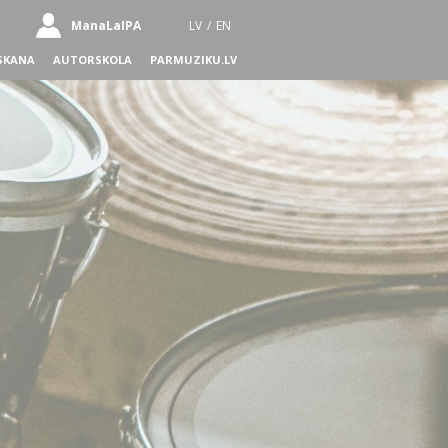
ManaLaIPA
LV
/
EN
SKANA
AUTORSKOLA
PARMUZIKU.LV