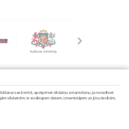
PVIENĪBA'
bāšanai savā ierīcē, apstipriniet sīkdatņu izmantošanu. Ja noraidīsiet
LAIPA.ORG
ajām sīkdatnēm, to ievāktajiem datiem, izmantotājiem un Jūsu tiesībām,