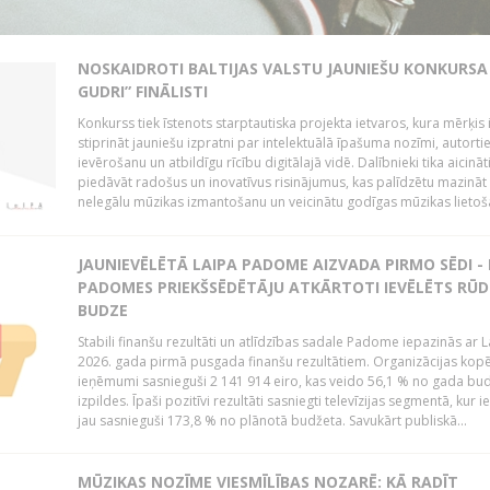
NOSKAIDROTI BALTIJAS VALSTU JAUNIEŠU KONKURSA 
GUDRI” FINĀLISTI
Konkurss tiek īstenots starptautiska projekta ietvaros, kura mērķis 
stiprināt jauniešu izpratni par intelektuālā īpašuma nozīmi, autorti
ievērošanu un atbildīgu rīcību digitālajā vidē. Dalībnieki tika aicināt
piedāvāt radošus un inovatīvus risinājumus, kas palīdzētu mazināt
nelegālu mūzikas izmantošanu un veicinātu godīgas mūzikas lietoša
JAUNIEVĒLĒTĀ LAIPA PADOME AIZVADA PIRMO SĒDI -
PADOMES PRIEKŠSĒDĒTĀJU ATKĀRTOTI IEVĒLĒTS RŪD
BUDZE
Stabili finanšu rezultāti un atlīdzības sadale Padome iepazinās ar 
2026. gada pirmā pusgada finanšu rezultātiem. Organizācijas kopē
ieņēmumi sasnieguši 2 141 914 eiro, kas veido 56,1 % no gada bu
izpildes. Īpaši pozitīvi rezultāti sasniegti televīzijas segmentā, kur
jau sasnieguši 173,8 % no plānotā budžeta. Savukārt publiskā...
MŪZIKAS NOZĪME VIESMĪLĪBAS NOZARĒ: KĀ RADĪT