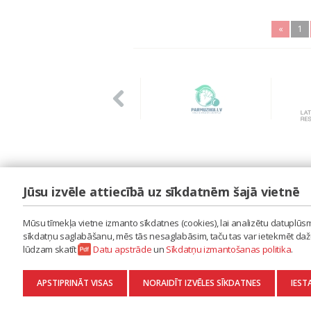
«
1
Jūsu izvēle attiecībā uz sīkdatnēm šajā vietnē
LAIPA
ES IZMANTOJU MŪZIKU
Mūsu tīmekļa vietne izmanto sīkdatnes (cookies), lai analizētu datuplūsmu
ES RADU MŪZIKU
sīkdatņu saglabāšanu, mēs tās nesaglabāsim, taču tas var ietekmēt dažu 
AKTUALITĀTES
lūdzam skatīt
Datu apstrāde
un
Sīkdatņu izmantošanas politika
.
KONTAKTI
SĪKDATŅU IZMANTOŠANAS POLITIKA
APSTIPRINĀT VISAS
NORAIDĪT IZVĒLES SĪKDATNES
IEST
DATU APSTRĀDE