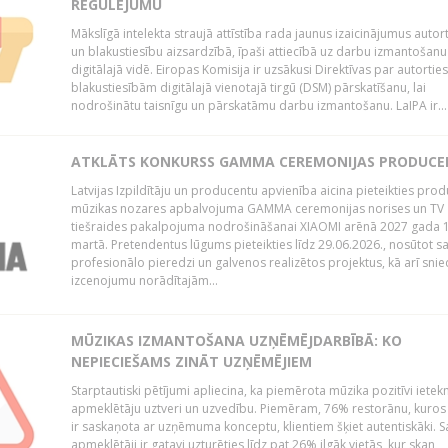
REGULĒJUMU
Mākslīgā intelekta straujā attīstība rada jaunus izaicinājumus autor
un blakustiesību aizsardzībā, īpaši attiecībā uz darbu izmantošanu
digitālajā vidē. Eiropas Komisija ir uzsākusi Direktīvas par autorti
blakustiesībām digitālajā vienotajā tirgū (DSM) pārskatīšanu, lai
nodrošinātu taisnīgu un pārskatāmu darbu izmantošanu. LaIPA ir...
ATKLĀTS KONKURSS GAMMA CEREMONIJAS PRODUC
Latvijas Izpildītāju un producentu apvienība aicina pieteikties pro
mūzikas nozares apbalvojuma GAMMA ceremonijas norises un TV
tiešraides pakalpojuma nodrošināšanai XIAOMI arēnā 2027 gada 1
martā. Pretendentus lūgums pieteikties līdz 29.06.2026., nosūtot s
profesionālo pieredzi un galvenos realizētos projektus, kā arī sni
izcenojumu norādītajām...
MŪZIKAS IZMANTOŠANA UZŅĒMĒJDARBĪBĀ: KO
NEPIECIEŠAMS ZINĀT UZŅĒMĒJIEM
Starptautiski pētījumi apliecina, ka piemērota mūzika pozitīvi iete
apmeklētāju uztveri un uzvedību. Piemēram, 76% restorānu, kuros
ir saskaņota ar uzņēmuma konceptu, klientiem šķiet autentiskāki. S
apmeklētāji ir gatavi uzturēties līdz pat 26% ilgāk vietās, kur skan