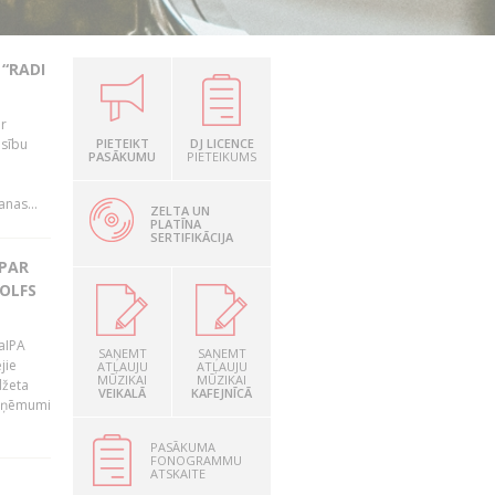
“RADI
ir
esību
PIETEIKT
DJ LICENCE
PASĀKUMU
PIETEIKUMS
i
nas...
ZELTA UN
PLATĪNA
SERTIFIKĀCIJA
 PAR
OLFS
LaIPA
SAŅEMT
SAŅEMT
jie
ATĻAUJU
ATĻAUJU
MŪZIKAI
MŪZIKAI
džeta
VEIKALĀ
KAFEJNĪCĀ
 ieņēmumi
PASĀKUMA
FONOGRAMMU
ATSKAITE