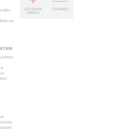
LĪDZSKAŅA
GALERIJAS
tiesību
VEIKALS
esībām un
ENTAM
ducentus
8.
avu
edzot
kmē
 mūzika
avukārt