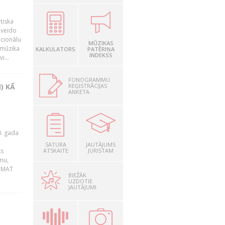
tiska
 veido
ocionālu
MŪZIKAS
 mūzika
KALKULATORS
PATĒRIŅA
INDEKSS
i...
FONOGRAMMU
REĢISTRĀCIJAS
) KĀ
ANKETA
0. gada
SATURA
JAUTĀJUMS
ks
ATSKAITE
JURISTAM
mu,
 BMAT
BIEŽĀK
UZDOTIE
JAUTĀJUMI