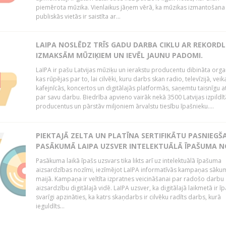
piemērota mūzika. Vienlaikus jāņem vērā, ka mūzikas izmantošana
publiskās vietās ir saistīta ar...
LAIPA NOSLĒDZ TRĪS GADU DARBA CIKLU AR REKORD
IZMAKSĀM MŪZIĶIEM UN IEVĒL JAUNU PADOMI.
LaIPA ir pašu Latvijas mūziķu un ierakstu producentu dibināta organ
kas rūpējas par to, lai cilvēki, kuru darbs skan radio, televīzijā, veik
kafejnīcās, koncertos un digitālajās platformās, saņemtu taisnīgu a
par savu darbu. Biedrība apvieno vairāk nekā 3500 Latvijas izpildīt
producentus un pārstāv miljoniem ārvalstu tiesību īpašnieku....
PIEKTAJĀ ZELTA UN PLATĪNA SERTIFIKĀTU PASNIEGŠ
PASĀKUMĀ LAIPA UZSVER INTELEKTUĀLĀ ĪPAŠUMA N
Pasākuma laikā īpašs uzsvars tika likts arī uz intelektuālā īpašuma
aizsardzības nozīmi, iezīmējot LaIPA informatīvās kampaņas sāku
maijā. Kampaņa ir veltīta izpratnes veicināšanai par radošo darbu
aizsardzību digitālajā vidē. LaIPA uzsver, ka digitālajā laikmetā ir īp
svarīgi apzināties, ka katrs skaņdarbs ir cilvēku radīts darbs, kurā
ieguldīts...