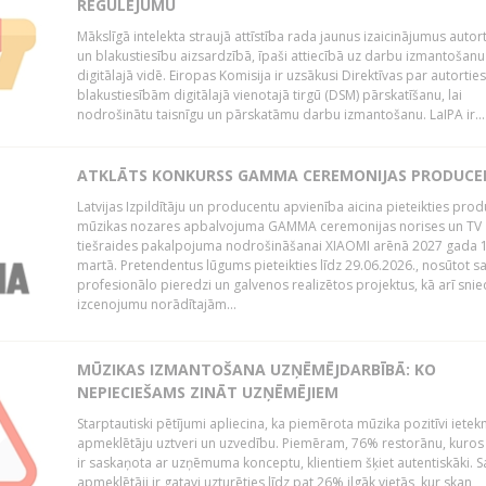
REGULĒJUMU
Mākslīgā intelekta straujā attīstība rada jaunus izaicinājumus autor
un blakustiesību aizsardzībā, īpaši attiecībā uz darbu izmantošanu
digitālajā vidē. Eiropas Komisija ir uzsākusi Direktīvas par autorti
blakustiesībām digitālajā vienotajā tirgū (DSM) pārskatīšanu, lai
nodrošinātu taisnīgu un pārskatāmu darbu izmantošanu. LaIPA ir...
ATKLĀTS KONKURSS GAMMA CEREMONIJAS PRODUC
Latvijas Izpildītāju un producentu apvienība aicina pieteikties pro
mūzikas nozares apbalvojuma GAMMA ceremonijas norises un TV
tiešraides pakalpojuma nodrošināšanai XIAOMI arēnā 2027 gada 1
martā. Pretendentus lūgums pieteikties līdz 29.06.2026., nosūtot s
profesionālo pieredzi un galvenos realizētos projektus, kā arī sni
izcenojumu norādītajām...
MŪZIKAS IZMANTOŠANA UZŅĒMĒJDARBĪBĀ: KO
NEPIECIEŠAMS ZINĀT UZŅĒMĒJIEM
Starptautiski pētījumi apliecina, ka piemērota mūzika pozitīvi iete
apmeklētāju uztveri un uzvedību. Piemēram, 76% restorānu, kuros
ir saskaņota ar uzņēmuma konceptu, klientiem šķiet autentiskāki. S
apmeklētāji ir gatavi uzturēties līdz pat 26% ilgāk vietās, kur skan