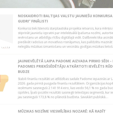
NOSKAIDROTI BALTIJAS VALSTU JAUNIEŠU KONKURSA 
GUDRI” FINĀLISTI
Konkurss tiek īstenots starptautiska projekta ietvaros, kura mērķis 
stiprināt jauniešu izpratni par intelektuālā īpašuma nozīmi, autorti
ievērošanu un atbildīgu rīcību digitālajā vidē. Dalībnieki tika aicināt
piedāvāt radošus un inovatīvus risinājumus, kas palīdzētu mazināt
nelegālu mūzikas izmantošanu un veicinātu godīgas mūzikas lietoša
JAUNIEVĒLĒTĀ LAIPA PADOME AIZVADA PIRMO SĒDI -
PADOMES PRIEKŠSĒDĒTĀJU ATKĀRTOTI IEVĒLĒTS RŪD
BUDZE
Stabili finanšu rezultāti un atlīdzības sadale Padome iepazinās ar 
2026. gada pirmā pusgada finanšu rezultātiem. Organizācijas kopē
ieņēmumi sasnieguši 2 141 914 eiro, kas veido 56,1 % no gada bu
izpildes. Īpaši pozitīvi rezultāti sasniegti televīzijas segmentā, kur
jau sasnieguši 173,8 % no plānotā budžeta. Savukārt publiskā...
MŪZIKAS NOZĪME VIESMĪLĪBAS NOZARĒ: KĀ RADĪT