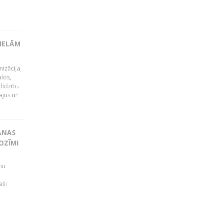
LIELĀM
izācija,
alos,
tlīdzību
ājus un
ANAS
OZĪMI
mu
aši