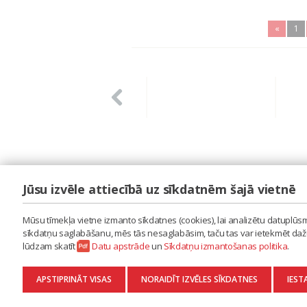
«
1
Jūsu izvēle attiecībā uz sīkdatnēm šajā vietnē
LAIPA
ES IZMANTOJU MŪZIKU
Mūsu tīmekļa vietne izmanto sīkdatnes (cookies), lai analizētu datuplūsmu
ES RADU MŪZIKU
sīkdatņu saglabāšanu, mēs tās nesaglabāsim, taču tas var ietekmēt dažu 
AKTUALITĀTES
lūdzam skatīt
Datu apstrāde
un
Sīkdatņu izmantošanas politika
.
KONTAKTI
SĪKDATŅU IZMANTOŠANAS POLITIKA
APSTIPRINĀT VISAS
NORAIDĪT IZVĒLES SĪKDATNES
IEST
DATU APSTRĀDE