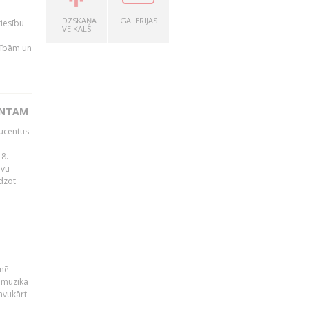
LĪDZSKAŅA
GALERIJAS
tiesību
VEIKALS
esībām un
ENTAM
ducentus
8.
avu
edzot
kmē
 mūzika
avukārt