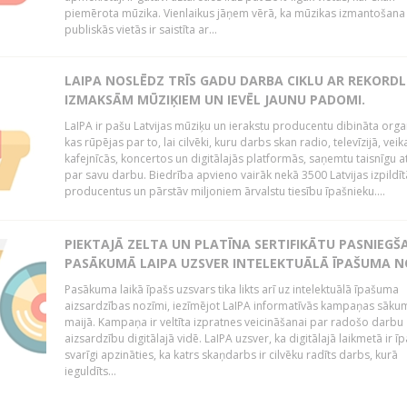
piemērota mūzika. Vienlaikus jāņem vērā, ka mūzikas izmantošana
publiskās vietās ir saistīta ar...
LAIPA NOSLĒDZ TRĪS GADU DARBA CIKLU AR REKORD
IZMAKSĀM MŪZIĶIEM UN IEVĒL JAUNU PADOMI.
LaIPA ir pašu Latvijas mūziķu un ierakstu producentu dibināta organ
kas rūpējas par to, lai cilvēki, kuru darbs skan radio, televīzijā, veik
kafejnīcās, koncertos un digitālajās platformās, saņemtu taisnīgu a
par savu darbu. Biedrība apvieno vairāk nekā 3500 Latvijas izpildīt
producentus un pārstāv miljoniem ārvalstu tiesību īpašnieku....
PIEKTAJĀ ZELTA UN PLATĪNA SERTIFIKĀTU PASNIEGŠ
PASĀKUMĀ LAIPA UZSVER INTELEKTUĀLĀ ĪPAŠUMA N
Pasākuma laikā īpašs uzsvars tika likts arī uz intelektuālā īpašuma
aizsardzības nozīmi, iezīmējot LaIPA informatīvās kampaņas sāku
maijā. Kampaņa ir veltīta izpratnes veicināšanai par radošo darbu
aizsardzību digitālajā vidē. LaIPA uzsver, ka digitālajā laikmetā ir īp
svarīgi apzināties, ka katrs skaņdarbs ir cilvēku radīts darbs, kurā
ieguldīts...