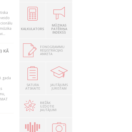
tiska
 veido
ocionālu
MŪZIKAS
 mūzika
KALKULATORS
PATĒRIŅA
INDEKSS
i...
FONOGRAMMU
REĢISTRĀCIJAS
) KĀ
ANKETA
0. gada
SATURA
JAUTĀJUMS
ks
ATSKAITE
JURISTAM
mu,
 BMAT
BIEŽĀK
UZDOTIE
JAUTĀJUMI