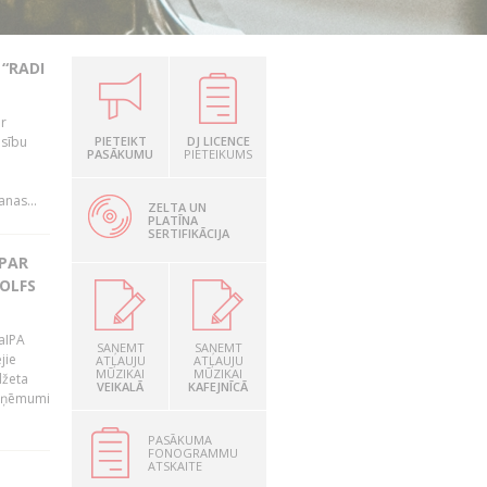
“RADI
ir
esību
PIETEIKT
DJ LICENCE
PASĀKUMU
PIETEIKUMS
i
nas...
ZELTA UN
PLATĪNA
SERTIFIKĀCIJA
 PAR
OLFS
LaIPA
SAŅEMT
SAŅEMT
jie
ATĻAUJU
ATĻAUJU
MŪZIKAI
MŪZIKAI
džeta
VEIKALĀ
KAFEJNĪCĀ
 ieņēmumi
PASĀKUMA
FONOGRAMMU
ATSKAITE