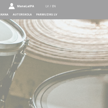
ManaLaIPA
LV
/
EN
SKANA
AUTORSKOLA
PARMUZIKU.LV