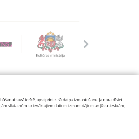
PVIENĪBA'
bāšanai savā ierīcē, apstipriniet sīkdatņu izmantošanu. Ja noraidīsiet
LAIPA.ORG
ajām sīkdatnēm, to ievāktajiem datiem, izmantotājiem un Jūsu tiesībām,