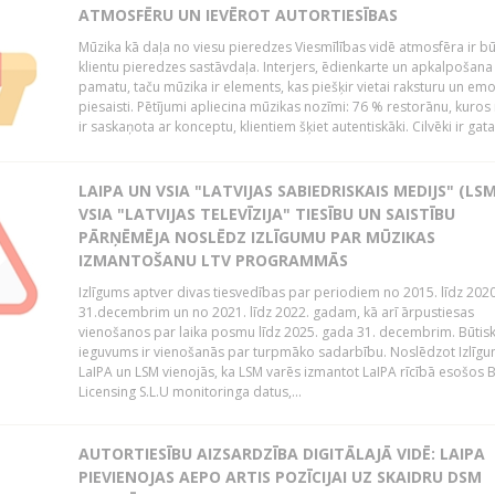
ATMOSFĒRU UN IEVĒROT AUTORTIESĪBAS
Mūzika kā daļa no viesu pieredzes Viesmīlības vidē atmosfēra ir bū
klientu pieredzes sastāvdaļa. Interjers, ēdienkarte un apkalpošana
pamatu, taču mūzika ir elements, kas piešķir vietai raksturu un em
piesaisti. Pētījumi apliecina mūzikas nozīmi: 76 % restorānu, kuros
ir saskaņota ar konceptu, klientiem šķiet autentiskāki. Cilvēki ir gatav
LAIPA UN VSIA "LATVIJAS SABIEDRISKAIS MEDIJS" (LSM
VSIA "LATVIJAS TELEVĪZIJA" TIESĪBU UN SAISTĪBU
PĀRŅĒMĒJA NOSLĒDZ IZLĪGUMU PAR MŪZIKAS
IZMANTOŠANU LTV PROGRAMMĀS
Izlīgums aptver divas tiesvedības par periodiem no 2015. līdz 202
31.decembrim un no 2021. līdz 2022. gadam, kā arī ārpustiesas
vienošanos par laika posmu līdz 2025. gada 31. decembrim. Būtis
ieguvums ir vienošanās par turpmāko sadarbību. Noslēdzot Izlīgu
LaIPA un LSM vienojās, ka LSM varēs izmantot LaIPA rīcībā esošos
Licensing S.L.U monitoringa datus,...
AUTORTIESĪBU AIZSARDZĪBA DIGITĀLAJĀ VIDĒ: LAIPA
PIEVIENOJAS AEPO ARTIS POZĪCIJAI UZ SKAIDRU DSM