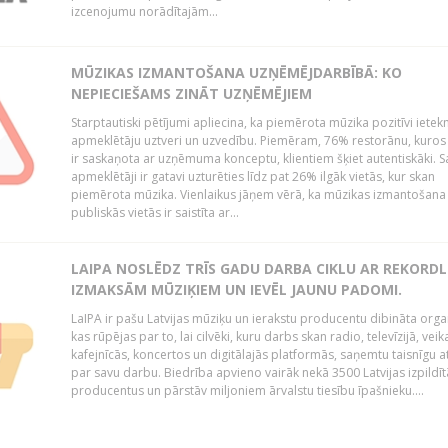
izcenojumu norādītajām...
MŪZIKAS IZMANTOŠANA UZŅĒMĒJDARBĪBĀ: KO
NEPIECIEŠAMS ZINĀT UZŅĒMĒJIEM
Starptautiski pētījumi apliecina, ka piemērota mūzika pozitīvi iete
apmeklētāju uztveri un uzvedību. Piemēram, 76% restorānu, kuros
ir saskaņota ar uzņēmuma konceptu, klientiem šķiet autentiskāki. S
apmeklētāji ir gatavi uzturēties līdz pat 26% ilgāk vietās, kur skan
piemērota mūzika. Vienlaikus jāņem vērā, ka mūzikas izmantošana
publiskās vietās ir saistīta ar...
LAIPA NOSLĒDZ TRĪS GADU DARBA CIKLU AR REKORD
IZMAKSĀM MŪZIĶIEM UN IEVĒL JAUNU PADOMI.
LaIPA ir pašu Latvijas mūziķu un ierakstu producentu dibināta organ
kas rūpējas par to, lai cilvēki, kuru darbs skan radio, televīzijā, veik
kafejnīcās, koncertos un digitālajās platformās, saņemtu taisnīgu a
par savu darbu. Biedrība apvieno vairāk nekā 3500 Latvijas izpildīt
producentus un pārstāv miljoniem ārvalstu tiesību īpašnieku....