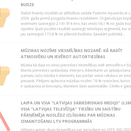
BUDZE
Stabili finanšu rezultāti un atlīdzības sadale Padome iepazinās ar 
2026. gada pirmā pusgada finanšu rezultātiem. Organizācijas kopē
ieņēmumi sasnieguši 2 141 914 eiro, kas veido 56,1 % no gada bu
izpildes. Īpaši pozitīvi rezultāti sasniegti televīzijas segmentā, kur
jau sasnieguši 173,8 % no plānotā budžeta. Savukārt publiskā...
MŪZIKAS NOZĪME VIESMĪLĪBAS NOZARĒ: KĀ RADĪT
ATMOSFĒRU UN IEVĒROT AUTORTIESĪBAS
Mūzika kā daļa no viesu pieredzes Viesmīlības vidē atmosfēra ir bū
klientu pieredzes sastāvdaļa. Interjers, ēdienkarte un apkalpošana
pamatu, taču mūzika ir elements, kas piešķir vietai raksturu un em
piesaisti. Pētījumi apliecina mūzikas nozīmi: 76 % restorānu, kuros
ir saskaņota ar konceptu, klientiem šķiet autentiskāki. Cilvēki ir gatav
LAIPA UN VSIA "LATVIJAS SABIEDRISKAIS MEDIJS" (LSM
VSIA "LATVIJAS TELEVĪZIJA" TIESĪBU UN SAISTĪBU
PĀRŅĒMĒJA NOSLĒDZ IZLĪGUMU PAR MŪZIKAS
IZMANTOŠANU LTV PROGRAMMĀS
Izlīgums aptver divas tiesvedības par periodiem no 2015. līdz 202