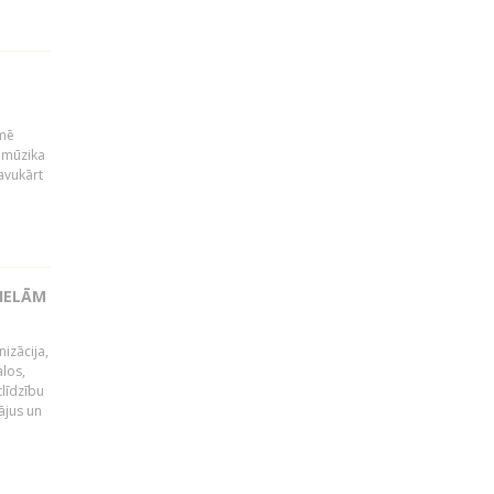
kmē
 mūzika
avukārt
LIELĀM
izācija,
alos,
tlīdzību
ājus un