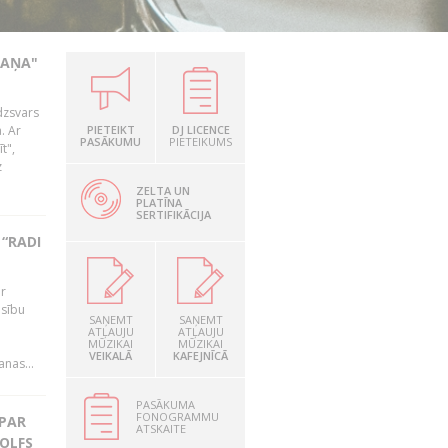
KAŅA"
dzsvars
. Ar
PIETEIKT
DJ LICENCE
PASĀKUMU
PIETEIKUMS
t",
z
ZELTA UN
PLATĪNA
SERTIFIKĀCIJA
“RADI
ir
esību
SAŅEMT
SAŅEMT
i
ATĻAUJU
ATĻAUJU
MŪZIKAI
MŪZIKAI
VEIKALĀ
KAFEJNĪCĀ
nas...
PASĀKUMA
FONOGRAMMU
 PAR
ATSKAITE
OLFS