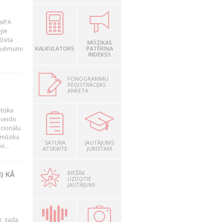
LaIPA
jie
džeta
MŪZIKAS
 ieņēmumi
KALKULATORS
PATĒRIŅA
INDEKSS
FONOGRAMMU
REĢISTRĀCIJAS
ANKETA
tiska
 veido
ocionālu
 mūzika
SATURA
JAUTĀJUMS
i...
ATSKAITE
JURISTAM
BIEŽĀK
) KĀ
UZDOTIE
JAUTĀJUMI
0. gada