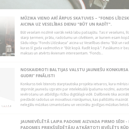
MŪZIKA VIENO ARĪ ĀRPUS SKATUVES – "FONDS LĪDZS
AICINA UZ VESELĪBAS DIENU "BŪT UN RADĪT".
Būt veselam nozīmē vairāk nekā labu pašsajūtu. Tas ir veselums, lī
starp ķermeni, prātu, radošumu un cilvēkiem, ar kuriem esam kopā
šādu ideju "Fonds Līdzskaņa" aicina uz Veselības dienu "Būt un radī
kuras šī gada vadmotīvs ir "Būt kopā. Radīt kopā.”. Pasākums ir be
maksas un atvērts ikvienam interesentam. “Fonds...
NOSKAIDROTI BALTIJAS VALSTU JAUNIEŠU KONKURSA 
GUDRI” FINĀLISTI
Konkurss tiek īstenots starptautiska projekta ietvaros, kura mērķis 
stiprināt jauniešu izpratni par intelektuālā īpašuma nozīmi, autorti
ievērošanu un atbildīgu rīcību digitālajā vidē. Dalībnieki tika aicināt
piedāvāt radošus un inovatīvus risinājumus, kas palīdzētu mazināt
nelegālu mūzikas izmantošanu un veicinātu godīgas mūzikas lietoša
JAUNIEVĒLĒTĀ LAIPA PADOME AIZVADA PIRMO SĒDI -
PADOMES PRIEKŠSĒDĒTĀJU ATKĀRTOTI IEVĒLĒTS RŪD