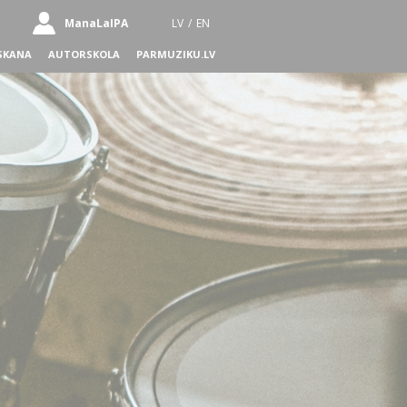
ManaLaIPA
LV
/
EN
SKANA
AUTORSKOLA
PARMUZIKU.LV