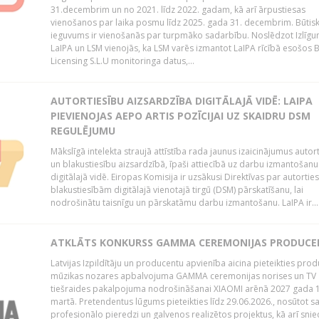
31.decembrim un no 2021. līdz 2022. gadam, kā arī ārpustiesas
vienošanos par laika posmu līdz 2025. gada 31. decembrim. Būtis
ieguvums ir vienošanās par turpmāko sadarbību. Noslēdzot Izlīgu
LaIPA un LSM vienojās, ka LSM varēs izmantot LaIPA rīcībā esošos
Licensing S.L.U monitoringa datus,...
AUTORTIESĪBU AIZSARDZĪBA DIGITĀLAJĀ VIDĒ: LAIPA
PIEVIENOJAS AEPO ARTIS POZĪCIJAI UZ SKAIDRU DSM
REGULĒJUMU
Mākslīgā intelekta straujā attīstība rada jaunus izaicinājumus autor
un blakustiesību aizsardzībā, īpaši attiecībā uz darbu izmantošanu
digitālajā vidē. Eiropas Komisija ir uzsākusi Direktīvas par autorti
blakustiesībām digitālajā vienotajā tirgū (DSM) pārskatīšanu, lai
nodrošinātu taisnīgu un pārskatāmu darbu izmantošanu. LaIPA ir...
ATKLĀTS KONKURSS GAMMA CEREMONIJAS PRODUC
Latvijas Izpildītāju un producentu apvienība aicina pieteikties pro
mūzikas nozares apbalvojuma GAMMA ceremonijas norises un TV
tiešraides pakalpojuma nodrošināšanai XIAOMI arēnā 2027 gada 1
martā. Pretendentus lūgums pieteikties līdz 29.06.2026., nosūtot s
profesionālo pieredzi un galvenos realizētos projektus, kā arī sni