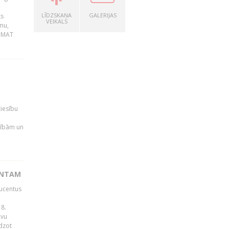
LĪDZSKAŅA
GALERIJAS
ks
VEIKALS
mu,
 BMAT
tiesību
esībām un
ENTAM
ducentus
8.
avu
edzot