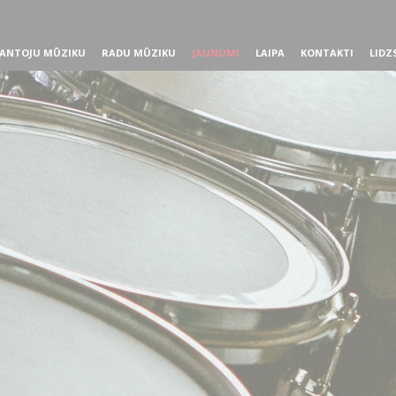
ANTOJU MŪZIKU
RADU MŪZIKU
JAUNUMI
LAIPA
KONTAKTI
LIDZ