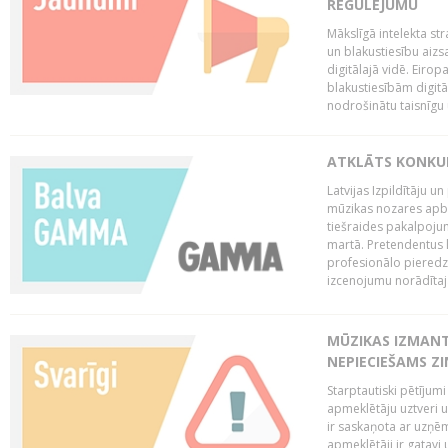
REGULĒJUMU
Mākslīgā intelekta str
un blakustiesību aizs
digitālajā vidē. Eirop
blakustiesībām digitāl
nodrošinātu taisnīgu
ATKLĀTS KONKU
Latvijas Izpildītāju 
mūzikas nozares apb
tiešraides pakalpoj
martā. Pretendentus l
profesionālo pieredzi
izcenojumu norādītaj
MŪZIKAS IZMAN
NEPIECIEŠAMS Z
Starptautiski pētījum
apmeklētāju uztveri 
ir saskaņota ar uzņēm
apmeklētāji ir gatavi 