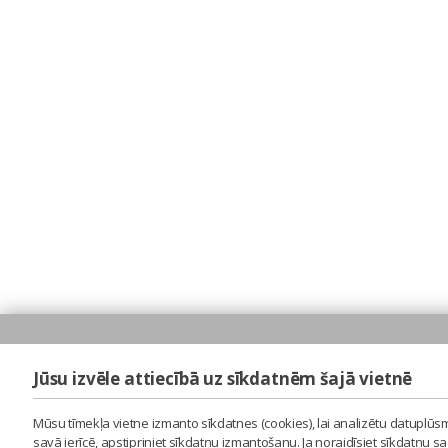
Jūsu izvēle attiecībā uz sīkdatnēm šajā vietnē
Mūsu tīmekļa vietne izmanto sīkdatnes (cookies), lai analizētu datuplūsm
savā ierīcē, apstipriniet sīkdatņu izmantošanu. Ja noraidīsiet sīkdatņu 