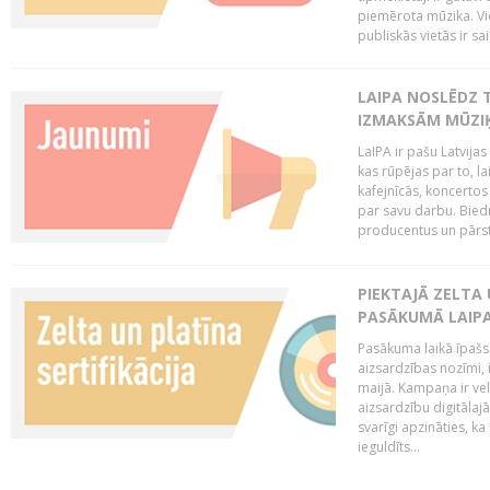
piemērota mūzika. Vi
publiskās vietās ir sais
LAIPA NOSLĒDZ 
IZMAKSĀM MŪZIĶ
LaIPA ir pašu Latvija
kas rūpējas par to, lai
kafejnīcās, koncertos
par savu darbu. Biedr
producentus un pārstā
PIEKTAJĀ ZELTA
PASĀKUMĀ LAIPA
Pasākuma laikā īpašs u
aizsardzības nozīmi,
maijā. Kampaņa ir vel
aizsardzību digitālajā
svarīgi apzināties, ka
ieguldīts...