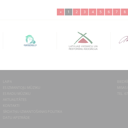
«
1
2
3
4
5
6
7
8
LAIPA
BIEDRĪ
ES IZMANTOJU MŪZIKU
MISAS 
ES RADU MŪZIKU
TEL. 6
AKTUALITĀTES
KONTAKTI
SĪKDATŅU IZMANTOŠANAS POLITIKA
DATU APSTRĀDE