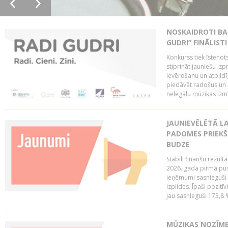
NOSKAIDROTI BA
GUDRI” FINĀLISTI
Konkurss tiek īstenots
stiprināt jauniešu izp
ievērošanu un atbildīgu
piedāvāt radošus un i
nelegālu mūzikas izm
JAUNIEVĒLĒTĀ LA
PADOMES PRIEKŠ
BUDZE
Stabili finanšu rezul
2026. gada pirmā pus
ieņēmumi sasnieguši 
izpildes. Īpaši pozitī
jau sasnieguši 173,8 
MŪZIKAS NOZĪME