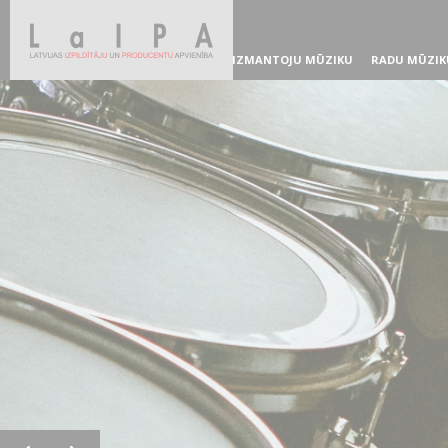
IZMANTOJU MŪZIKU
RADU MŪZIK