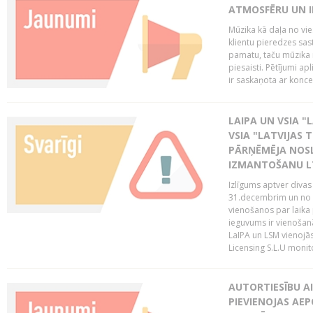
ATMOSFĒRU UN I
Mūzika kā daļa no vie
klientu pieredzes sas
pamatu, taču mūzika i
piesaisti. Pētījumi a
ir saskaņota ar koncept
LAIPA UN VSIA "L
VSIA "LATVIJAS T
PĀRŅĒMĒJA NOSL
IZMANTOŠANU 
Izlīgums aptver divas
31.decembrim un no 2
vienošanos par laika
ieguvums ir vienošan
LaIPA un LSM vienojā
Licensing S.L.U monito
AUTORTIESĪBU AI
PIEVIENOJAS AEP