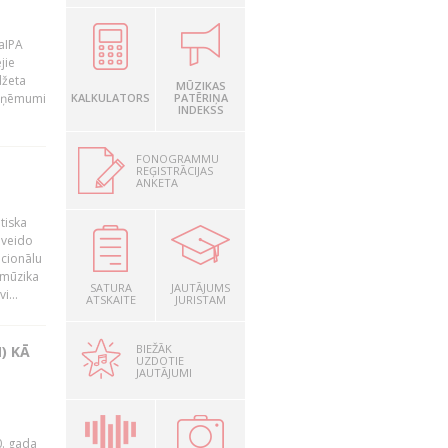
LaIPA
jie
džeta
MŪZIKAS
 ieņēmumi
KALKULATORS
PATĒRIŅA
INDEKSS
FONOGRAMMU
REĢISTRĀCIJAS
ANKETA
tiska
 veido
ocionālu
 mūzika
SATURA
JAUTĀJUMS
i...
ATSKAITE
JURISTAM
BIEŽĀK
) KĀ
UZDOTIE
JAUTĀJUMI
0. gada