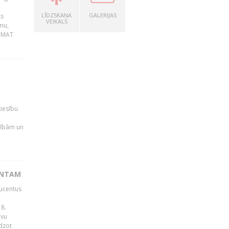
LĪDZSKAŅA
GALERIJAS
ks
VEIKALS
mu,
 BMAT
tiesību
esībām un
ENTAM
ducentus
8.
avu
edzot