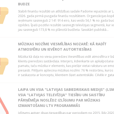
BUDZE
Stabili finanšu rezultāti un atlīdzības sadale Padome iepazinās ar 
2026. gada pirmā pusgada finanšu rezultātiem. Organizācijas kopē
ieņēmumi sasnieguši 2 141 914 eiro, kas veido 56,1 % no gada bu
izpildes. Īpaši pozitīvi rezultāti sasniegti televīzijas segmentā, kur
jau sasnieguši 173,8 % no plānotā budžeta. Savukārt publiskā...
MŪZIKAS NOZĪME VIESMĪLĪBAS NOZARĒ: KĀ RADĪT
ATMOSFĒRU UN IEVĒROT AUTORTIESĪBAS
Mūzika kā daļa no viesu pieredzes Viesmīlības vidē atmosfēra ir bū
klientu pieredzes sastāvdaļa. Interjers, ēdienkarte un apkalpošana
pamatu, taču mūzika ir elements, kas piešķir vietai raksturu un em
piesaisti. Pētījumi apliecina mūzikas nozīmi: 76 % restorānu, kuros
ir saskaņota ar konceptu, klientiem šķiet autentiskāki. Cilvēki ir gatav
LAIPA UN VSIA "LATVIJAS SABIEDRISKAIS MEDIJS" (LSM
VSIA "LATVIJAS TELEVĪZIJA" TIESĪBU UN SAISTĪBU
PĀRŅĒMĒJA NOSLĒDZ IZLĪGUMU PAR MŪZIKAS
IZMANTOŠANU LTV PROGRAMMĀS
Izlīgums aptver divas tiesvedības par periodiem no 2015. līdz 202