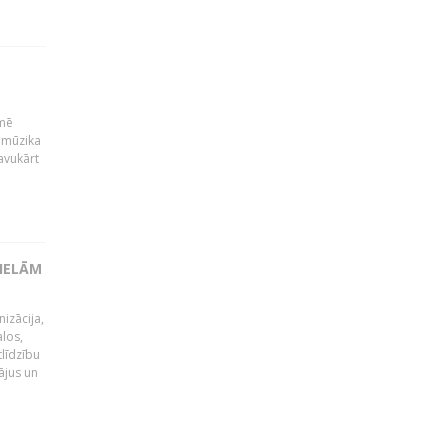
kmē
 mūzika
avukārt
LIELĀM
izācija,
alos,
tlīdzību
ājus un