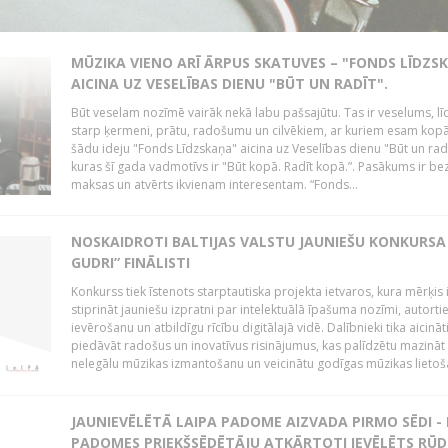
MŪZIKA VIENO ARĪ ĀRPUS SKATUVES – "FONDS LĪDZS
AICINA UZ VESELĪBAS DIENU "BŪT UN RADĪT".
Būt veselam nozīmē vairāk nekā labu pašsajūtu. Tas ir veselums, lī
starp ķermeni, prātu, radošumu un cilvēkiem, ar kuriem esam kopā
šādu ideju "Fonds Līdzskaņa" aicina uz Veselības dienu "Būt un radī
kuras šī gada vadmotīvs ir "Būt kopā. Radīt kopā.”. Pasākums ir be
maksas un atvērts ikvienam interesentam. “Fonds...
NOSKAIDROTI BALTIJAS VALSTU JAUNIEŠU KONKURSA 
GUDRI” FINĀLISTI
Konkurss tiek īstenots starptautiska projekta ietvaros, kura mērķis 
stiprināt jauniešu izpratni par intelektuālā īpašuma nozīmi, autorti
ievērošanu un atbildīgu rīcību digitālajā vidē. Dalībnieki tika aicināt
piedāvāt radošus un inovatīvus risinājumus, kas palīdzētu mazināt
nelegālu mūzikas izmantošanu un veicinātu godīgas mūzikas lietoša
JAUNIEVĒLĒTĀ LAIPA PADOME AIZVADA PIRMO SĒDI -
PADOMES PRIEKŠSĒDĒTĀJU ATKĀRTOTI IEVĒLĒTS RŪD