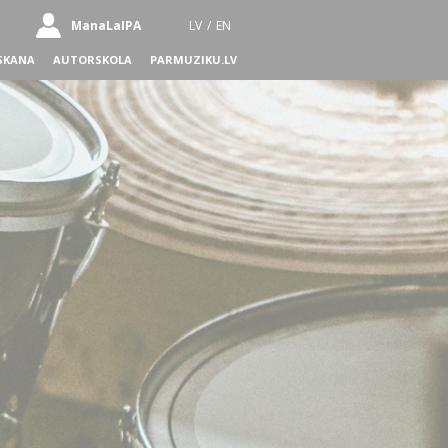
ManaLaIPA
LV
/
EN
SKANA
AUTORSKOLA
PARMUZIKU.LV