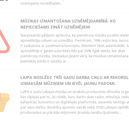
izcenojumu norādītajām...
MŪZIKAS IZMANTOŠANA UZŅĒMĒJDARBĪBĀ: KO
NEPIECIEŠAMS ZINĀT UZŅĒMĒJIEM
Starptautiski pētījumi apliecina, ka piemērota mūzika pozitīvi iete
apmeklētāju uztveri un uzvedību. Piemēram, 76% restorānu, kuros
ir saskaņota ar uzņēmuma konceptu, klientiem šķiet autentiskāki. S
apmeklētāji ir gatavi uzturēties līdz pat 26% ilgāk vietās, kur skan
piemērota mūzika. Vienlaikus jāņem vērā, ka mūzikas izmantošana
publiskās vietās ir saistīta ar...
LAIPA NOSLĒDZ TRĪS GADU DARBA CIKLU AR REKORD
IZMAKSĀM MŪZIĶIEM UN IEVĒL JAUNU PADOMI.
LaIPA ir pašu Latvijas mūziķu un ierakstu producentu dibināta organ
kas rūpējas par to, lai cilvēki, kuru darbs skan radio, televīzijā, veik
kafejnīcās, koncertos un digitālajās platformās, saņemtu taisnīgu a
par savu darbu. Biedrība apvieno vairāk nekā 3500 Latvijas izpildīt
producentus un pārstāv miljoniem ārvalstu tiesību īpašnieku....