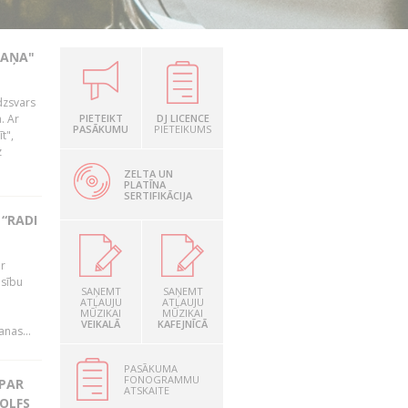
KAŅA"
dzsvars
. Ar
PIETEIKT
DJ LICENCE
PASĀKUMU
PIETEIKUMS
t",
z
ZELTA UN
PLATĪNA
SERTIFIKĀCIJA
“RADI
ir
esību
SAŅEMT
SAŅEMT
i
ATĻAUJU
ATĻAUJU
MŪZIKAI
MŪZIKAI
VEIKALĀ
KAFEJNĪCĀ
nas...
PASĀKUMA
FONOGRAMMU
 PAR
ATSKAITE
OLFS