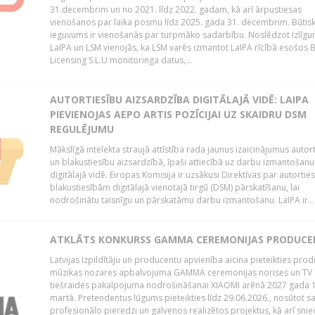
31.decembrim un no 2021. līdz 2022. gadam, kā arī ārpustiesas
vienošanos par laika posmu līdz 2025. gada 31. decembrim. Būtis
ieguvums ir vienošanās par turpmāko sadarbību. Noslēdzot Izlīgu
LaIPA un LSM vienojās, ka LSM varēs izmantot LaIPA rīcībā esošos
Licensing S.L.U monitoringa datus,...
AUTORTIESĪBU AIZSARDZĪBA DIGITĀLAJĀ VIDĒ: LAIPA
PIEVIENOJAS AEPO ARTIS POZĪCIJAI UZ SKAIDRU DSM
REGULĒJUMU
Mākslīgā intelekta straujā attīstība rada jaunus izaicinājumus autor
un blakustiesību aizsardzībā, īpaši attiecībā uz darbu izmantošanu
digitālajā vidē. Eiropas Komisija ir uzsākusi Direktīvas par autorti
blakustiesībām digitālajā vienotajā tirgū (DSM) pārskatīšanu, lai
nodrošinātu taisnīgu un pārskatāmu darbu izmantošanu. LaIPA ir...
ATKLĀTS KONKURSS GAMMA CEREMONIJAS PRODUC
Latvijas Izpildītāju un producentu apvienība aicina pieteikties pro
mūzikas nozares apbalvojuma GAMMA ceremonijas norises un TV
tiešraides pakalpojuma nodrošināšanai XIAOMI arēnā 2027 gada 1
martā. Pretendentus lūgums pieteikties līdz 29.06.2026., nosūtot s
profesionālo pieredzi un galvenos realizētos projektus, kā arī sni