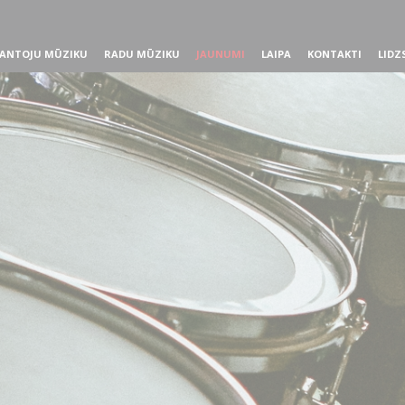
ANTOJU MŪZIKU
RADU MŪZIKU
JAUNUMI
LAIPA
KONTAKTI
LIDZ