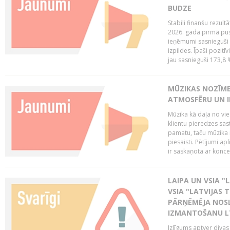
BUDZE
Stabili finanšu rezul
2026. gada pirmā pus
ieņēmumi sasnieguši 
izpildes. Īpaši pozitī
jau sasnieguši 173,8 
MŪZIKAS NOZĪME
ATMOSFĒRU UN I
Mūzika kā daļa no vie
klientu pieredzes sas
pamatu, taču mūzika i
piesaisti. Pētījumi a
ir saskaņota ar koncept
LAIPA UN VSIA "L
VSIA "LATVIJAS T
PĀRŅĒMĒJA NOSL
IZMANTOŠANU 
Izlīgums aptver divas