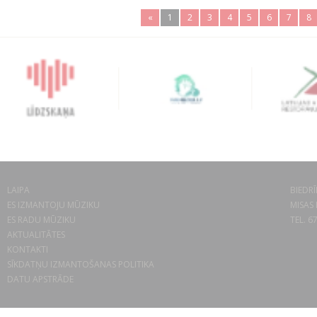
«
1
2
3
4
5
6
7
8
LAIPA
BIEDRĪ
ES IZMANTOJU MŪZIKU
MISAS 
ES RADU MŪZIKU
TEL. 6
AKTUALITĀTES
KONTAKTI
SĪKDATŅU IZMANTOŠANAS POLITIKA
DATU APSTRĀDE