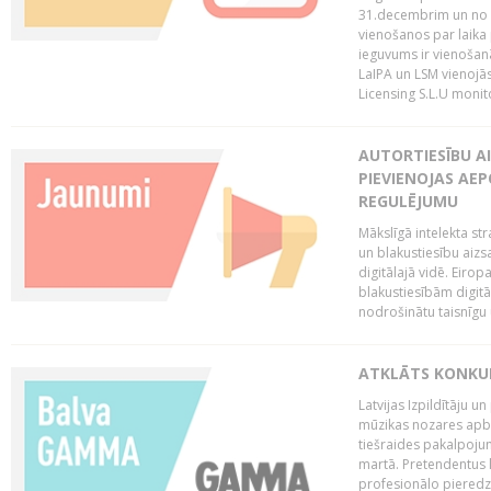
31.decembrim un no 2
vienošanos par laika
ieguvums ir vienošan
LaIPA un LSM vienojā
Licensing S.L.U monito
AUTORTIESĪBU AI
PIEVIENOJAS AEP
REGULĒJUMU
Mākslīgā intelekta str
un blakustiesību aizs
digitālajā vidē. Eirop
blakustiesībām digitāl
nodrošinātu taisnīgu
ATKLĀTS KONKU
Latvijas Izpildītāju 
mūzikas nozares apb
tiešraides pakalpoj
martā. Pretendentus l
profesionālo pieredzi