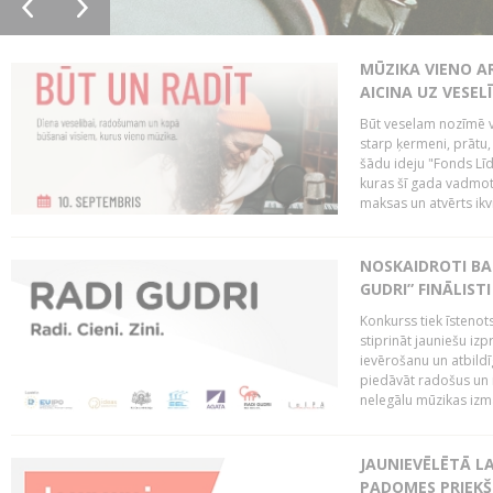
MŪZIKA VIENO A
AICINA UZ VESEL
Būt veselam nozīmē va
starp ķermeni, prātu
šādu ideju "Fonds Līd
kuras šī gada vadmotī
maksas un atvērts ikv
NOSKAIDROTI BA
GUDRI” FINĀLISTI
Konkurss tiek īstenots
stiprināt jauniešu izp
ievērošanu un atbildīgu
piedāvāt radošus un i
nelegālu mūzikas izm
JAUNIEVĒLĒTĀ LA
PADOMES PRIEKŠ