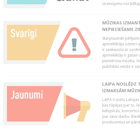
izcenojumu norādītaj
MŪZIKAS IZMAN
NEPIECIEŠAMS Z
Starptautiski pētījum
apmeklētāju uztveri 
ir saskaņota ar uzņēm
apmeklētāji ir gatavi 
piemērota mūzika. Vi
publiskās vietās ir sais
LAIPA NOSLĒDZ 
IZMAKSĀM MŪZIĶ
LaIPA ir pašu Latvija
kas rūpējas par to, lai
kafejnīcās, koncertos
par savu darbu. Biedr
producentus un pārstā