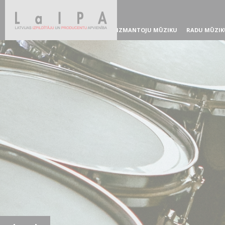
IZMANTOJU MŪZIKU
RADU MŪZIK