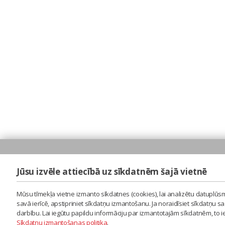
Jūsu izvēle attiecībā uz sīkdatnēm šajā vietnē
Mūsu tīmekļa vietne izmanto sīkdatnes (cookies), lai analizētu datuplūsm
savā ierīcē, apstipriniet sīkdatņu izmantošanu. Ja noraidīsiet sīkdatņu 
darbību. Lai iegūtu papildu informāciju par izmantotajām sīkdatnēm, to 
Sīkdatņu izmantošanas politika
.