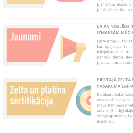
piemērota mūzika. Vi
publiskās vietās ir sais
LAIPA NOSLĒDZ 
IZMAKSĀM MŪZIĶ
LaIPA ir pašu Latvija
kas rūpējas par to, lai
kafejnīcās, koncertos
par savu darbu. Biedr
producentus un pārstā
PIEKTAJĀ ZELTA
PASĀKUMĀ LAIPA
Pasākuma laikā īpašs u
aizsardzības nozīmi,
maijā. Kampaņa ir vel
aizsardzību digitālajā
svarīgi apzināties, ka
ieguldīts...