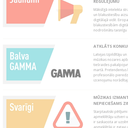
REGULĒJUMU
Mākslīgā intelekta str
un blakustiesību aizs
digitālajā vidē. Eirop
blakustiesībām digitāl
nodrošinātu taisnīgu
ATKLĀTS KONKU
Latvijas Izpildītāju 
mūzikas nozares apb
tiešraides pakalpoj
martā. Pretendentus l
profesionālo pieredzi
izcenojumu norādītaj
MŪZIKAS IZMAN
NEPIECIEŠAMS Z
Starptautiski pētījum
apmeklētāju uztveri 
ir saskaņota ar uzņēm
apmeklētāji ir gatavi 