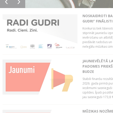
NOSKAIDROTI BA
GUDRI” FINĀLISTI
Konkurss tiek īstenots
stiprināt jauniešu izp
ievērošanu un atbildīgu
piedāvāt radošus un i
nelegālu mūzikas izm
JAUNIEVĒLĒTĀ LA
PADOMES PRIEKŠ
BUDZE
Stabili finanšu rezul
2026. gada pirmā pus
ieņēmumi sasnieguši 
izpildes. Īpaši pozitī
jau sasnieguši 173,8 
MŪZIKAS NOZĪME