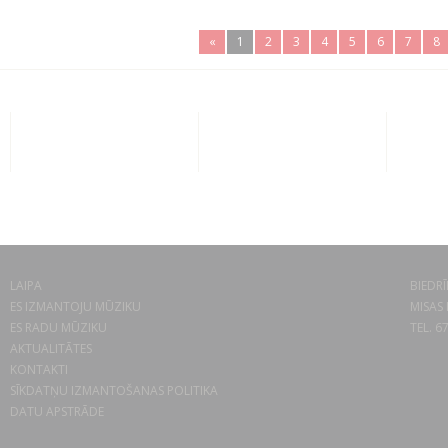
«
1
2
3
4
5
6
7
8
LAIPA
BIEDRĪ
ES IZMANTOJU MŪZIKU
MISAS 
ES RADU MŪZIKU
TEL. 6
AKTUALITĀTES
KONTAKTI
SĪKDATŅU IZMANTOŠANAS POLITIKA
DATU APSTRĀDE