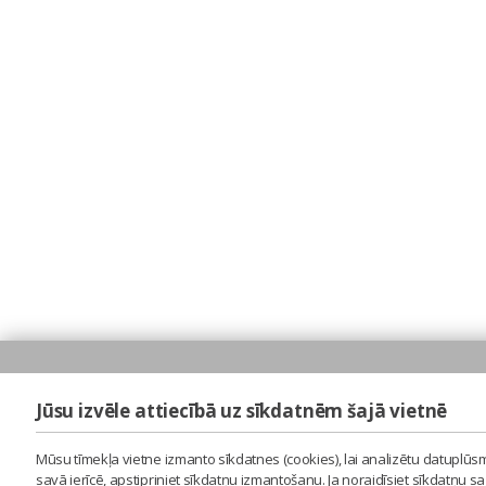
Jūsu izvēle attiecībā uz sīkdatnēm šajā vietnē
Mūsu tīmekļa vietne izmanto sīkdatnes (cookies), lai analizētu datuplūsm
savā ierīcē, apstipriniet sīkdatņu izmantošanu. Ja noraidīsiet sīkdatņu 