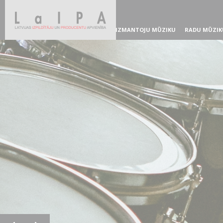
IZMANTOJU MŪZIKU
RADU MŪZIK