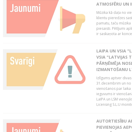
ATMOSFĒRU UN I
Mūzika kā daļa no vie
klientu pieredzes sas
pamatu, taču mūzika i
piesaisti. Pētījumi a
ir saskaņota ar koncept
LAIPA UN VSIA "L
VSIA "LATVIJAS T
PĀRŅĒMĒJA NOSL
IZMANTOŠANU 
Izlīgums aptver divas
31.decembrim un no 2
vienošanos par laika
ieguvums ir vienošan
LaIPA un LSM vienojā
Licensing S.L.U monito
AUTORTIESĪBU AI
PIEVIENOJAS AEP