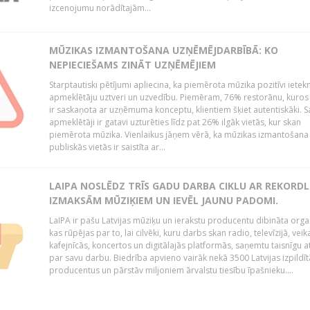
izcenojumu norādītajām...
MŪZIKAS IZMANTOŠANA UZŅĒMĒJDARBĪBĀ: KO
NEPIECIEŠAMS ZINĀT UZŅĒMĒJIEM
Starptautiski pētījumi apliecina, ka piemērota mūzika pozitīvi iete
apmeklētāju uztveri un uzvedību. Piemēram, 76% restorānu, kuros
ir saskaņota ar uzņēmuma konceptu, klientiem šķiet autentiskāki. S
apmeklētāji ir gatavi uzturēties līdz pat 26% ilgāk vietās, kur skan
piemērota mūzika. Vienlaikus jāņem vērā, ka mūzikas izmantošana
publiskās vietās ir saistīta ar...
LAIPA NOSLĒDZ TRĪS GADU DARBA CIKLU AR REKORD
IZMAKSĀM MŪZIĶIEM UN IEVĒL JAUNU PADOMI.
LaIPA ir pašu Latvijas mūziķu un ierakstu producentu dibināta organ
kas rūpējas par to, lai cilvēki, kuru darbs skan radio, televīzijā, veik
kafejnīcās, koncertos un digitālajās platformās, saņemtu taisnīgu a
par savu darbu. Biedrība apvieno vairāk nekā 3500 Latvijas izpildīt
producentus un pārstāv miljoniem ārvalstu tiesību īpašnieku....