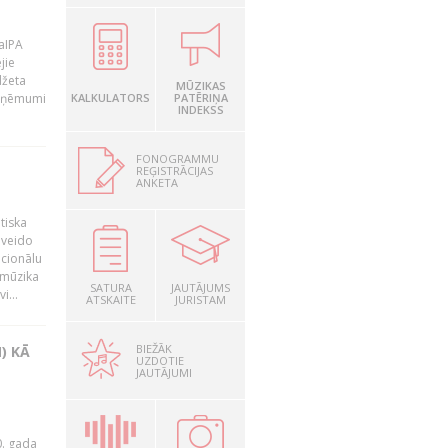
LaIPA
jie
džeta
MŪZIKAS
 ieņēmumi
KALKULATORS
PATĒRIŅA
INDEKSS
FONOGRAMMU
REĢISTRĀCIJAS
ANKETA
tiska
 veido
ocionālu
 mūzika
SATURA
JAUTĀJUMS
i...
ATSKAITE
JURISTAM
BIEŽĀK
) KĀ
UZDOTIE
JAUTĀJUMI
0. gada