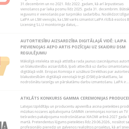
31.decembrim un no 2021. līdz 2022. gadam, kā arī ārpustiesas
vienošanos par laika posmu līdz 2025. gada 31. decembrim. Būtis
ieguvums ir vienošanās par turpmāko sadarbību. Noslēdzot Izlīgu
LaIPA un LSM vienojās, ka LSM varēs izmantot LaIPA rīcībā esošos
Licensing S.L.U monitoringa datus,...
AUTORTIESĪBU AIZSARDZĪBA DIGITĀLAJĀ VIDĒ: LAIPA
PIEVIENOJAS AEPO ARTIS POZĪCIJAI UZ SKAIDRU DSM
REGULĒJUMU
Mākslīgā intelekta straujā attīstība rada jaunus izaicinājumus autor
un blakustiesību aizsardzībā, īpaši attiecībā uz darbu izmantošanu
digitālajā vidē. Eiropas Komisija ir uzsākusi Direktīvas par autorti
blakustiesībām digitālajā vienotajā tirgū (DSM) pārskatīšanu, lai
nodrošinātu taisnīgu un pārskatāmu darbu izmantošanu. LaIPA ir...
ATKLĀTS KONKURSS GAMMA CEREMONIJAS PRODUC
Latvijas Izpildītāju un producentu apvienība aicina pieteikties pro
mūzikas nozares apbalvojuma GAMMA ceremonijas norises un TV
tiešraides pakalpojuma nodrošināšanai XIAOMI arēnā 2027 gada 1
martā. Pretendentus lūgums pieteikties līdz 29.06.2026., nosūtot s
profesionālo pieredzi un galvenos realizētos projektus, kā arī sni