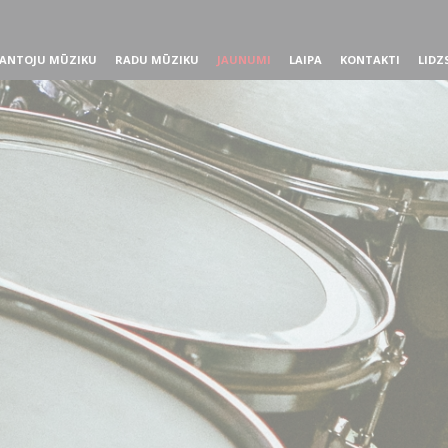
ANTOJU MŪZIKU
RADU MŪZIKU
JAUNUMI
LAIPA
KONTAKTI
LIDZ