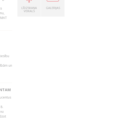
LĪDZSKAŅA
GALERIJAS
ks
VEIKALS
mu,
 BMAT
tiesību
esībām un
ENTAM
ducentus
8.
avu
edzot