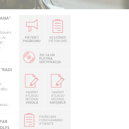
KAŅA"
dzsvars
. Ar
PIETEIKT
DJ LICENCE
PASĀKUMU
PIETEIKUMS
t",
z
ZELTA UN
PLATĪNA
SERTIFIKĀCIJA
“RADI
ir
esību
SAŅEMT
SAŅEMT
i
ATĻAUJU
ATĻAUJU
MŪZIKAI
MŪZIKAI
VEIKALĀ
KAFEJNĪCĀ
nas...
PASĀKUMA
FONOGRAMMU
 PAR
ATSKAITE
OLFS