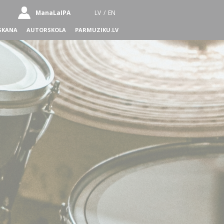
ManaLaIPA
LV
/
EN
SKANA
AUTORSKOLA
PARMUZIKU.LV