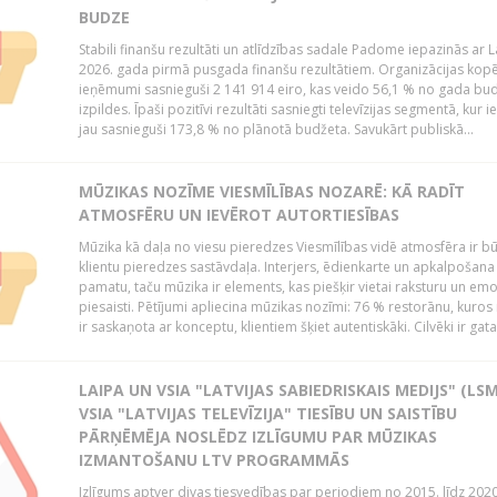
BUDZE
Stabili finanšu rezultāti un atlīdzības sadale Padome iepazinās ar 
2026. gada pirmā pusgada finanšu rezultātiem. Organizācijas kopē
ieņēmumi sasnieguši 2 141 914 eiro, kas veido 56,1 % no gada bu
izpildes. Īpaši pozitīvi rezultāti sasniegti televīzijas segmentā, kur
jau sasnieguši 173,8 % no plānotā budžeta. Savukārt publiskā...
MŪZIKAS NOZĪME VIESMĪLĪBAS NOZARĒ: KĀ RADĪT
ATMOSFĒRU UN IEVĒROT AUTORTIESĪBAS
Mūzika kā daļa no viesu pieredzes Viesmīlības vidē atmosfēra ir bū
klientu pieredzes sastāvdaļa. Interjers, ēdienkarte un apkalpošana
pamatu, taču mūzika ir elements, kas piešķir vietai raksturu un em
piesaisti. Pētījumi apliecina mūzikas nozīmi: 76 % restorānu, kuros
ir saskaņota ar konceptu, klientiem šķiet autentiskāki. Cilvēki ir gatav
LAIPA UN VSIA "LATVIJAS SABIEDRISKAIS MEDIJS" (LSM
VSIA "LATVIJAS TELEVĪZIJA" TIESĪBU UN SAISTĪBU
PĀRŅĒMĒJA NOSLĒDZ IZLĪGUMU PAR MŪZIKAS
IZMANTOŠANU LTV PROGRAMMĀS
Izlīgums aptver divas tiesvedības par periodiem no 2015. līdz 202