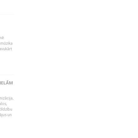
kmē
 mūzika
avukārt
LIELĀM
izācija,
alos,
tlīdzību
ājus un