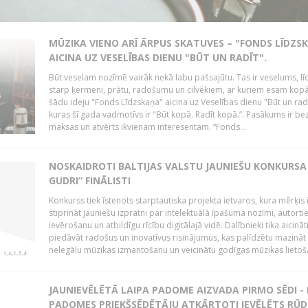
MŪZIKA VIENO ARĪ ĀRPUS SKATUVES – "FONDS LĪDZS
AICINA UZ VESELĪBAS DIENU "BŪT UN RADĪT".
Būt veselam nozīmē vairāk nekā labu pašsajūtu. Tas ir veselums, lī
starp ķermeni, prātu, radošumu un cilvēkiem, ar kuriem esam kopā
šādu ideju "Fonds Līdzskaņa" aicina uz Veselības dienu "Būt un radī
kuras šī gada vadmotīvs ir "Būt kopā. Radīt kopā.”. Pasākums ir be
maksas un atvērts ikvienam interesentam. “Fonds...
NOSKAIDROTI BALTIJAS VALSTU JAUNIEŠU KONKURSA 
GUDRI” FINĀLISTI
Konkurss tiek īstenots starptautiska projekta ietvaros, kura mērķis 
stiprināt jauniešu izpratni par intelektuālā īpašuma nozīmi, autorti
ievērošanu un atbildīgu rīcību digitālajā vidē. Dalībnieki tika aicināt
piedāvāt radošus un inovatīvus risinājumus, kas palīdzētu mazināt
nelegālu mūzikas izmantošanu un veicinātu godīgas mūzikas lietoša
JAUNIEVĒLĒTĀ LAIPA PADOME AIZVADA PIRMO SĒDI -
PADOMES PRIEKŠSĒDĒTĀJU ATKĀRTOTI IEVĒLĒTS RŪD