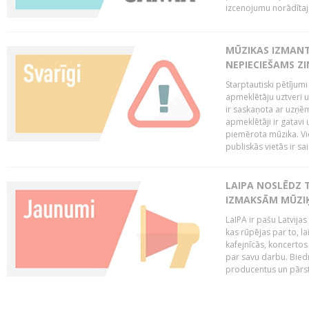
izcenojumu norādītaj
MŪZIKAS IZMAN
NEPIECIEŠAMS Z
Starptautiski pētījum
apmeklētāju uztveri 
ir saskaņota ar uzņēm
apmeklētāji ir gatavi 
piemērota mūzika. Vi
publiskās vietās ir sais
LAIPA NOSLĒDZ 
IZMAKSĀM MŪZIĶ
LaIPA ir pašu Latvija
kas rūpējas par to, lai
kafejnīcās, koncertos
par savu darbu. Biedr
producentus un pārstā