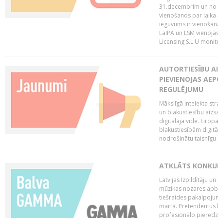
31.decembrim un no 2
vienošanos par laika
ieguvums ir vienošan
LaIPA un LSM vienojā
Licensing S.L.U monito
AUTORTIESĪBU AI
PIEVIENOJAS AEP
REGULĒJUMU
Mākslīgā intelekta str
un blakustiesību aizs
digitālajā vidē. Eirop
blakustiesībām digitāl
nodrošinātu taisnīgu
ATKLĀTS KONKU
Latvijas Izpildītāju 
mūzikas nozares apb
tiešraides pakalpoj
martā. Pretendentus l
profesionālo pieredzi