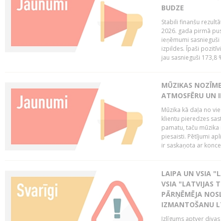
BUDZE
Stabili finanšu rezul
2026. gada pirmā pus
ieņēmumi sasnieguši 
izpildes. Īpaši pozitī
jau sasnieguši 173,8 
MŪZIKAS NOZĪME
ATMOSFĒRU UN I
Mūzika kā daļa no vie
klientu pieredzes sas
pamatu, taču mūzika i
piesaisti. Pētījumi a
ir saskaņota ar koncept
LAIPA UN VSIA "L
VSIA "LATVIJAS T
PĀRŅĒMĒJA NOSL
IZMANTOŠANU 
Izlīgums aptver divas