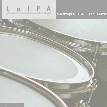
IZMANTOJU MŪZIKU
RADU MŪZIK