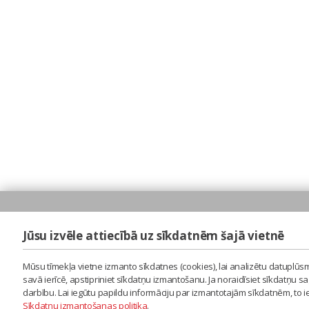
Jūsu izvēle attiecībā uz sīkdatnēm šajā vietnē
Mūsu tīmekļa vietne izmanto sīkdatnes (cookies), lai analizētu datuplūsm
savā ierīcē, apstipriniet sīkdatņu izmantošanu. Ja noraidīsiet sīkdatņu 
darbību. Lai iegūtu papildu informāciju par izmantotajām sīkdatnēm, to 
Sīkdatņu izmantošanas politika
.