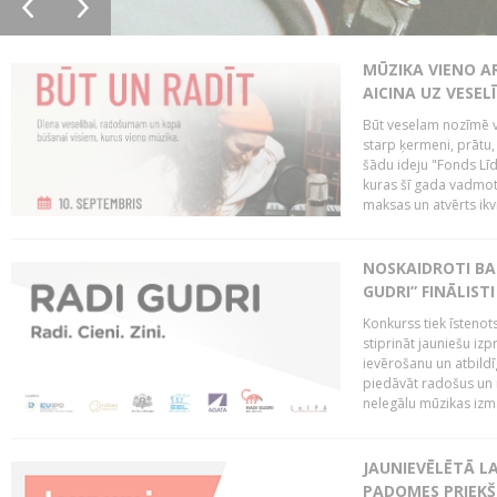
MŪZIKA VIENO A
AICINA UZ VESEL
Būt veselam nozīmē va
starp ķermeni, prātu
šādu ideju "Fonds Līd
kuras šī gada vadmotī
maksas un atvērts ikv
NOSKAIDROTI BA
GUDRI” FINĀLISTI
Konkurss tiek īstenots
stiprināt jauniešu izp
ievērošanu un atbildīgu
piedāvāt radošus un i
nelegālu mūzikas izm
JAUNIEVĒLĒTĀ LA
PADOMES PRIEKŠ