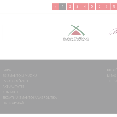
«
1
2
3
4
5
6
7
8
LAIPA
BIEDRĪ
ES IZMANTOJU MŪZIKU
MISAS 
ES RADU MŪZIKU
TEL. 6
AKTUALITĀTES
KONTAKTI
SĪKDATŅU IZMANTOŠANAS POLITIKA
DATU APSTRĀDE