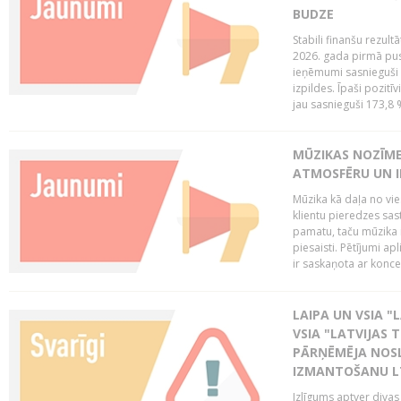
BUDZE
Stabili finanšu rezul
2026. gada pirmā pus
ieņēmumi sasnieguši 
izpildes. Īpaši pozitī
jau sasnieguši 173,8 
MŪZIKAS NOZĪME
ATMOSFĒRU UN I
Mūzika kā daļa no vie
klientu pieredzes sas
pamatu, taču mūzika i
piesaisti. Pētījumi a
ir saskaņota ar koncept
LAIPA UN VSIA "L
VSIA "LATVIJAS T
PĀRŅĒMĒJA NOSL
IZMANTOŠANU 
Izlīgums aptver divas