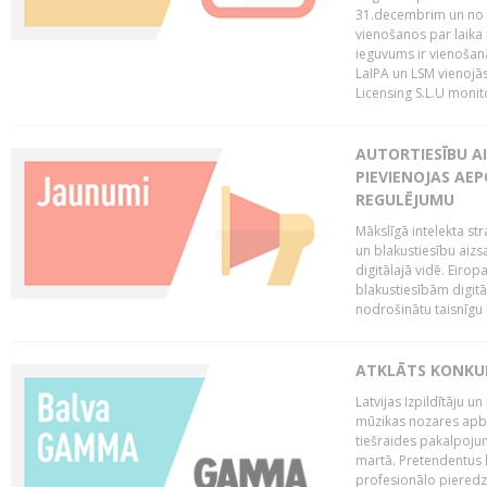
31.decembrim un no 2
vienošanos par laika
ieguvums ir vienošan
LaIPA un LSM vienojā
Licensing S.L.U monito
AUTORTIESĪBU AI
PIEVIENOJAS AEP
REGULĒJUMU
Mākslīgā intelekta str
un blakustiesību aizs
digitālajā vidē. Eirop
blakustiesībām digitāl
nodrošinātu taisnīgu
ATKLĀTS KONKU
Latvijas Izpildītāju 
mūzikas nozares apb
tiešraides pakalpoj
martā. Pretendentus l
profesionālo pieredzi