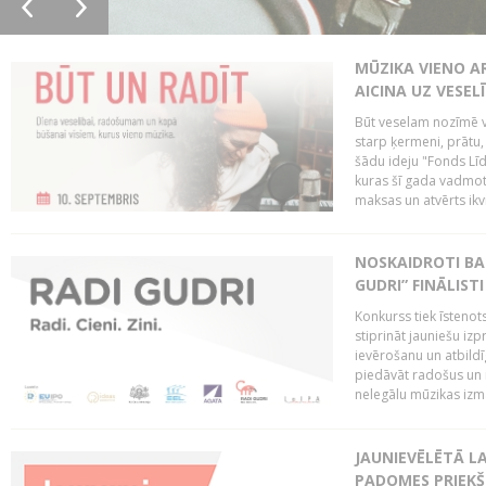
MŪZIKA VIENO A
AICINA UZ VESEL
Būt veselam nozīmē va
starp ķermeni, prātu
šādu ideju "Fonds Līd
kuras šī gada vadmotī
maksas un atvērts ikv
NOSKAIDROTI BA
GUDRI” FINĀLISTI
Konkurss tiek īstenots
stiprināt jauniešu izp
ievērošanu un atbildīgu
piedāvāt radošus un i
nelegālu mūzikas izm
JAUNIEVĒLĒTĀ LA
PADOMES PRIEKŠ