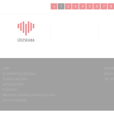
«
1
2
3
4
5
6
7
8
LAIPA
BIEDRĪ
ES IZMANTOJU MŪZIKU
MISAS 
ES RADU MŪZIKU
TEL. 6
AKTUALITĀTES
KONTAKTI
SĪKDATŅU IZMANTOŠANAS POLITIKA
DATU APSTRĀDE