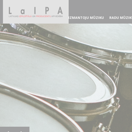
IZMANTOJU MŪZIKU
RADU MŪZIK