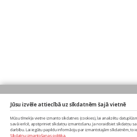
Jūsu izvēle attiecībā uz sīkdatnēm šajā vietnē
Mūsu tīmekļa vietne izmanto sīkdatnes (cookies), lai analizētu datuplūsm
savā ierīcē, apstipriniet sīkdatņu izmantošanu. Ja noraidīsiet sīkdatņu 
darbību. Lai iegūtu papildu informāciju par izmantotajām sīkdatnēm, to 
Sīkdatņu izmantošanas politika
.