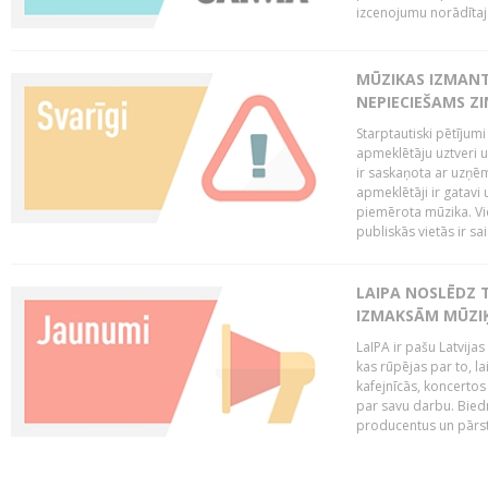
izcenojumu norādītaj
MŪZIKAS IZMAN
NEPIECIEŠAMS Z
Starptautiski pētījum
apmeklētāju uztveri 
ir saskaņota ar uzņēm
apmeklētāji ir gatavi 
piemērota mūzika. Vi
publiskās vietās ir sais
LAIPA NOSLĒDZ 
IZMAKSĀM MŪZIĶ
LaIPA ir pašu Latvija
kas rūpējas par to, lai
kafejnīcās, koncertos
par savu darbu. Biedr
producentus un pārstā