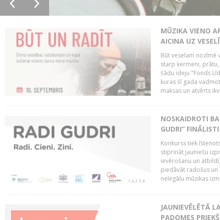
MŪZIKA VIENO A
AICINA UZ VESEL
Būt veselam nozīmē va
starp ķermeni, prātu
šādu ideju "Fonds Līd
kuras šī gada vadmotī
maksas un atvērts ikv
NOSKAIDROTI BA
GUDRI” FINĀLISTI
Konkurss tiek īstenots
stiprināt jauniešu izp
ievērošanu un atbildīgu
piedāvāt radošus un i
nelegālu mūzikas izm
JAUNIEVĒLĒTĀ LA
PADOMES PRIEKŠ