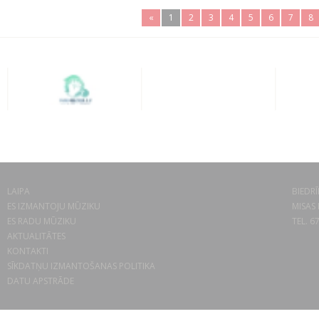
«
1
2
3
4
5
6
7
8
LAIPA
BIEDRĪ
ES IZMANTOJU MŪZIKU
MISAS 
ES RADU MŪZIKU
TEL. 6
AKTUALITĀTES
KONTAKTI
SĪKDATŅU IZMANTOŠANAS POLITIKA
DATU APSTRĀDE