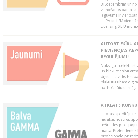
31.decembrim un no 2
vienošanos par laika
ieguvums ir vienošan
LaIPA un LSM vienojā
Licensing S.L.U monito
AUTORTIESĪBU AI
PIEVIENOJAS AEP
REGULĒJUMU
Mākslīgā intelekta str
un blakustiesību aizs
digitālajā vidē. Eirop
blakustiesībām digitāl
nodrošinātu taisnīgu
ATKLĀTS KONKU
Latvijas Izpildītāju 
mūzikas nozares apb
tiešraides pakalpoj
martā. Pretendentus l
profesionālo pieredzi