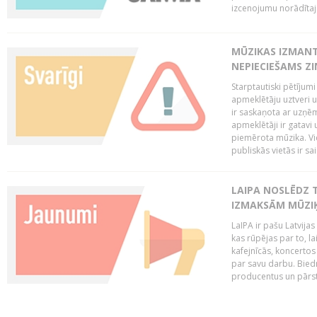
izcenojumu norādītaj
MŪZIKAS IZMAN
NEPIECIEŠAMS Z
Starptautiski pētījum
apmeklētāju uztveri 
ir saskaņota ar uzņēm
apmeklētāji ir gatavi 
piemērota mūzika. Vi
publiskās vietās ir sais
LAIPA NOSLĒDZ 
IZMAKSĀM MŪZIĶ
LaIPA ir pašu Latvija
kas rūpējas par to, lai
kafejnīcās, koncertos
par savu darbu. Biedr
producentus un pārstā