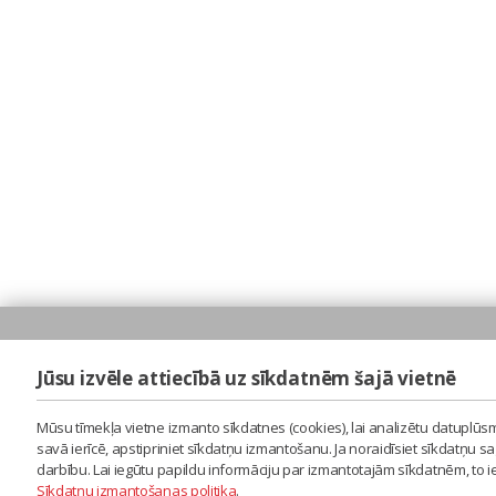
Jūsu izvēle attiecībā uz sīkdatnēm šajā vietnē
Mūsu tīmekļa vietne izmanto sīkdatnes (cookies), lai analizētu datuplūsm
savā ierīcē, apstipriniet sīkdatņu izmantošanu. Ja noraidīsiet sīkdatņu 
darbību. Lai iegūtu papildu informāciju par izmantotajām sīkdatnēm, to 
Sīkdatņu izmantošanas politika
.