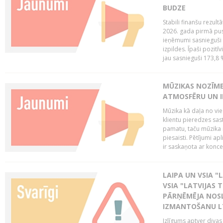
BUDZE
Stabili finanšu rezul
2026. gada pirmā pus
ieņēmumi sasnieguši 
izpildes. Īpaši pozitī
jau sasnieguši 173,8 
MŪZIKAS NOZĪME
ATMOSFĒRU UN I
Mūzika kā daļa no vie
klientu pieredzes sas
pamatu, taču mūzika i
piesaisti. Pētījumi a
ir saskaņota ar koncept
LAIPA UN VSIA "L
VSIA "LATVIJAS T
PĀRŅĒMĒJA NOSL
IZMANTOŠANU 
Izlīgums aptver divas