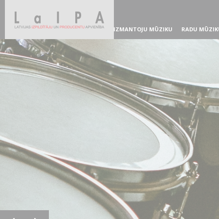
IZMANTOJU MŪZIKU
RADU MŪZIK