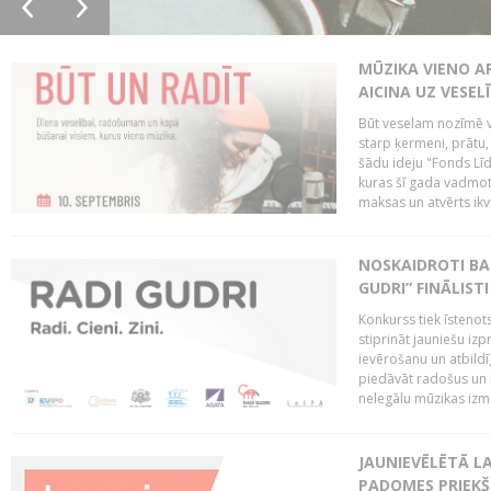
MŪZIKA VIENO A
AICINA UZ VESEL
Būt veselam nozīmē va
starp ķermeni, prātu
šādu ideju "Fonds Līd
kuras šī gada vadmotī
maksas un atvērts ikv
NOSKAIDROTI BA
GUDRI” FINĀLISTI
Konkurss tiek īstenots
stiprināt jauniešu izp
ievērošanu un atbildīgu
piedāvāt radošus un i
nelegālu mūzikas izm
JAUNIEVĒLĒTĀ LA
PADOMES PRIEKŠ