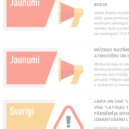
BUDZE
Stabili finanšu rezul
2026. gada pirmā pus
ieņēmumi sasnieguši 
izpildes. Īpaši pozitī
jau sasnieguši 173,8 
MŪZIKAS NOZĪME
ATMOSFĒRU UN I
Mūzika kā daļa no vie
klientu pieredzes sas
pamatu, taču mūzika i
piesaisti. Pētījumi a
ir saskaņota ar koncept
LAIPA UN VSIA "L
VSIA "LATVIJAS T
PĀRŅĒMĒJA NOSL
IZMANTOŠANU 
Izlīgums aptver divas