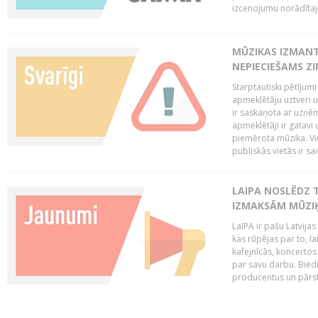
izcenojumu norādītaj
MŪZIKAS IZMAN
NEPIECIEŠAMS Z
Starptautiski pētījum
apmeklētāju uztveri 
ir saskaņota ar uzņēm
apmeklētāji ir gatavi 
piemērota mūzika. Vi
publiskās vietās ir sais
LAIPA NOSLĒDZ 
IZMAKSĀM MŪZIĶ
LaIPA ir pašu Latvija
kas rūpējas par to, lai
kafejnīcās, koncertos
par savu darbu. Biedr
producentus un pārstā