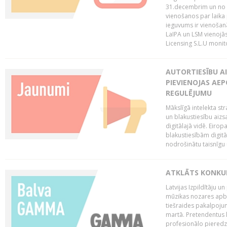
31.decembrim un no 2
vienošanos par laika
ieguvums ir vienošan
LaIPA un LSM vienojā
Licensing S.L.U monito
AUTORTIESĪBU AI
PIEVIENOJAS AEP
REGULĒJUMU
Mākslīgā intelekta str
un blakustiesību aizs
digitālajā vidē. Eirop
blakustiesībām digitāl
nodrošinātu taisnīgu
ATKLĀTS KONKU
Latvijas Izpildītāju 
mūzikas nozares apb
tiešraides pakalpoj
martā. Pretendentus l
profesionālo pieredzi