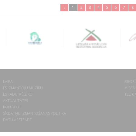
«
1
2
3
4
5
6
7
8
LAIPA
BIEDRĪ
ES IZMANTOJU MŪZIKU
MISAS 
ES RADU MŪZIKU
TEL. 6
AKTUALITĀTES
KONTAKTI
SĪKDATŅU IZMANTOŠANAS POLITIKA
DATU APSTRĀDE