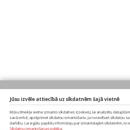
Jūsu izvēle attiecībā uz sīkdatnēm šajā vietnē
Mūsu tīmekļa vietne izmanto sīkdatnes (cookies), lai analizētu datuplūsm
savā ierīcē, apstipriniet sīkdatņu izmantošanu. Ja noraidīsiet sīkdatņu 
darbību. Lai iegūtu papildu informāciju par izmantotajām sīkdatnēm, to 
Sīkdatņu izmantošanas politika
.