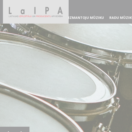
IZMANTOJU MŪZIKU
RADU MŪZIK