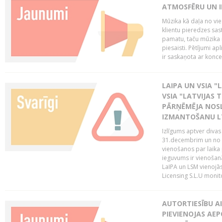
ATMOSFĒRU UN I
Mūzika kā daļa no vie
klientu pieredzes sas
pamatu, taču mūzika i
piesaisti. Pētījumi a
ir saskaņota ar koncept
LAIPA UN VSIA "L
VSIA "LATVIJAS T
PĀRŅĒMĒJA NOSL
IZMANTOŠANU 
Izlīgums aptver divas
31.decembrim un no 2
vienošanos par laika
ieguvums ir vienošan
LaIPA un LSM vienojā
Licensing S.L.U monito
AUTORTIESĪBU AI
PIEVIENOJAS AEP