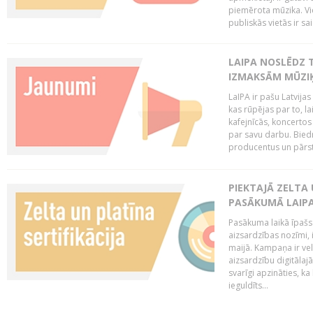
piemērota mūzika. Vi
publiskās vietās ir sais
LAIPA NOSLĒDZ 
IZMAKSĀM MŪZIĶ
LaIPA ir pašu Latvija
kas rūpējas par to, lai
kafejnīcās, koncertos
par savu darbu. Biedr
producentus un pārstā
PIEKTAJĀ ZELTA
PASĀKUMĀ LAIPA
Pasākuma laikā īpašs u
aizsardzības nozīmi,
maijā. Kampaņa ir vel
aizsardzību digitālajā
svarīgi apzināties, ka
ieguldīts...