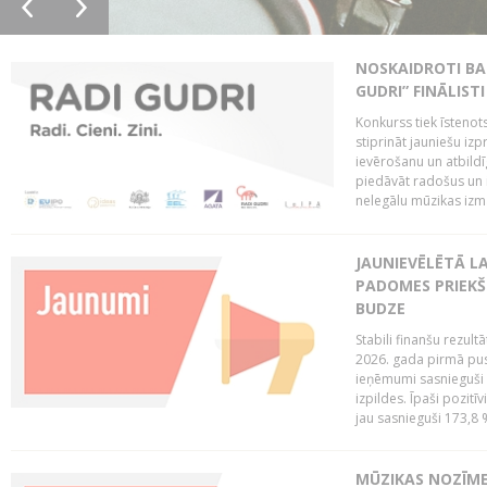
NOSKAIDROTI BA
GUDRI” FINĀLISTI
Konkurss tiek īstenots
stiprināt jauniešu izp
ievērošanu un atbildīgu
piedāvāt radošus un i
nelegālu mūzikas izm
JAUNIEVĒLĒTĀ LA
PADOMES PRIEKŠ
BUDZE
Stabili finanšu rezul
2026. gada pirmā pus
ieņēmumi sasnieguši 
izpildes. Īpaši pozitī
jau sasnieguši 173,8 
MŪZIKAS NOZĪME