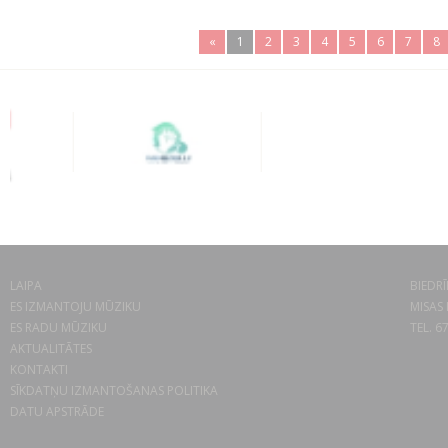
«
1
2
3
4
5
6
7
8
LAIPA
BIEDRĪ
ES IZMANTOJU MŪZIKU
MISAS 
ES RADU MŪZIKU
TEL. 6
AKTUALITĀTES
KONTAKTI
SĪKDATŅU IZMANTOŠANAS POLITIKA
DATU APSTRĀDE