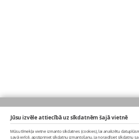
Jūsu izvēle attiecībā uz sīkdatnēm šajā vietnē
Mūsu tīmekļa vietne izmanto sīkdatnes (cookies), lai analizētu datuplūsm
savā ierīcē, apstipriniet sīkdatņu izmantošanu. Ja noraidīsiet sīkdatņu 