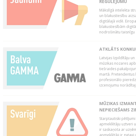
REGULĒJUMU
Mākslīgā intelekta str
un blakustiesību aizs
digitālajā vidē. Eirop
blakustiesībām digitāl
nodrošinātu taisnīgu
ATKLĀTS KONKU
Latvijas Izpildītāju 
mūzikas nozares apb
tiešraides pakalpoj
martā. Pretendentus l
profesionālo pieredzi
izcenojumu norādītaj
MŪZIKAS IZMAN
NEPIECIEŠAMS Z
Starptautiski pētījum
apmeklētāju uztveri 
ir saskaņota ar uzņēm
apmeklētāji ir gatavi 