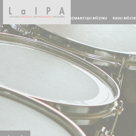
IZMANTOJU MŪZIKU
RADU MŪZIK