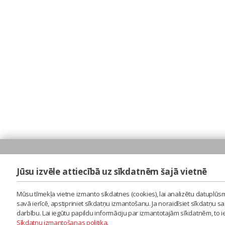
Jūsu izvēle attiecībā uz sīkdatnēm šajā vietnē
Mūsu tīmekļa vietne izmanto sīkdatnes (cookies), lai analizētu datuplūsm
savā ierīcē, apstipriniet sīkdatņu izmantošanu. Ja noraidīsiet sīkdatņu 
darbību. Lai iegūtu papildu informāciju par izmantotajām sīkdatnēm, to 
Sīkdatņu izmantošanas politika
.