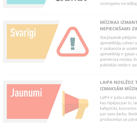
izcenojumu norādītaj
MŪZIKAS IZMAN
NEPIECIEŠAMS Z
Starptautiski pētījum
apmeklētāju uztveri 
ir saskaņota ar uzņēm
apmeklētāji ir gatavi 
piemērota mūzika. Vi
publiskās vietās ir sais
LAIPA NOSLĒDZ 
IZMAKSĀM MŪZIĶ
LaIPA ir pašu Latvija
kas rūpējas par to, lai
kafejnīcās, koncertos
par savu darbu. Biedr
producentus un pārstā