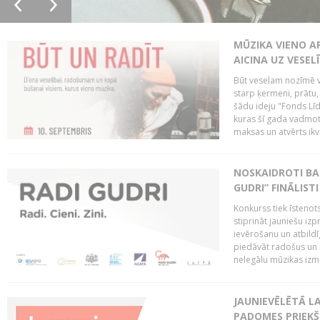
MŪZIKA VIENO A
AICINA UZ VESEL
Būt veselam nozīmē va
starp ķermeni, prātu
šādu ideju "Fonds Līd
kuras šī gada vadmotī
maksas un atvērts ikv
NOSKAIDROTI BA
GUDRI” FINĀLISTI
Konkurss tiek īstenots
stiprināt jauniešu izp
ievērošanu un atbildīgu
piedāvāt radošus un i
nelegālu mūzikas izm
JAUNIEVĒLĒTĀ LA
PADOMES PRIEKŠ