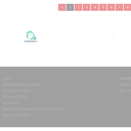
«
1
2
3
4
5
6
7
8
LAIPA
BIEDRĪ
ES IZMANTOJU MŪZIKU
MISAS 
ES RADU MŪZIKU
TEL. 6
AKTUALITĀTES
KONTAKTI
SĪKDATŅU IZMANTOŠANAS POLITIKA
DATU APSTRĀDE