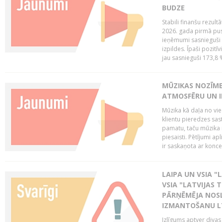
BUDZE
Stabili finanšu rezul
2026. gada pirmā pus
ieņēmumi sasnieguši 
izpildes. Īpaši pozitī
jau sasnieguši 173,8 
MŪZIKAS NOZĪME
ATMOSFĒRU UN I
Mūzika kā daļa no vie
klientu pieredzes sas
pamatu, taču mūzika i
piesaisti. Pētījumi a
ir saskaņota ar koncept
LAIPA UN VSIA "L
VSIA "LATVIJAS T
PĀRŅĒMĒJA NOSL
IZMANTOŠANU 
Izlīgums aptver divas