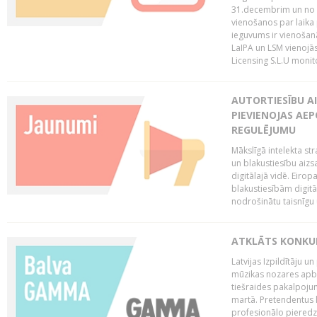
31.decembrim un no 2
vienošanos par laika
ieguvums ir vienošan
LaIPA un LSM vienojā
Licensing S.L.U monito
AUTORTIESĪBU AI
PIEVIENOJAS AEP
REGULĒJUMU
Mākslīgā intelekta str
un blakustiesību aizs
digitālajā vidē. Eirop
blakustiesībām digitāl
nodrošinātu taisnīgu
ATKLĀTS KONKU
Latvijas Izpildītāju 
mūzikas nozares apb
tiešraides pakalpoj
martā. Pretendentus l
profesionālo pieredzi