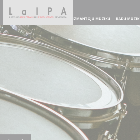
IZMANTOJU MŪZIKU
RADU MŪZIK