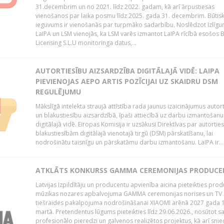
31.decembrim un no 2021. līdz 2022. gadam, kā arī ārpustiesas
vienošanos par laika posmu līdz 2025. gada 31. decembrim. Būtis
ieguvums ir vienošanās par turpmāko sadarbību. Noslēdzot Izlīgu
LaIPA un LSM vienojās, ka LSM varēs izmantot LaIPA rīcībā esošos
Licensing S.L.U monitoringa datus,...
AUTORTIESĪBU AIZSARDZĪBA DIGITĀLAJĀ VIDĒ: LAIPA
PIEVIENOJAS AEPO ARTIS POZĪCIJAI UZ SKAIDRU DSM
REGULĒJUMU
Mākslīgā intelekta straujā attīstība rada jaunus izaicinājumus autor
un blakustiesību aizsardzībā, īpaši attiecībā uz darbu izmantošanu
digitālajā vidē. Eiropas Komisija ir uzsākusi Direktīvas par autorti
blakustiesībām digitālajā vienotajā tirgū (DSM) pārskatīšanu, lai
nodrošinātu taisnīgu un pārskatāmu darbu izmantošanu. LaIPA ir...
ATKLĀTS KONKURSS GAMMA CEREMONIJAS PRODUC
Latvijas Izpildītāju un producentu apvienība aicina pieteikties pro
mūzikas nozares apbalvojuma GAMMA ceremonijas norises un TV
tiešraides pakalpojuma nodrošināšanai XIAOMI arēnā 2027 gada 1
martā. Pretendentus lūgums pieteikties līdz 29.06.2026., nosūtot s
profesionālo pieredzi un galvenos realizētos projektus, kā arī sni