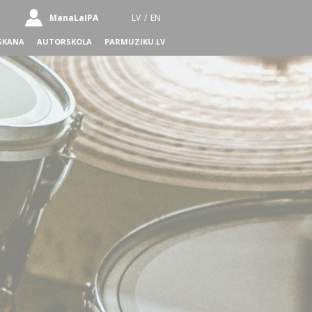
ManaLaIPA
LV
/
EN
SKANA
AUTORSKOLA
PARMUZIKU.LV