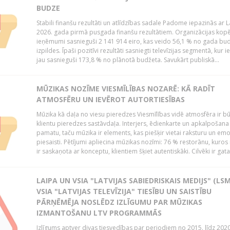
BUDZE
Stabili finanšu rezultāti un atlīdzības sadale Padome iepazinās ar 
2026. gada pirmā pusgada finanšu rezultātiem. Organizācijas kopē
ieņēmumi sasnieguši 2 141 914 eiro, kas veido 56,1 % no gada bu
izpildes. Īpaši pozitīvi rezultāti sasniegti televīzijas segmentā, kur
jau sasnieguši 173,8 % no plānotā budžeta. Savukārt publiskā...
MŪZIKAS NOZĪME VIESMĪLĪBAS NOZARĒ: KĀ RADĪT
ATMOSFĒRU UN IEVĒROT AUTORTIESĪBAS
Mūzika kā daļa no viesu pieredzes Viesmīlības vidē atmosfēra ir bū
klientu pieredzes sastāvdaļa. Interjers, ēdienkarte un apkalpošana
pamatu, taču mūzika ir elements, kas piešķir vietai raksturu un em
piesaisti. Pētījumi apliecina mūzikas nozīmi: 76 % restorānu, kuros
ir saskaņota ar konceptu, klientiem šķiet autentiskāki. Cilvēki ir gatav
LAIPA UN VSIA "LATVIJAS SABIEDRISKAIS MEDIJS" (LSM
VSIA "LATVIJAS TELEVĪZIJA" TIESĪBU UN SAISTĪBU
PĀRŅĒMĒJA NOSLĒDZ IZLĪGUMU PAR MŪZIKAS
IZMANTOŠANU LTV PROGRAMMĀS
Izlīgums aptver divas tiesvedības par periodiem no 2015. līdz 202