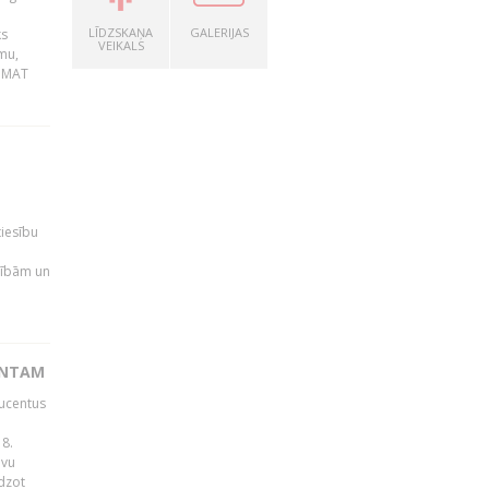
LĪDZSKAŅA
GALERIJAS
ks
VEIKALS
mu,
 BMAT
tiesību
esībām un
ENTAM
ducentus
8.
avu
edzot