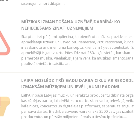
izcenojumu norādītajām...
MŪZIKAS IZMANTOŠANA UZŅĒMĒJDARBĪBĀ: KO
NEPIECIEŠAMS ZINĀT UZŅĒMĒJIEM
Starptautiski pētījumi apliecina, ka piemērota mūzika pozitīvi iete
apmeklētāju uztveri un uzvedību. Piemēram, 76% restorānu, kuros
ir saskaņota ar uzņēmuma konceptu, klientiem šķiet autentiskāki. S
apmeklētāji ir gatavi uzturēties līdz pat 26% ilgāk vietās, kur skan
piemērota mūzika. Vienlaikus jāņem vērā, ka mūzikas izmantošana
publiskās vietās ir saistīta ar...
LAIPA NOSLĒDZ TRĪS GADU DARBA CIKLU AR REKORD
IZMAKSĀM MŪZIĶIEM UN IEVĒL JAUNU PADOMI.
LaIPA ir pašu Latvijas mūziķu un ierakstu producentu dibināta organ
kas rūpējas par to, lai cilvēki, kuru darbs skan radio, televīzijā, veik
kafejnīcās, koncertos un digitālajās platformās, saņemtu taisnīgu a
par savu darbu. Biedrība apvieno vairāk nekā 3500 Latvijas izpildīt
producentus un pārstāv miljoniem ārvalstu tiesību īpašnieku....