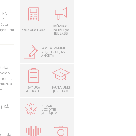
LaIPA
jie
džeta
MŪZIKAS
 ieņēmumi
KALKULATORS
PATĒRIŅA
INDEKSS
FONOGRAMMU
REĢISTRĀCIJAS
ANKETA
tiska
 veido
ocionālu
 mūzika
SATURA
JAUTĀJUMS
i...
ATSKAITE
JURISTAM
BIEŽĀK
) KĀ
UZDOTIE
JAUTĀJUMI
0. gada