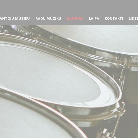
ANTOJU MŪZIKU
RADU MŪZIKU
JAUNUMI
LAIPA
KONTAKTI
LIDZ