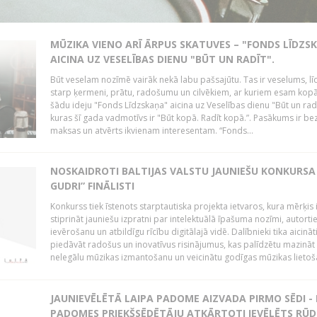
MŪZIKA VIENO ARĪ ĀRPUS SKATUVES – "FONDS LĪDZS
AICINA UZ VESELĪBAS DIENU "BŪT UN RADĪT".
Būt veselam nozīmē vairāk nekā labu pašsajūtu. Tas ir veselums, lī
starp ķermeni, prātu, radošumu un cilvēkiem, ar kuriem esam kopā
šādu ideju "Fonds Līdzskaņa" aicina uz Veselības dienu "Būt un radī
kuras šī gada vadmotīvs ir "Būt kopā. Radīt kopā.”. Pasākums ir be
maksas un atvērts ikvienam interesentam. “Fonds...
NOSKAIDROTI BALTIJAS VALSTU JAUNIEŠU KONKURSA 
GUDRI” FINĀLISTI
Konkurss tiek īstenots starptautiska projekta ietvaros, kura mērķis 
stiprināt jauniešu izpratni par intelektuālā īpašuma nozīmi, autorti
ievērošanu un atbildīgu rīcību digitālajā vidē. Dalībnieki tika aicināt
piedāvāt radošus un inovatīvus risinājumus, kas palīdzētu mazināt
nelegālu mūzikas izmantošanu un veicinātu godīgas mūzikas lietoša
JAUNIEVĒLĒTĀ LAIPA PADOME AIZVADA PIRMO SĒDI -
PADOMES PRIEKŠSĒDĒTĀJU ATKĀRTOTI IEVĒLĒTS RŪD