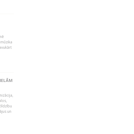
kmē
 mūzika
avukārt
LIELĀM
izācija,
alos,
tlīdzību
ājus un