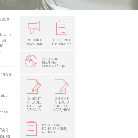
KAŅA"
dzsvars
. Ar
PIETEIKT
DJ LICENCE
PASĀKUMU
PIETEIKUMS
t",
z
ZELTA UN
PLATĪNA
SERTIFIKĀCIJA
“RADI
ir
esību
SAŅEMT
SAŅEMT
i
ATĻAUJU
ATĻAUJU
MŪZIKAI
MŪZIKAI
VEIKALĀ
KAFEJNĪCĀ
nas...
PASĀKUMA
FONOGRAMMU
 PAR
ATSKAITE
OLFS