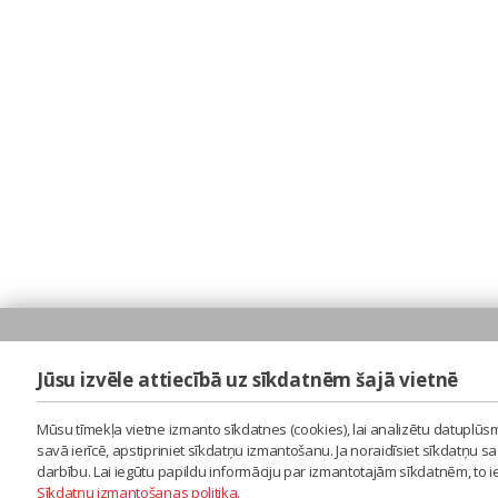
Jūsu izvēle attiecībā uz sīkdatnēm šajā vietnē
Mūsu tīmekļa vietne izmanto sīkdatnes (cookies), lai analizētu datuplūsm
savā ierīcē, apstipriniet sīkdatņu izmantošanu. Ja noraidīsiet sīkdatņu 
darbību. Lai iegūtu papildu informāciju par izmantotajām sīkdatnēm, to 
Sīkdatņu izmantošanas politika
.