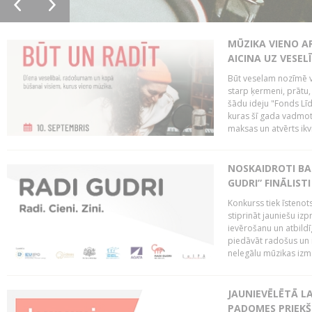
MŪZIKA VIENO A
AICINA UZ VESEL
Būt veselam nozīmē va
starp ķermeni, prātu
šādu ideju "Fonds Līd
kuras šī gada vadmotī
maksas un atvērts ikv
NOSKAIDROTI BA
GUDRI” FINĀLISTI
Konkurss tiek īstenots
stiprināt jauniešu izp
ievērošanu un atbildīgu
piedāvāt radošus un i
nelegālu mūzikas izm
JAUNIEVĒLĒTĀ LA
PADOMES PRIEKŠ