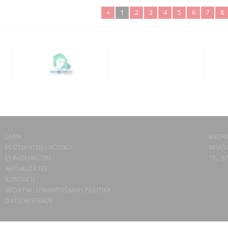
«
1
2
3
4
5
6
7
8
LAIPA
BIEDRĪ
ES IZMANTOJU MŪZIKU
MISAS 
ES RADU MŪZIKU
TEL. 6
AKTUALITĀTES
KONTAKTI
SĪKDATŅU IZMANTOŠANAS POLITIKA
DATU APSTRĀDE