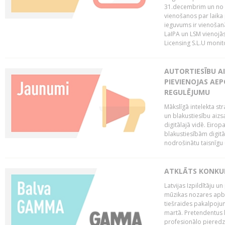
31.decembrim un no 2
vienošanos par laika
ieguvums ir vienošan
LaIPA un LSM vienojā
Licensing S.L.U monito
AUTORTIESĪBU AI
PIEVIENOJAS AEP
REGULĒJUMU
Mākslīgā intelekta str
un blakustiesību aizs
digitālajā vidē. Eirop
blakustiesībām digitāl
nodrošinātu taisnīgu
ATKLĀTS KONKU
Latvijas Izpildītāju 
mūzikas nozares apb
tiešraides pakalpoj
martā. Pretendentus l
profesionālo pieredzi