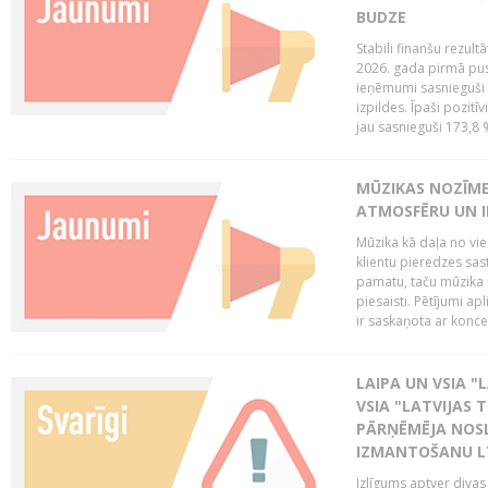
BUDZE
Stabili finanšu rezul
2026. gada pirmā pus
ieņēmumi sasnieguši 
izpildes. Īpaši pozitī
jau sasnieguši 173,8 
MŪZIKAS NOZĪME
ATMOSFĒRU UN I
Mūzika kā daļa no vie
klientu pieredzes sas
pamatu, taču mūzika i
piesaisti. Pētījumi a
ir saskaņota ar koncept
LAIPA UN VSIA "L
VSIA "LATVIJAS T
PĀRŅĒMĒJA NOSL
IZMANTOŠANU 
Izlīgums aptver divas