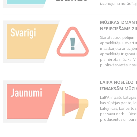
izcenojumu norādītaj
MŪZIKAS IZMAN
NEPIECIEŠAMS Z
Starptautiski pētījum
apmeklētāju uztveri 
ir saskaņota ar uzņēm
apmeklētāji ir gatavi 
piemērota mūzika. Vi
publiskās vietās ir sais
LAIPA NOSLĒDZ 
IZMAKSĀM MŪZIĶ
LaIPA ir pašu Latvija
kas rūpējas par to, lai
kafejnīcās, koncertos
par savu darbu. Biedr
producentus un pārstā