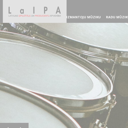
IZMANTOJU MŪZIKU
RADU MŪZIK