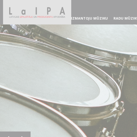
IZMANTOJU MŪZIKU
RADU MŪZIK