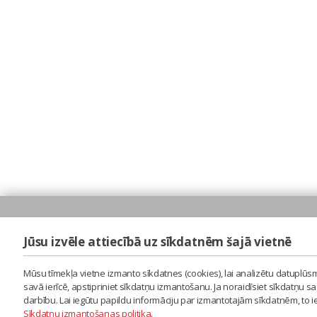
Jūsu izvēle attiecībā uz sīkdatnēm šajā vietnē
Mūsu tīmekļa vietne izmanto sīkdatnes (cookies), lai analizētu datuplūsm
savā ierīcē, apstipriniet sīkdatņu izmantošanu. Ja noraidīsiet sīkdatņu 
darbību. Lai iegūtu papildu informāciju par izmantotajām sīkdatnēm, to 
Sīkdatņu izmantošanas politika
.