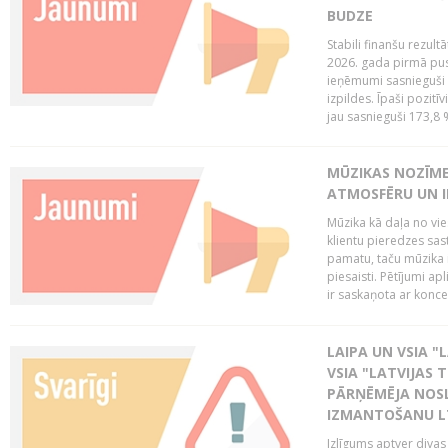
BUDZE
Stabili finanšu rezul
2026. gada pirmā pus
ieņēmumi sasnieguši 
izpildes. Īpaši pozitī
jau sasnieguši 173,8 
MŪZIKAS NOZĪME
ATMOSFĒRU UN I
Mūzika kā daļa no vie
klientu pieredzes sas
pamatu, taču mūzika i
piesaisti. Pētījumi a
ir saskaņota ar koncept
LAIPA UN VSIA "L
VSIA "LATVIJAS T
PĀRŅĒMĒJA NOSL
IZMANTOŠANU 
Izlīgums aptver divas