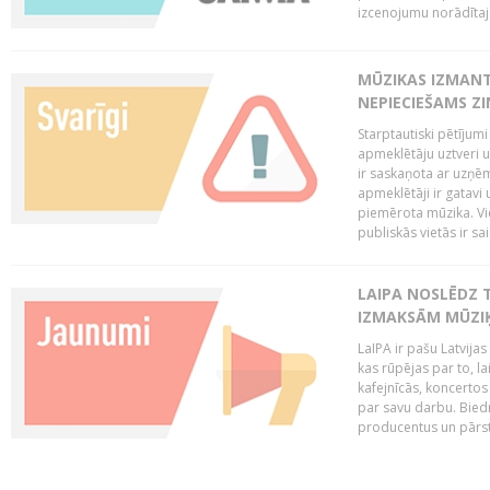
izcenojumu norādītaj
MŪZIKAS IZMAN
NEPIECIEŠAMS Z
Starptautiski pētījum
apmeklētāju uztveri 
ir saskaņota ar uzņēm
apmeklētāji ir gatavi 
piemērota mūzika. Vi
publiskās vietās ir sais
LAIPA NOSLĒDZ 
IZMAKSĀM MŪZIĶ
LaIPA ir pašu Latvija
kas rūpējas par to, lai
kafejnīcās, koncertos
par savu darbu. Biedr
producentus un pārstā