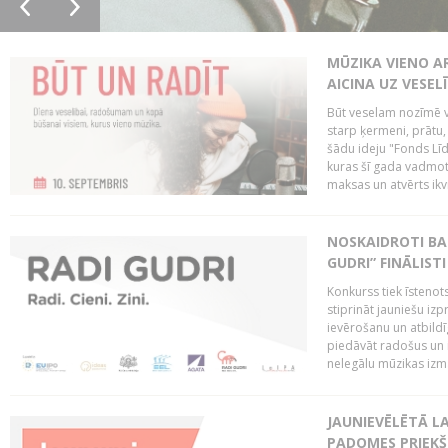
MŪZIKA VIENO A
AICINA UZ VESEL
Būt veselam nozīmē va
starp ķermeni, prātu
šādu ideju "Fonds Līd
kuras šī gada vadmotī
maksas un atvērts ikv
NOSKAIDROTI BA
GUDRI” FINĀLISTI
Konkurss tiek īstenots
stiprināt jauniešu izp
ievērošanu un atbildīgu
piedāvāt radošus un i
nelegālu mūzikas izm
JAUNIEVĒLĒTĀ LA
PADOMES PRIEKŠ