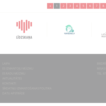
«
1
2
3
4
5
6
7
8
LAIPA
BIEDRĪ
ES IZMANTOJU MŪZIKU
MISAS 
ES RADU MŪZIKU
TEL. 6
AKTUALITĀTES
KONTAKTI
SĪKDATŅU IZMANTOŠANAS POLITIKA
DATU APSTRĀDE