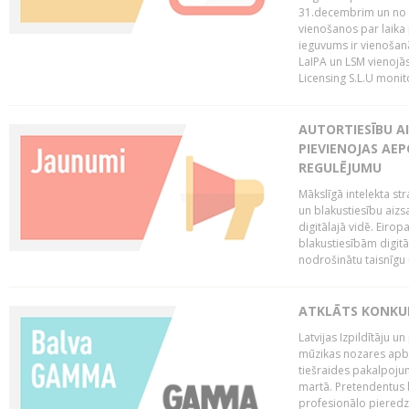
31.decembrim un no 2
vienošanos par laika
ieguvums ir vienošan
LaIPA un LSM vienojā
Licensing S.L.U monito
AUTORTIESĪBU AI
PIEVIENOJAS AEP
REGULĒJUMU
Mākslīgā intelekta str
un blakustiesību aizs
digitālajā vidē. Eirop
blakustiesībām digitāl
nodrošinātu taisnīgu
ATKLĀTS KONKU
Latvijas Izpildītāju 
mūzikas nozares apb
tiešraides pakalpoj
martā. Pretendentus l
profesionālo pieredzi