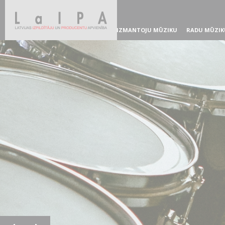
IZMANTOJU MŪZIKU
RADU MŪZIK