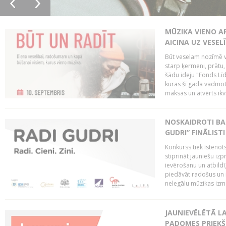
MŪZIKA VIENO A
AICINA UZ VESEL
Būt veselam nozīmē va
starp ķermeni, prātu
šādu ideju "Fonds Līd
kuras šī gada vadmotī
maksas un atvērts ikv
NOSKAIDROTI BA
GUDRI” FINĀLISTI
Konkurss tiek īstenots
stiprināt jauniešu izp
ievērošanu un atbildīgu
piedāvāt radošus un i
nelegālu mūzikas izm
JAUNIEVĒLĒTĀ LA
PADOMES PRIEKŠ