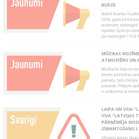
BUDZE
Stabili finanšu rezul
2026. gada pirmā pus
ieņēmumi sasnieguši 
izpildes. Īpaši pozitī
jau sasnieguši 173,8 
MŪZIKAS NOZĪME
ATMOSFĒRU UN I
Mūzika kā daļa no vie
klientu pieredzes sas
pamatu, taču mūzika i
piesaisti. Pētījumi a
ir saskaņota ar koncept
LAIPA UN VSIA "L
VSIA "LATVIJAS T
PĀRŅĒMĒJA NOSL
IZMANTOŠANU 
Izlīgums aptver divas