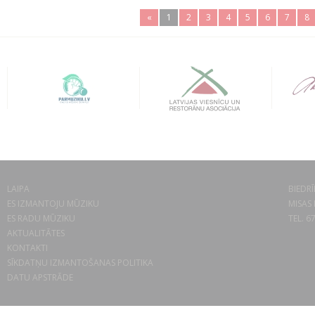
«
1
2
3
4
5
6
7
8
LAIPA
BIEDRĪ
ES IZMANTOJU MŪZIKU
MISAS 
ES RADU MŪZIKU
TEL. 6
AKTUALITĀTES
KONTAKTI
SĪKDATŅU IZMANTOŠANAS POLITIKA
DATU APSTRĀDE