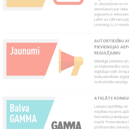
31.decembrim un no 2
vienošanos par laika
ieguvums ir vienošan
LaIPA un LSM vienojā
Licensing S.L.U monito
AUTORTIESĪBU AI
PIEVIENOJAS AEP
REGULĒJUMU
Mākslīgā intelekta str
un blakustiesību aizs
digitālajā vidē. Eirop
blakustiesībām digitāl
nodrošinātu taisnīgu
ATKLĀTS KONKU
Latvijas Izpildītāju 
mūzikas nozares apb
tiešraides pakalpoj
martā. Pretendentus l
profesionālo pieredzi