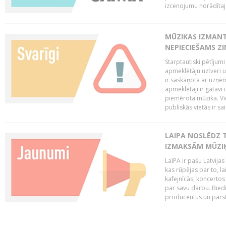
izcenojumu norādītaj
MŪZIKAS IZMAN
NEPIECIEŠAMS Z
Starptautiski pētījum
apmeklētāju uztveri 
ir saskaņota ar uzņēm
apmeklētāji ir gatavi 
piemērota mūzika. Vi
publiskās vietās ir sais
LAIPA NOSLĒDZ 
IZMAKSĀM MŪZIĶ
LaIPA ir pašu Latvija
kas rūpējas par to, lai
kafejnīcās, koncertos
par savu darbu. Biedr
producentus un pārstā