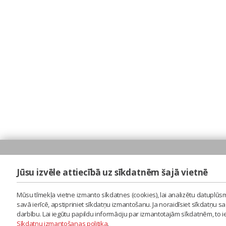
Jūsu izvēle attiecībā uz sīkdatnēm šajā vietnē
Mūsu tīmekļa vietne izmanto sīkdatnes (cookies), lai analizētu datuplūsm
savā ierīcē, apstipriniet sīkdatņu izmantošanu. Ja noraidīsiet sīkdatņu 
darbību. Lai iegūtu papildu informāciju par izmantotajām sīkdatnēm, to 
Sīkdatņu izmantošanas politika
.