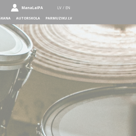
ManaLaIPA
LV
/
EN
SKANA
AUTORSKOLA
PARMUZIKU.LV