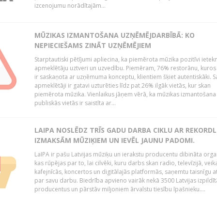
izcenojumu norādītajām...
MŪZIKAS IZMANTOŠANA UZŅĒMĒJDARBĪBĀ: KO
NEPIECIEŠAMS ZINĀT UZŅĒMĒJIEM
Starptautiski pētījumi apliecina, ka piemērota mūzika pozitīvi iete
apmeklētāju uztveri un uzvedību. Piemēram, 76% restorānu, kuros
ir saskaņota ar uzņēmuma konceptu, klientiem šķiet autentiskāki. S
apmeklētāji ir gatavi uzturēties līdz pat 26% ilgāk vietās, kur skan
piemērota mūzika. Vienlaikus jāņem vērā, ka mūzikas izmantošana
publiskās vietās ir saistīta ar...
LAIPA NOSLĒDZ TRĪS GADU DARBA CIKLU AR REKORD
IZMAKSĀM MŪZIĶIEM UN IEVĒL JAUNU PADOMI.
LaIPA ir pašu Latvijas mūziķu un ierakstu producentu dibināta organ
kas rūpējas par to, lai cilvēki, kuru darbs skan radio, televīzijā, veik
kafejnīcās, koncertos un digitālajās platformās, saņemtu taisnīgu a
par savu darbu. Biedrība apvieno vairāk nekā 3500 Latvijas izpildīt
producentus un pārstāv miljoniem ārvalstu tiesību īpašnieku....