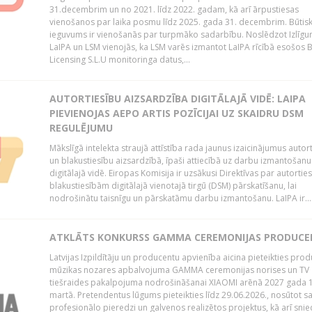
31.decembrim un no 2021. līdz 2022. gadam, kā arī ārpustiesas
vienošanos par laika posmu līdz 2025. gada 31. decembrim. Būtis
ieguvums ir vienošanās par turpmāko sadarbību. Noslēdzot Izlīgu
LaIPA un LSM vienojās, ka LSM varēs izmantot LaIPA rīcībā esošos
Licensing S.L.U monitoringa datus,...
AUTORTIESĪBU AIZSARDZĪBA DIGITĀLAJĀ VIDĒ: LAIPA
PIEVIENOJAS AEPO ARTIS POZĪCIJAI UZ SKAIDRU DSM
REGULĒJUMU
Mākslīgā intelekta straujā attīstība rada jaunus izaicinājumus autor
un blakustiesību aizsardzībā, īpaši attiecībā uz darbu izmantošanu
digitālajā vidē. Eiropas Komisija ir uzsākusi Direktīvas par autorti
blakustiesībām digitālajā vienotajā tirgū (DSM) pārskatīšanu, lai
nodrošinātu taisnīgu un pārskatāmu darbu izmantošanu. LaIPA ir...
ATKLĀTS KONKURSS GAMMA CEREMONIJAS PRODUC
Latvijas Izpildītāju un producentu apvienība aicina pieteikties pro
mūzikas nozares apbalvojuma GAMMA ceremonijas norises un TV
tiešraides pakalpojuma nodrošināšanai XIAOMI arēnā 2027 gada 1
martā. Pretendentus lūgums pieteikties līdz 29.06.2026., nosūtot s
profesionālo pieredzi un galvenos realizētos projektus, kā arī sni