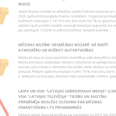
BUDZE
Stabili finanšu rezultāti un atlīdzības sadale Padome iepazinās ar 
2026. gada pirmā pusgada finanšu rezultātiem. Organizācijas kopē
ieņēmumi sasnieguši 2 141 914 eiro, kas veido 56,1 % no gada bu
izpildes. Īpaši pozitīvi rezultāti sasniegti televīzijas segmentā, kur
jau sasnieguši 173,8 % no plānotā budžeta. Savukārt publiskā...
MŪZIKAS NOZĪME VIESMĪLĪBAS NOZARĒ: KĀ RADĪT
ATMOSFĒRU UN IEVĒROT AUTORTIESĪBAS
Mūzika kā daļa no viesu pieredzes Viesmīlības vidē atmosfēra ir bū
klientu pieredzes sastāvdaļa. Interjers, ēdienkarte un apkalpošana
pamatu, taču mūzika ir elements, kas piešķir vietai raksturu un em
piesaisti. Pētījumi apliecina mūzikas nozīmi: 76 % restorānu, kuros
ir saskaņota ar konceptu, klientiem šķiet autentiskāki. Cilvēki ir gatav
LAIPA UN VSIA "LATVIJAS SABIEDRISKAIS MEDIJS" (LSM
VSIA "LATVIJAS TELEVĪZIJA" TIESĪBU UN SAISTĪBU
PĀRŅĒMĒJA NOSLĒDZ IZLĪGUMU PAR MŪZIKAS
IZMANTOŠANU LTV PROGRAMMĀS
Izlīgums aptver divas tiesvedības par periodiem no 2015. līdz 202