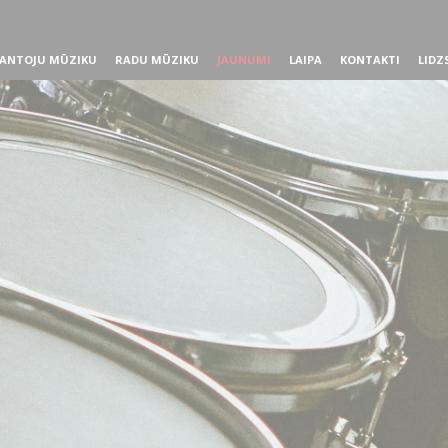
ANTOJU MŪZIKU
RADU MŪZIKU
JAUNUMI
LAIPA
KONTAKTI
LIDZ