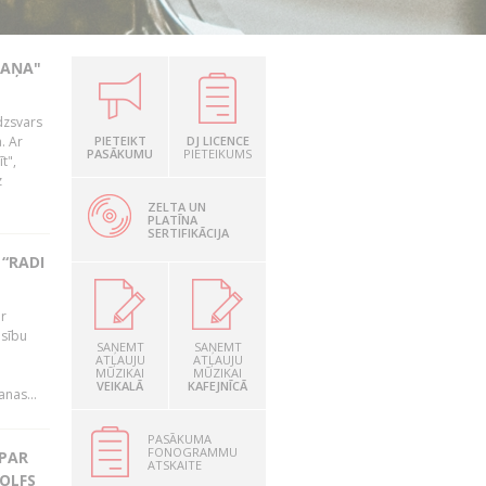
KAŅA"
dzsvars
. Ar
PIETEIKT
DJ LICENCE
PASĀKUMU
PIETEIKUMS
t",
z
ZELTA UN
PLATĪNA
SERTIFIKĀCIJA
“RADI
ir
esību
SAŅEMT
SAŅEMT
i
ATĻAUJU
ATĻAUJU
MŪZIKAI
MŪZIKAI
VEIKALĀ
KAFEJNĪCĀ
nas...
PASĀKUMA
FONOGRAMMU
 PAR
ATSKAITE
OLFS