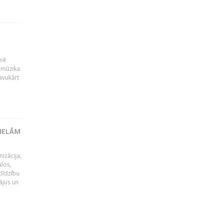
kmē
 mūzika
avukārt
LIELĀM
izācija,
alos,
tlīdzību
ājus un