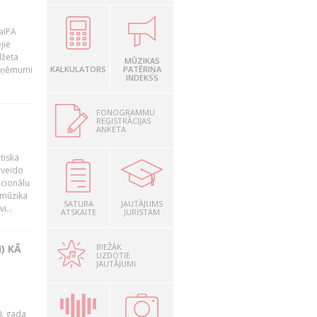
LaIPA
jie
džeta
MŪZIKAS
 ieņēmumi
KALKULATORS
PATĒRIŅA
INDEKSS
FONOGRAMMU
REĢISTRĀCIJAS
ANKETA
tiska
 veido
ocionālu
 mūzika
SATURA
JAUTĀJUMS
i...
ATSKAITE
JURISTAM
BIEŽĀK
) KĀ
UZDOTIE
JAUTĀJUMI
0. gada