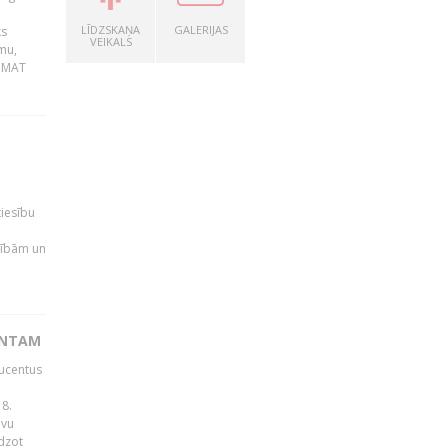
LĪDZSKAŅA
GALERIJAS
ks
VEIKALS
mu,
 BMAT
tiesību
esībām un
ENTAM
ducentus
8.
avu
edzot