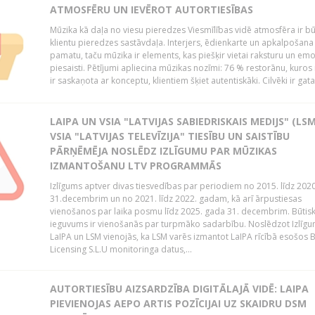
ATMOSFĒRU UN IEVĒROT AUTORTIESĪBAS
Mūzika kā daļa no viesu pieredzes Viesmīlības vidē atmosfēra ir bū
klientu pieredzes sastāvdaļa. Interjers, ēdienkarte un apkalpošana
pamatu, taču mūzika ir elements, kas piešķir vietai raksturu un em
piesaisti. Pētījumi apliecina mūzikas nozīmi: 76 % restorānu, kuros
ir saskaņota ar konceptu, klientiem šķiet autentiskāki. Cilvēki ir gatav
LAIPA UN VSIA "LATVIJAS SABIEDRISKAIS MEDIJS" (LSM
VSIA "LATVIJAS TELEVĪZIJA" TIESĪBU UN SAISTĪBU
PĀRŅĒMĒJA NOSLĒDZ IZLĪGUMU PAR MŪZIKAS
IZMANTOŠANU LTV PROGRAMMĀS
Izlīgums aptver divas tiesvedības par periodiem no 2015. līdz 202
31.decembrim un no 2021. līdz 2022. gadam, kā arī ārpustiesas
vienošanos par laika posmu līdz 2025. gada 31. decembrim. Būtis
ieguvums ir vienošanās par turpmāko sadarbību. Noslēdzot Izlīgu
LaIPA un LSM vienojās, ka LSM varēs izmantot LaIPA rīcībā esošos
Licensing S.L.U monitoringa datus,...
AUTORTIESĪBU AIZSARDZĪBA DIGITĀLAJĀ VIDĒ: LAIPA
PIEVIENOJAS AEPO ARTIS POZĪCIJAI UZ SKAIDRU DSM