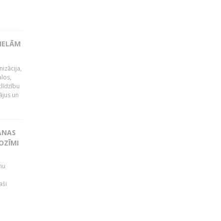
LIELĀM
izācija,
alos,
tlīdzību
ājus un
ANAS
OZĪMI
mu
aši