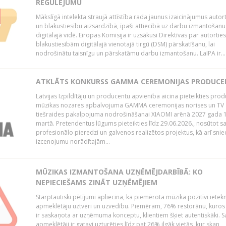
REGULĒJUMU
Mākslīgā intelekta straujā attīstība rada jaunus izaicinājumus autor
un blakustiesību aizsardzībā, īpaši attiecībā uz darbu izmantošanu
digitālajā vidē. Eiropas Komisija ir uzsākusi Direktīvas par autorti
blakustiesībām digitālajā vienotajā tirgū (DSM) pārskatīšanu, lai
nodrošinātu taisnīgu un pārskatāmu darbu izmantošanu. LaIPA ir...
ATKLĀTS KONKURSS GAMMA CEREMONIJAS PRODUC
Latvijas Izpildītāju un producentu apvienība aicina pieteikties pro
mūzikas nozares apbalvojuma GAMMA ceremonijas norises un TV
tiešraides pakalpojuma nodrošināšanai XIAOMI arēnā 2027 gada 1
martā. Pretendentus lūgums pieteikties līdz 29.06.2026., nosūtot s
profesionālo pieredzi un galvenos realizētos projektus, kā arī sni
izcenojumu norādītajām...
MŪZIKAS IZMANTOŠANA UZŅĒMĒJDARBĪBĀ: KO
NEPIECIEŠAMS ZINĀT UZŅĒMĒJIEM
Starptautiski pētījumi apliecina, ka piemērota mūzika pozitīvi iete
apmeklētāju uztveri un uzvedību. Piemēram, 76% restorānu, kuros
ir saskaņota ar uzņēmuma konceptu, klientiem šķiet autentiskāki. S
apmeklētāji ir gatavi uzturēties līdz pat 26% ilgāk vietās, kur skan