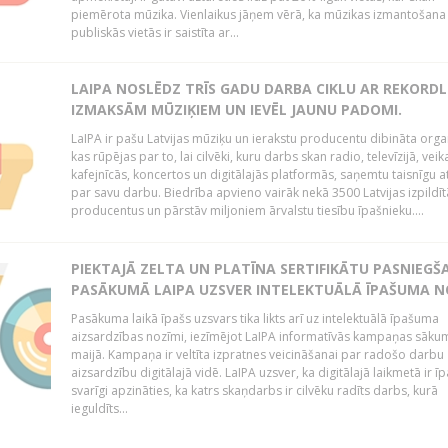
piemērota mūzika. Vienlaikus jāņem vērā, ka mūzikas izmantošana
publiskās vietās ir saistīta ar...
LAIPA NOSLĒDZ TRĪS GADU DARBA CIKLU AR REKORD
IZMAKSĀM MŪZIĶIEM UN IEVĒL JAUNU PADOMI.
LaIPA ir pašu Latvijas mūziķu un ierakstu producentu dibināta organ
kas rūpējas par to, lai cilvēki, kuru darbs skan radio, televīzijā, veik
kafejnīcās, koncertos un digitālajās platformās, saņemtu taisnīgu a
par savu darbu. Biedrība apvieno vairāk nekā 3500 Latvijas izpildīt
producentus un pārstāv miljoniem ārvalstu tiesību īpašnieku....
PIEKTAJĀ ZELTA UN PLATĪNA SERTIFIKĀTU PASNIEGŠ
PASĀKUMĀ LAIPA UZSVER INTELEKTUĀLĀ ĪPAŠUMA N
Pasākuma laikā īpašs uzsvars tika likts arī uz intelektuālā īpašuma
aizsardzības nozīmi, iezīmējot LaIPA informatīvās kampaņas sāku
maijā. Kampaņa ir veltīta izpratnes veicināšanai par radošo darbu
aizsardzību digitālajā vidē. LaIPA uzsver, ka digitālajā laikmetā ir īp
svarīgi apzināties, ka katrs skaņdarbs ir cilvēku radīts darbs, kurā
ieguldīts...