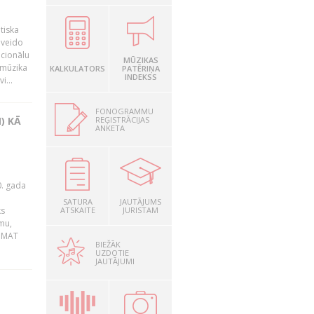
tiska
 veido
ocionālu
MŪZIKAS
 mūzika
KALKULATORS
PATĒRIŅA
INDEKSS
i...
FONOGRAMMU
REĢISTRĀCIJAS
) KĀ
ANKETA
0. gada
SATURA
JAUTĀJUMS
ks
ATSKAITE
JURISTAM
mu,
 BMAT
BIEŽĀK
UZDOTIE
JAUTĀJUMI