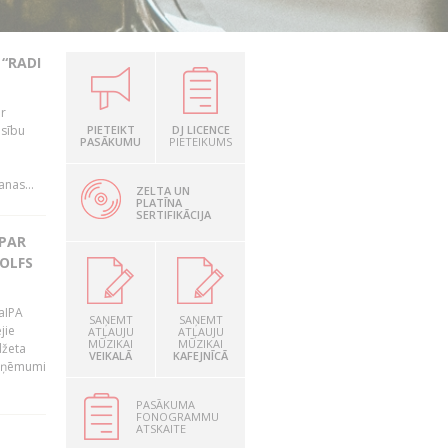
“RADI
ir
esību
PIETEIKT
DJ LICENCE
PASĀKUMU
PIETEIKUMS
i
nas...
ZELTA UN
PLATĪNA
SERTIFIKĀCIJA
 PAR
OLFS
LaIPA
SAŅEMT
SAŅEMT
jie
ATĻAUJU
ATĻAUJU
MŪZIKAI
MŪZIKAI
džeta
VEIKALĀ
KAFEJNĪCĀ
 ieņēmumi
PASĀKUMA
FONOGRAMMU
ATSKAITE