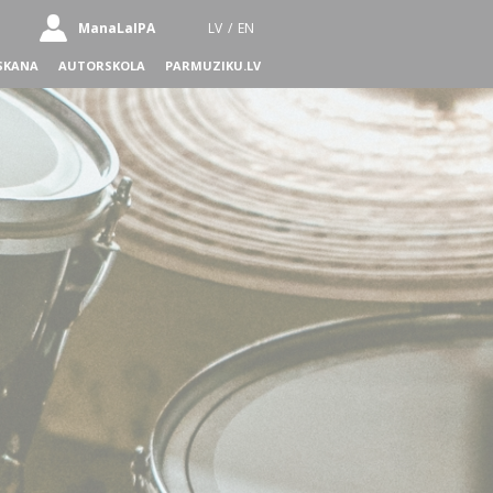
ManaLaIPA
LV
/
EN
SKANA
AUTORSKOLA
PARMUZIKU.LV