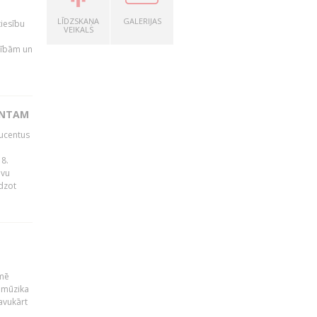
LĪDZSKAŅA
GALERIJAS
tiesību
VEIKALS
esībām un
ENTAM
ducentus
8.
avu
edzot
kmē
 mūzika
avukārt