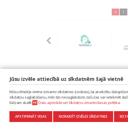
«
1
Jūsu izvēle attiecībā uz sīkdatnēm šajā vietnē
LAIPA
ES IZMANTOJU MŪZIKU
Mūsu tīmekļa vietne izmanto sīkdatnes (cookies), lai analizētu datuplūsmu
ES RADU MŪZIKU
sīkdatņu saglabāšanu, mēs tās nesaglabāsim, taču tas var ietekmēt dažu 
AKTUALITĀTES
lūdzam skatīt
Datu apstrāde
un
Sīkdatņu izmantošanas politika
.
KONTAKTI
SĪKDATŅU IZMANTOŠANAS POLITIKA
APSTIPRINĀT VISAS
NORAIDĪT IZVĒLES SĪKDATNES
IEST
DATU APSTRĀDE