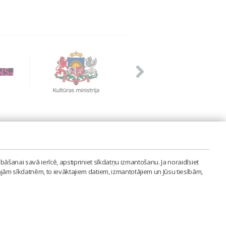
PVIENĪBA'
bāšanai savā ierīcē, apstipriniet sīkdatņu izmantošanu. Ja noraidīsiet
LAIPA.ORG
ajām sīkdatnēm, to ievāktajiem datiem, izmantotājiem un Jūsu tiesībām,