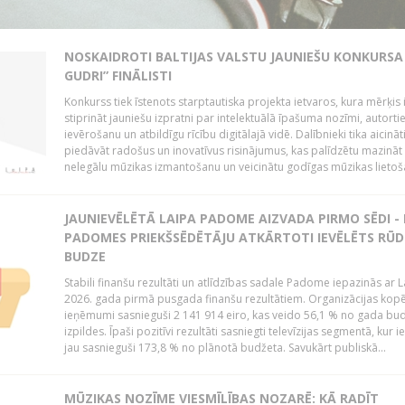
NOSKAIDROTI BALTIJAS VALSTU JAUNIEŠU KONKURSA 
GUDRI” FINĀLISTI
Konkurss tiek īstenots starptautiska projekta ietvaros, kura mērķis 
stiprināt jauniešu izpratni par intelektuālā īpašuma nozīmi, autorti
ievērošanu un atbildīgu rīcību digitālajā vidē. Dalībnieki tika aicināt
piedāvāt radošus un inovatīvus risinājumus, kas palīdzētu mazināt
nelegālu mūzikas izmantošanu un veicinātu godīgas mūzikas lietoša
JAUNIEVĒLĒTĀ LAIPA PADOME AIZVADA PIRMO SĒDI -
PADOMES PRIEKŠSĒDĒTĀJU ATKĀRTOTI IEVĒLĒTS RŪD
BUDZE
Stabili finanšu rezultāti un atlīdzības sadale Padome iepazinās ar 
2026. gada pirmā pusgada finanšu rezultātiem. Organizācijas kopē
ieņēmumi sasnieguši 2 141 914 eiro, kas veido 56,1 % no gada bu
izpildes. Īpaši pozitīvi rezultāti sasniegti televīzijas segmentā, kur
jau sasnieguši 173,8 % no plānotā budžeta. Savukārt publiskā...
MŪZIKAS NOZĪME VIESMĪLĪBAS NOZARĒ: KĀ RADĪT