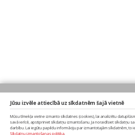
Jūsu izvēle attiecībā uz sīkdatnēm šajā vietnē
Mūsu tīmekļa vietne izmanto sīkdatnes (cookies), lai analizētu datuplūsm
savā ierīcē, apstipriniet sīkdatņu izmantošanu. Ja noraidīsiet sīkdatņu 
darbību. Lai iegūtu papildu informāciju par izmantotajām sīkdatnēm, to 
Sīkdatņu izmantošanas politika
.