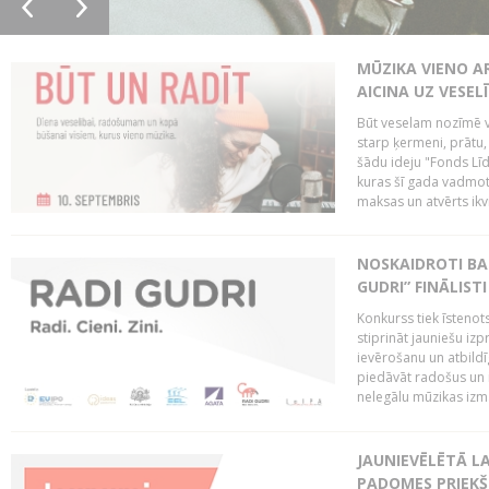
MŪZIKA VIENO A
AICINA UZ VESEL
Būt veselam nozīmē va
starp ķermeni, prātu
šādu ideju "Fonds Līd
kuras šī gada vadmotī
maksas un atvērts ikv
NOSKAIDROTI BA
GUDRI” FINĀLISTI
Konkurss tiek īstenots
stiprināt jauniešu izp
ievērošanu un atbildīgu
piedāvāt radošus un i
nelegālu mūzikas izm
JAUNIEVĒLĒTĀ LA
PADOMES PRIEKŠ