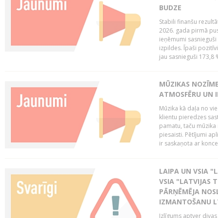
BUDZE
Stabili finanšu rezul
2026. gada pirmā pus
ieņēmumi sasnieguši 
izpildes. Īpaši pozitī
jau sasnieguši 173,8 
MŪZIKAS NOZĪME
ATMOSFĒRU UN I
Mūzika kā daļa no vie
klientu pieredzes sas
pamatu, taču mūzika i
piesaisti. Pētījumi a
ir saskaņota ar koncept
LAIPA UN VSIA "L
VSIA "LATVIJAS T
PĀRŅĒMĒJA NOSL
IZMANTOŠANU 
Izlīgums aptver divas