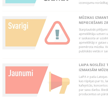
izcenojumu norādītaj
MŪZIKAS IZMAN
NEPIECIEŠAMS Z
Starptautiski pētījum
apmeklētāju uztveri 
ir saskaņota ar uzņēm
apmeklētāji ir gatavi 
piemērota mūzika. Vi
publiskās vietās ir sais
LAIPA NOSLĒDZ 
IZMAKSĀM MŪZIĶ
LaIPA ir pašu Latvija
kas rūpējas par to, lai
kafejnīcās, koncertos
par savu darbu. Biedr
producentus un pārstā