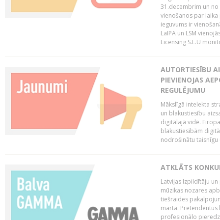
31.decembrim un no 2
vienošanos par laika
ieguvums ir vienošan
LaIPA un LSM vienojā
Licensing S.L.U monito
AUTORTIESĪBU AI
PIEVIENOJAS AEP
REGULĒJUMU
Mākslīgā intelekta str
un blakustiesību aizs
digitālajā vidē. Eirop
blakustiesībām digitāl
nodrošinātu taisnīgu
ATKLĀTS KONKU
Latvijas Izpildītāju 
mūzikas nozares apb
tiešraides pakalpoj
martā. Pretendentus l
profesionālo pieredzi