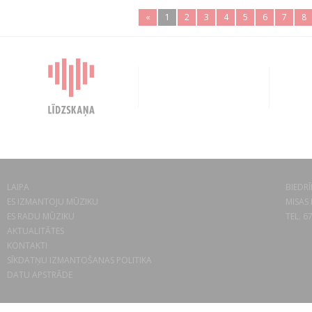
«
1
2
3
4
5
6
7
8
LAIPA
BIEDRĪ
ES IZMANTOJU MŪZIKU
MISAS 
ES RADU MŪZIKU
TEL. 6
AKTUALITĀTES
KONTAKTI
SĪKDATŅU IZMANTOŠANAS POLITIKA
DATU APSTRĀDE