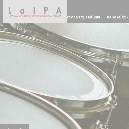
IZMANTOJU MŪZIKU
RADU MŪZIK