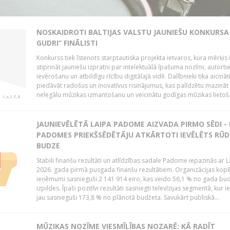
NOSKAIDROTI BALTIJAS VALSTU JAUNIEŠU KONKURSA 
GUDRI” FINĀLISTI
Konkurss tiek īstenots starptautiska projekta ietvaros, kura mērķis 
stiprināt jauniešu izpratni par intelektuālā īpašuma nozīmi, autorti
ievērošanu un atbildīgu rīcību digitālajā vidē. Dalībnieki tika aicināt
piedāvāt radošus un inovatīvus risinājumus, kas palīdzētu mazināt
nelegālu mūzikas izmantošanu un veicinātu godīgas mūzikas lietoša
JAUNIEVĒLĒTĀ LAIPA PADOME AIZVADA PIRMO SĒDI -
PADOMES PRIEKŠSĒDĒTĀJU ATKĀRTOTI IEVĒLĒTS RŪD
BUDZE
Stabili finanšu rezultāti un atlīdzības sadale Padome iepazinās ar 
2026. gada pirmā pusgada finanšu rezultātiem. Organizācijas kopē
ieņēmumi sasnieguši 2 141 914 eiro, kas veido 56,1 % no gada bu
izpildes. Īpaši pozitīvi rezultāti sasniegti televīzijas segmentā, kur
jau sasnieguši 173,8 % no plānotā budžeta. Savukārt publiskā...
MŪZIKAS NOZĪME VIESMĪLĪBAS NOZARĒ: KĀ RADĪT