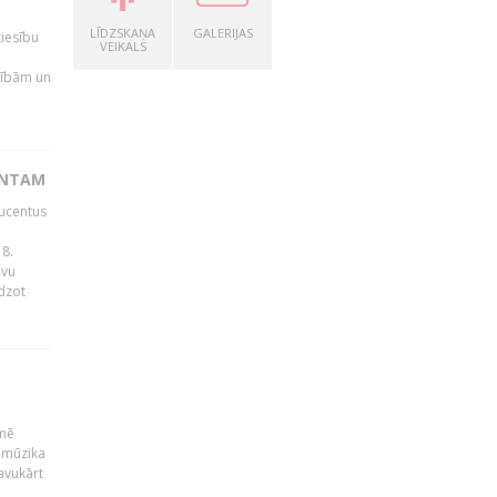
LĪDZSKAŅA
GALERIJAS
tiesību
VEIKALS
esībām un
ENTAM
ducentus
8.
avu
edzot
kmē
 mūzika
avukārt