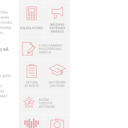
tiska
 veido
ocionālu
MŪZIKAS
 mūzika
KALKULATORS
PATĒRIŅA
INDEKSS
i...
FONOGRAMMU
REĢISTRĀCIJAS
) KĀ
ANKETA
0. gada
SATURA
JAUTĀJUMS
ks
ATSKAITE
JURISTAM
mu,
 BMAT
BIEŽĀK
UZDOTIE
JAUTĀJUMI