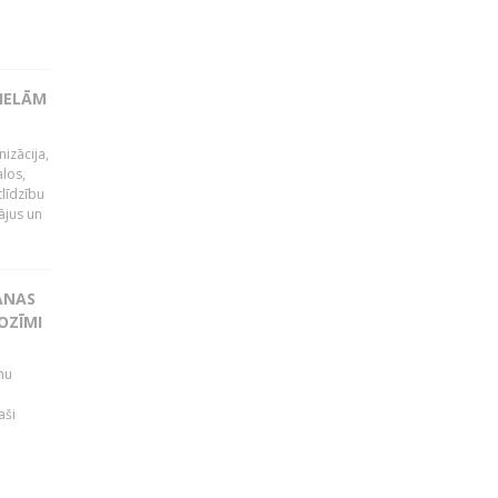
LIELĀM
izācija,
alos,
tlīdzību
ājus un
ANAS
OZĪMI
mu
aši