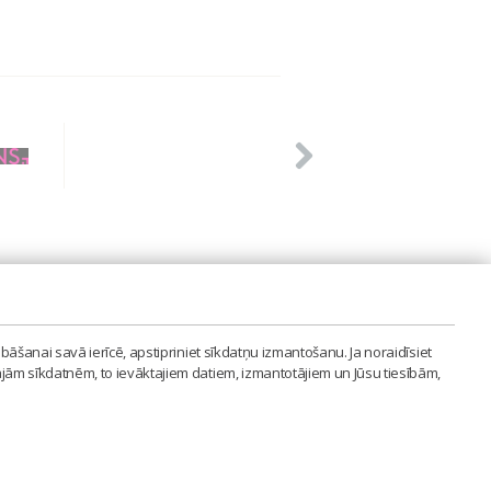
PVIENĪBA'
bāšanai savā ierīcē, apstipriniet sīkdatņu izmantošanu. Ja noraidīsiet
LAIPA.ORG
ajām sīkdatnēm, to ievāktajiem datiem, izmantotājiem un Jūsu tiesībām,