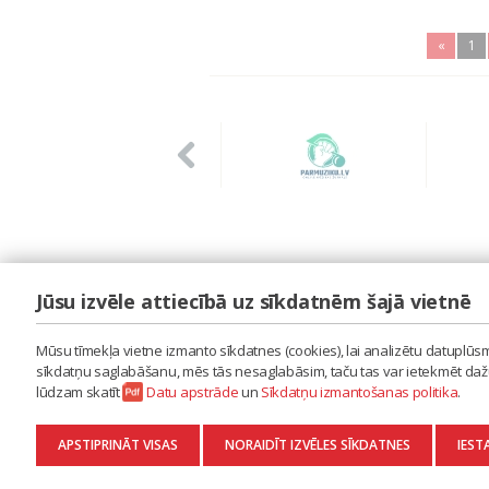
«
1
Jūsu izvēle attiecībā uz sīkdatnēm šajā vietnē
LAIPA
ES IZMANTOJU MŪZIKU
Mūsu tīmekļa vietne izmanto sīkdatnes (cookies), lai analizētu datuplūsmu
ES RADU MŪZIKU
sīkdatņu saglabāšanu, mēs tās nesaglabāsim, taču tas var ietekmēt dažu 
AKTUALITĀTES
lūdzam skatīt
Datu apstrāde
un
Sīkdatņu izmantošanas politika
.
KONTAKTI
SĪKDATŅU IZMANTOŠANAS POLITIKA
APSTIPRINĀT VISAS
NORAIDĪT IZVĒLES SĪKDATNES
IEST
DATU APSTRĀDE