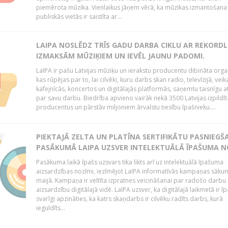
piemērota mūzika. Vienlaikus jāņem vērā, ka mūzikas izmantošana
publiskās vietās ir saistīta ar...
LAIPA NOSLĒDZ TRĪS GADU DARBA CIKLU AR REKORD
IZMAKSĀM MŪZIĶIEM UN IEVĒL JAUNU PADOMI.
LaIPA ir pašu Latvijas mūziķu un ierakstu producentu dibināta organ
kas rūpējas par to, lai cilvēki, kuru darbs skan radio, televīzijā, veik
kafejnīcās, koncertos un digitālajās platformās, saņemtu taisnīgu a
par savu darbu. Biedrība apvieno vairāk nekā 3500 Latvijas izpildīt
producentus un pārstāv miljoniem ārvalstu tiesību īpašnieku....
PIEKTAJĀ ZELTA UN PLATĪNA SERTIFIKĀTU PASNIEGŠ
PASĀKUMĀ LAIPA UZSVER INTELEKTUĀLĀ ĪPAŠUMA N
Pasākuma laikā īpašs uzsvars tika likts arī uz intelektuālā īpašuma
aizsardzības nozīmi, iezīmējot LaIPA informatīvās kampaņas sāku
maijā. Kampaņa ir veltīta izpratnes veicināšanai par radošo darbu
aizsardzību digitālajā vidē. LaIPA uzsver, ka digitālajā laikmetā ir īp
svarīgi apzināties, ka katrs skaņdarbs ir cilvēku radīts darbs, kurā
ieguldīts...