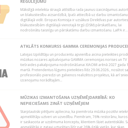
REGULĒJUMU
Mākslīgā intelekta straujā attīstība rada jaunus izaicinājumus autor
un blakustiesību aizsardzībā, īpaši attiecībā uz darbu izmantošanu
digitālajā vidē. Eiropas Komisija ir uzsākusi Direktīvas par autorti
blakustiesībām digitālajā vienotajā tirgū (DSM) pārskatīšanu, lai
nodrošinātu taisnīgu un pārskatāmu darbu izmantošanu. LaIPA ir...
ATKLĀTS KONKURSS GAMMA CEREMONIJAS PRODUC
Latvijas Izpildītāju un producentu apvienība aicina pieteikties pro
mūzikas nozares apbalvojuma GAMMA ceremonijas norises un TV
tiešraides pakalpojuma nodrošināšanai XIAOMI arēnā 2027 gada 1
martā. Pretendentus lūgums pieteikties līdz 29.06.2026., nosūtot s
profesionālo pieredzi un galvenos realizētos projektus, kā arī sni
izcenojumu norādītajām...
MŪZIKAS IZMANTOŠANA UZŅĒMĒJDARBĪBĀ: KO
NEPIECIEŠAMS ZINĀT UZŅĒMĒJIEM
Starptautiski pētījumi apliecina, ka piemērota mūzika pozitīvi iete
apmeklētāju uztveri un uzvedību. Piemēram, 76% restorānu, kuros
ir saskaņota ar uzņēmuma konceptu, klientiem šķiet autentiskāki. S
apmeklētāji ir gatavi uzturēties līdz pat 26% ilgāk vietās, kur skan