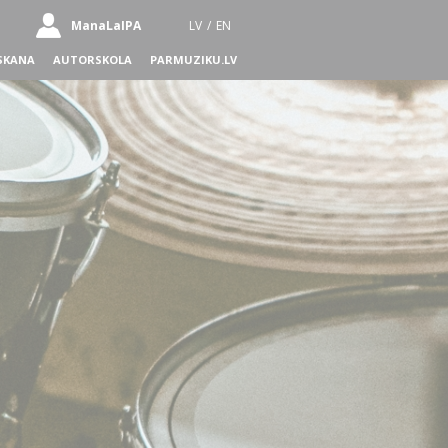
ManaLaIPA
LV
/
EN
SKANA
AUTORSKOLA
PARMUZIKU.LV