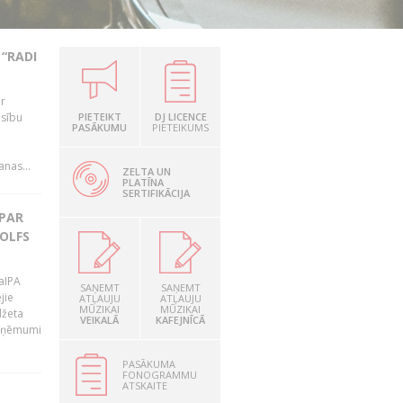
“RADI
ir
esību
PIETEIKT
DJ LICENCE
PASĀKUMU
PIETEIKUMS
i
nas...
ZELTA UN
PLATĪNA
SERTIFIKĀCIJA
 PAR
OLFS
LaIPA
SAŅEMT
SAŅEMT
jie
ATĻAUJU
ATĻAUJU
MŪZIKAI
MŪZIKAI
džeta
VEIKALĀ
KAFEJNĪCĀ
 ieņēmumi
PASĀKUMA
FONOGRAMMU
ATSKAITE