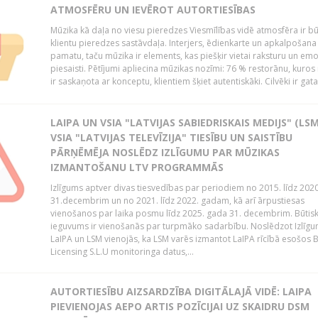
ATMOSFĒRU UN IEVĒROT AUTORTIESĪBAS
Mūzika kā daļa no viesu pieredzes Viesmīlības vidē atmosfēra ir bū
klientu pieredzes sastāvdaļa. Interjers, ēdienkarte un apkalpošana
pamatu, taču mūzika ir elements, kas piešķir vietai raksturu un em
piesaisti. Pētījumi apliecina mūzikas nozīmi: 76 % restorānu, kuros
ir saskaņota ar konceptu, klientiem šķiet autentiskāki. Cilvēki ir gatav
LAIPA UN VSIA "LATVIJAS SABIEDRISKAIS MEDIJS" (LSM
VSIA "LATVIJAS TELEVĪZIJA" TIESĪBU UN SAISTĪBU
PĀRŅĒMĒJA NOSLĒDZ IZLĪGUMU PAR MŪZIKAS
IZMANTOŠANU LTV PROGRAMMĀS
Izlīgums aptver divas tiesvedības par periodiem no 2015. līdz 202
31.decembrim un no 2021. līdz 2022. gadam, kā arī ārpustiesas
vienošanos par laika posmu līdz 2025. gada 31. decembrim. Būtis
ieguvums ir vienošanās par turpmāko sadarbību. Noslēdzot Izlīgu
LaIPA un LSM vienojās, ka LSM varēs izmantot LaIPA rīcībā esošos
Licensing S.L.U monitoringa datus,...
AUTORTIESĪBU AIZSARDZĪBA DIGITĀLAJĀ VIDĒ: LAIPA
PIEVIENOJAS AEPO ARTIS POZĪCIJAI UZ SKAIDRU DSM