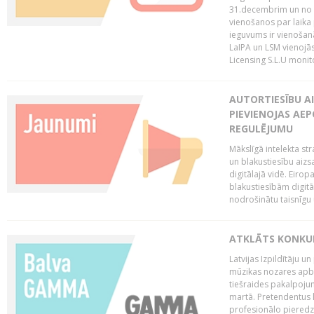
31.decembrim un no 2
vienošanos par laika
ieguvums ir vienošan
LaIPA un LSM vienojā
Licensing S.L.U monito
AUTORTIESĪBU AI
PIEVIENOJAS AEP
REGULĒJUMU
Mākslīgā intelekta str
un blakustiesību aizs
digitālajā vidē. Eirop
blakustiesībām digitāl
nodrošinātu taisnīgu
ATKLĀTS KONKU
Latvijas Izpildītāju 
mūzikas nozares apb
tiešraides pakalpoj
martā. Pretendentus l
profesionālo pieredzi