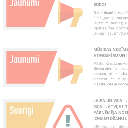
BUDZE
Stabili finanšu rezul
2026. gada pirmā pus
ieņēmumi sasnieguši 
izpildes. Īpaši pozitī
jau sasnieguši 173,8 
MŪZIKAS NOZĪME
ATMOSFĒRU UN I
Mūzika kā daļa no vie
klientu pieredzes sas
pamatu, taču mūzika i
piesaisti. Pētījumi a
ir saskaņota ar koncept
LAIPA UN VSIA "L
VSIA "LATVIJAS T
PĀRŅĒMĒJA NOSL
IZMANTOŠANU 
Izlīgums aptver divas