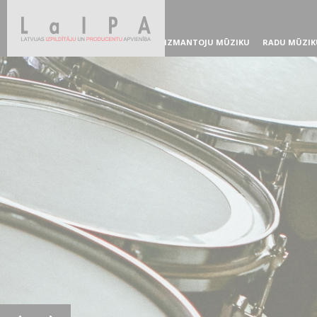
IZMANTOJU MŪZIKU
RADU MŪZIK