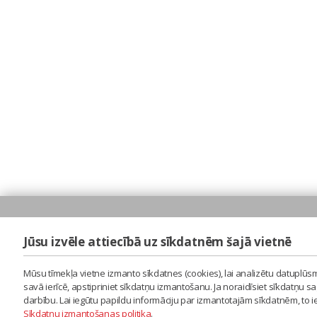
Jūsu izvēle attiecībā uz sīkdatnēm šajā vietnē
Mūsu tīmekļa vietne izmanto sīkdatnes (cookies), lai analizētu datuplūsm
savā ierīcē, apstipriniet sīkdatņu izmantošanu. Ja noraidīsiet sīkdatņu 
darbību. Lai iegūtu papildu informāciju par izmantotajām sīkdatnēm, to 
Sīkdatņu izmantošanas politika
.