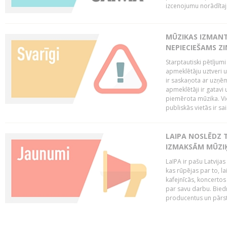
izcenojumu norādītaj
MŪZIKAS IZMAN
NEPIECIEŠAMS Z
Starptautiski pētījum
apmeklētāju uztveri 
ir saskaņota ar uzņēm
apmeklētāji ir gatavi 
piemērota mūzika. Vi
publiskās vietās ir sais
LAIPA NOSLĒDZ 
IZMAKSĀM MŪZIĶ
LaIPA ir pašu Latvija
kas rūpējas par to, lai
kafejnīcās, koncertos
par savu darbu. Biedr
producentus un pārstā