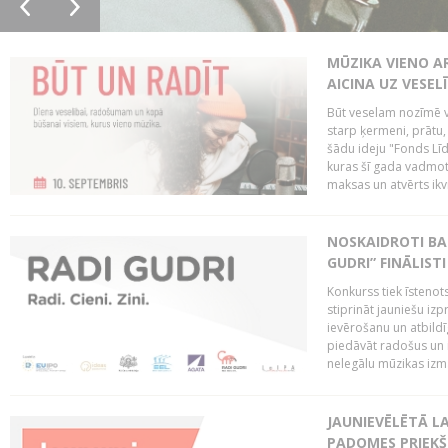
MŪZIKA VIENO A
AICINA UZ VESEL
Būt veselam nozīmē va
starp ķermeni, prātu
šādu ideju "Fonds Līd
kuras šī gada vadmotī
maksas un atvērts ikv
NOSKAIDROTI BA
GUDRI” FINĀLISTI
Konkurss tiek īstenots
stiprināt jauniešu izp
ievērošanu un atbildīgu
piedāvāt radošus un i
nelegālu mūzikas izm
JAUNIEVĒLĒTĀ LA
PADOMES PRIEKŠ