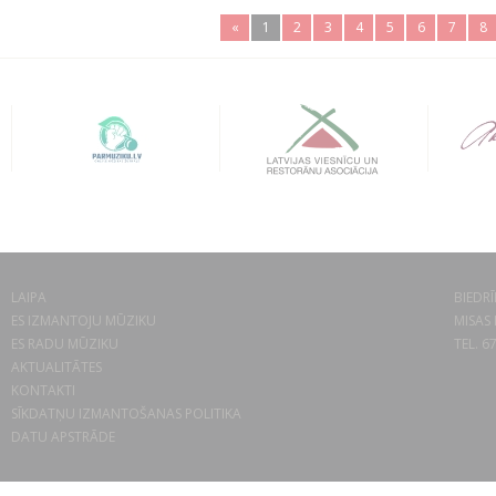
«
1
2
3
4
5
6
7
8
LAIPA
BIEDRĪ
ES IZMANTOJU MŪZIKU
MISAS 
ES RADU MŪZIKU
TEL. 6
AKTUALITĀTES
KONTAKTI
SĪKDATŅU IZMANTOŠANAS POLITIKA
DATU APSTRĀDE